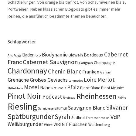
Schattierungen. Von orange bis tief rot, von Schaumweinen bis zu
Portweinen. Neben klassischen Blogposts gibt es immer mehr
Reihen, die ausführlich bestimmte Themen beleuchten.
Schlagwörter
Cabernet
Biodynamie
Baden
Bordeaux
Biowein
Bio
Alto Adige
Cabernet Sauvignon
Franc
Champagne
Carignan
Chardonnay
Chenin Blanc
Franken
Gamay
Merlot
Loire
Grenache
Großes Gewächs
Languedoc
Mosel
Pfalz
Nahe
Pinot Blanc
Pinot Meunier
Naturwein
Mittelrhein
Pinot Noir
Rheinhessen
Podcast
Rheingau
Rhône
Riesling
Silvaner
Sauvignon Blanc
Saumur
Sangiovese
Spätburgunder
Syrah
VdP
Südtirol
Terrassenmosel
Weißburgunder
WRINT Flaschen
Württemberg
Wrint