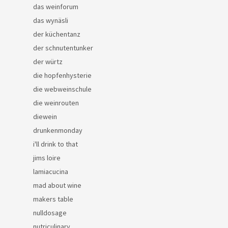
das weinforum
das wynäsli
der küchentanz
der schnutentunker
der würtz
die hopfenhysterie
die webweinschule
die weinrouten
diewein
drunkenmonday
i'll drink to that
jims loire
lamiacucina
mad about wine
makers table
nulldosage
nutriculinary