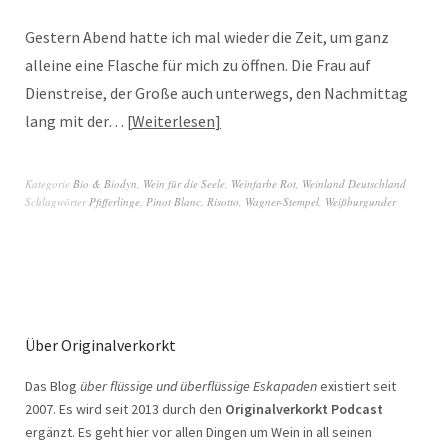
Gestern Abend hatte ich mal wieder die Zeit, um ganz
alleine eine Flasche für mich zu öffnen. Die Frau auf
Dienstreise, der Große auch unterwegs, den Nachmittag
lang mit der…
Weiterlesen
Kategorie
Bio & Biodyn
,
Wein für die Seele
,
Weinfarbe Rot
,
Weinland Deutschland
Schlagwörter
Pfifferlinge
,
Pinot Blanc
,
Risotto
,
Wagner-Stempel
,
Weißburgunder
Über Originalverkorkt
Das Blog
über flüssige und überflüssige Eskapaden
existiert seit
2007. Es wird seit 2013 durch den
Originalverkorkt Podcast
ergänzt. Es geht hier vor allen Dingen um Wein in all seinen