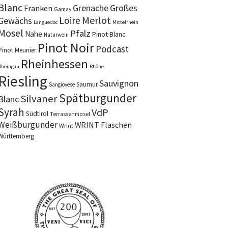
Blanc
Grenache
Großes
Franken
Gamay
Merlot
Loire
Gewächs
Languedoc
Mittelrhein
Mosel
Pfalz
Nahe
Pinot Blanc
Naturwein
Pinot Noir
Podcast
Pinot Meunier
Rheinhessen
Rheingau
Rhône
Riesling
Sauvignon
Saumur
Sangiovese
Spätburgunder
Silvaner
Blanc
Syrah
VdP
Südtirol
Terrassenmosel
Weißburgunder
WRINT Flaschen
Wrint
Württemberg