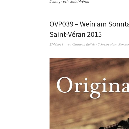
Schlagwort:
Saint-Véran
OVP039 – Wein am Sonnt
Saint-Véran 2015
27/Mai/18
von
Christoph Raffelt
Schreibe einen Komme