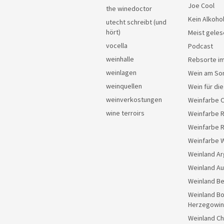
Joe Cool
the winedoctor
Kein Alkoho
utecht schreibt (und
hört)
Meist geles
vocella
Podcast
weinhalle
Rebsorte im
weinlagen
Wein am So
weinquellen
Wein für di
weinverkostungen
Weinfarbe 
wine terroirs
Weinfarbe 
Weinfarbe 
Weinfarbe 
Weinland Ar
Weinland Au
Weinland Be
Weinland Bo
Herzegowin
Weinland Ch