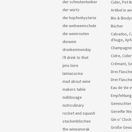
der schnutentunker
Cider, Pet N
der würtz
Artikel in 
die hopfenhysterie
Bio & Biody
die webweinschule
Bücher
die weinrouten
Calvados, C
d'Auge, Apf
diewein
Champagne
drunkenmonday
Cidre, Cider
i'll drink to that
Crémant, Se
jims loire
Drei Flasche
lamiacucina
Drei Flasch
mad about wine
Eau de Vie 
makers table
Empfehlung
nulldosage
Gemischter
nutriculinary
Gereifte We
rocket and squash
Gin o’ Clock
stackenblochen
Große Gew
the wineanorak