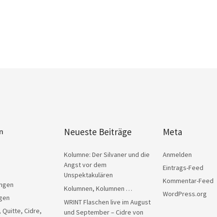
Neueste Beiträge
Meta
n
Kolumne: Der Silvaner und die
Anmelden
Angst vor dem
Eintrags-Feed
Unspektakulären
Kommentar-Feed
ngen
Kolumnen, Kolumnen …
WordPress.org
gen
WRINT Flaschen live im August
, Quitte, Cidre,
und September – Cidre von