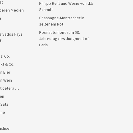
at
Philipp Reiß und Weine von d.b
Schmitt
anderen Medien
Chassagne-Montrachet in
n
seltenem Rot
Reenactement zum 50.
alvados Pays
Jahrestag des Judgment of
el
Paris
 & Co.
kt & Co.
n Bier
en Wein
et cetera …
en
 Satz
ine
ächse