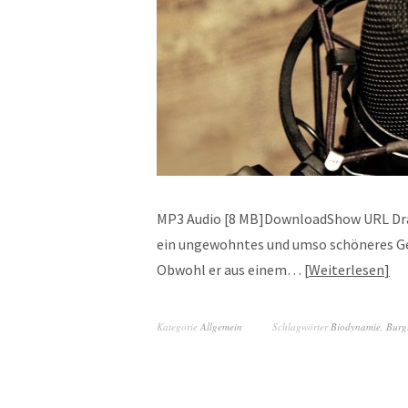
MP3 Audio [8 MB]DownloadShow URL Dra
ein ungewohntes und umso schöneres Ge
Obwohl er aus einem…
Weiterlesen
Kategorie
Allgemein
Schlagwörter
Biodynamie
,
Burg