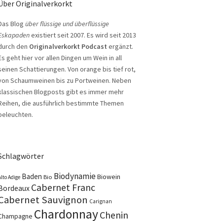
Über Originalverkorkt
Das Blog
über flüssige und überflüssige
Eskapaden
existiert seit 2007. Es wird seit 2013
durch den
Originalverkorkt Podcast
ergänzt.
Es geht hier vor allen Dingen um Wein in all
seinen Schattierungen. Von orange bis tief rot,
von Schaumweinen bis zu Portweinen. Neben
klassischen Blogposts gibt es immer mehr
Reihen, die ausführlich bestimmte Themen
beleuchten.
Schlagwörter
Biodynamie
Baden
Biowein
Bio
Alto Adige
Cabernet Franc
Bordeaux
Cabernet Sauvignon
Carignan
Chardonnay
Chenin
Champagne