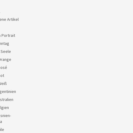
l
ene Artikel
 Portrait
nntag
e Seele
Orange
Rosé
Rot
Weiß
gentinien
stralien
lgien
snien-
a
ile