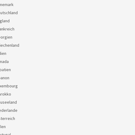
änemark
eutschland
gland
ankreich
eorgien
iechenland
lien
anada
oatien
banon
uxembourg
arokko
euseeland
ederlande
terreich
len
rtugal