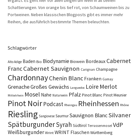
ergänzt. Es geht hier vor allen Dingen um Wein in all seinen
Schattierungen. Von orange bis tief rot, von Schaumweinen bis zu
Portweinen. Neben klassischen Blogposts gibt es immer mehr
Reihen, die ausführlich bestimmte Themen beleuchten.
Schlagwörter
Cabernet
Biodynamie
Baden
Bordeaux
Biowein
Bio
Alto Adige
Cabernet Sauvignon
Franc
Champagne
Carignan
Chardonnay
Chenin Blanc
Franken
Gamay
Merlot
Loire
Grenache
Großes Gewächs
Languedoc
Mosel
Pfalz
Nahe
Pinot Blanc
Pinot Meunier
Naturwein
Mittelrhein
Pinot Noir
Rheinhessen
Podcast
Rheingau
Rhône
Riesling
Silvaner
Sauvignon Blanc
Saumur
Sangiovese
Spätburgunder
Syrah
VdP
Südtirol
Terrassenmosel
Weißburgunder
WRINT Flaschen
Württemberg
Wrint