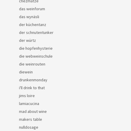
chezmatze
das weinforum
das wynäsli
der küchentanz
der schnutentunker
der würtz
die hopfenhysterie
die webweinschule
die weinrouten
diewein
drunkenmonday
i'll drink to that
jims loire
lamiacucina
mad about wine
makers table
nulldosage