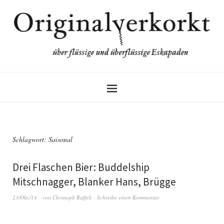
Schlagwort:
Saisonal
Drei Flaschen Bier: Buddelship
Mitschnagger, Blanker Hans, Brügge
23/Okt./14
von
Christoph Raffelt
Schreibe einen Kommentar