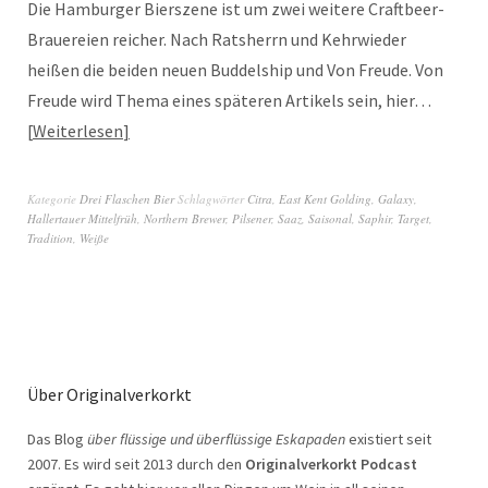
Die Hamburger Bierszene ist um zwei weitere Craftbeer-
Brauereien reicher. Nach Ratsherrn und Kehrwieder
heißen die beiden neuen Buddelship und Von Freude. Von
Freude wird Thema eines späteren Artikels sein, hier…
Weiterlesen
Kategorie
Drei Flaschen Bier
Schlagwörter
Citra
,
East Kent Golding
,
Galaxy
,
Hallertauer Mittelfrüh
,
Northern Brewer
,
Pilsener
,
Saaz
,
Saisonal
,
Saphir
,
Target
,
Tradition
,
Weiße
Über Originalverkorkt
Das Blog
über flüssige und überflüssige Eskapaden
existiert seit
2007. Es wird seit 2013 durch den
Originalverkorkt Podcast