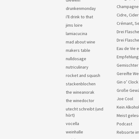
diewein
Champagne
drunkenmonday
Cidre, Cider
i'll drink to that
Crémant, Se
jims loire
Drei Flasche
lamiacucina
Drei Flasch
mad about wine
Eau de Vie 
makers table
Empfehlung
nulldosage
Gemischter
nutriculinary
Gereifte We
rocket and squash
Gin o’ Clock
stackenblochen
Große Gew
the wineanorak
Joe Cool
the winedoctor
Kein Alkoho
utecht schreibt (und
hört)
Meist geles
vocella
Podcast
weinhalle
Rebsorte im