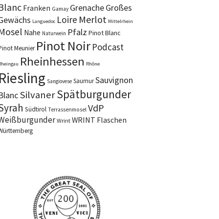
Blanc
Grenache
Großes
Franken
Gamay
Merlot
Loire
Gewächs
Languedoc
Mittelrhein
Mosel
Pfalz
Nahe
Pinot Blanc
Naturwein
Pinot Noir
Podcast
Pinot Meunier
Rheinhessen
Rheingau
Rhône
Riesling
Sauvignon
Saumur
Sangiovese
Spätburgunder
Silvaner
Blanc
Syrah
VdP
Südtirol
Terrassenmosel
Weißburgunder
WRINT Flaschen
Wrint
Württemberg