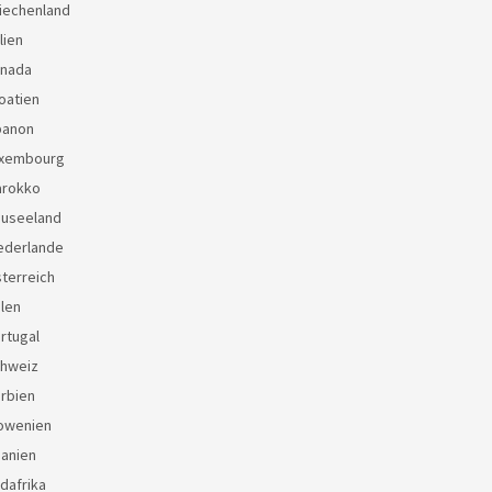
iechenland
lien
anada
oatien
banon
uxembourg
arokko
euseeland
ederlande
terreich
len
rtugal
chweiz
rbien
lowenien
panien
dafrika