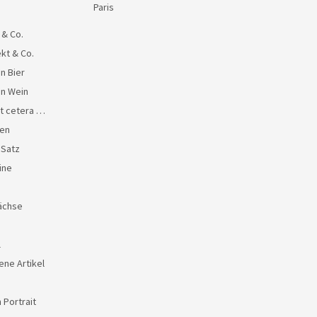
Paris
 & Co.
kt & Co.
n Bier
en Wein
et cetera …
en
 Satz
ine
ächse
l
ene Artikel
 Portrait