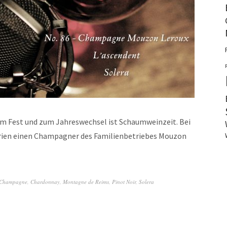
 Fest und zum Jahreswechsel ist Schaumweinzeit. Bei
Ferien einen Champagner des Familienbetriebes Mouzon
Champagne
,
Chardonnay
,
Montagne de Reims
,
Pinot Noir
,
Solera