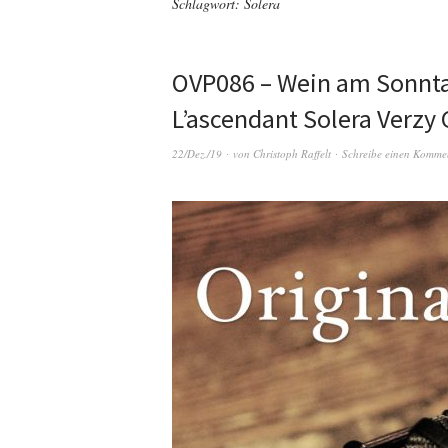
Schlagwort:
Solera
OVP086 – Wein am Sonnt
L’ascendant Solera Verzy
22/Dez./19
von
Christoph Raffelt
Schreibe einen Komme