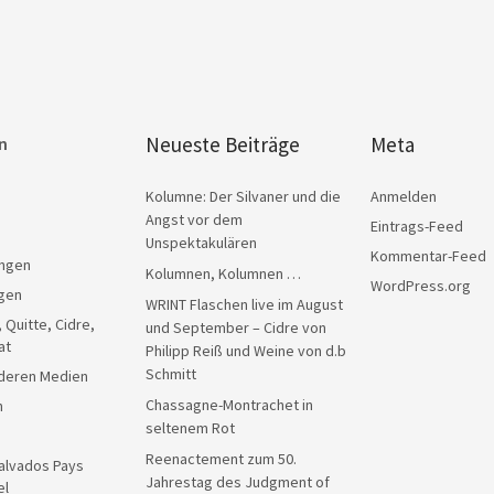
Neueste Beiträge
Meta
n
Kolumne: Der Silvaner und die
Anmelden
Angst vor dem
Eintrags-Feed
Unspektakulären
Kommentar-Feed
ngen
Kolumnen, Kolumnen …
WordPress.org
gen
WRINT Flaschen live im August
, Quitte, Cidre,
und September – Cidre von
at
Philipp Reiß und Weine von d.b
Schmitt
anderen Medien
Chassagne-Montrachet in
n
seltenem Rot
Reenactement zum 50.
alvados Pays
Jahrestag des Judgment of
el