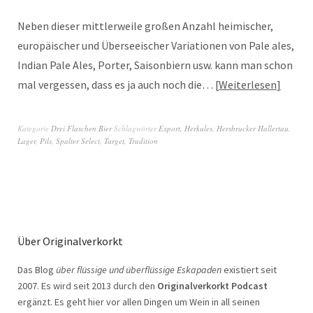
Neben dieser mittlerweile großen Anzahl heimischer,
europäischer und Überseeischer Variationen von Pale ales,
Indian Pale Ales, Porter, Saisonbiern usw. kann man schon
mal vergessen, dass es ja auch noch die…
Weiterlesen
Kategorie
Drei Flaschen Bier
Schlagwörter
Export
,
Herkules
,
Hersbrucker Hallertau
,
Lager
,
Pils
,
Spalter Select
,
Target
,
Tradition
Über Originalverkorkt
Das Blog
über flüssige und überflüssige Eskapaden
existiert seit
2007. Es wird seit 2013 durch den
Originalverkorkt Podcast
ergänzt. Es geht hier vor allen Dingen um Wein in all seinen