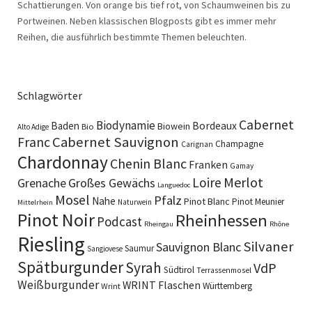
Schattierungen. Von orange bis tief rot, von Schaumweinen bis zu
Portweinen. Neben klassischen Blogposts gibt es immer mehr
Reihen, die ausführlich bestimmte Themen beleuchten.
Schlagwörter
Cabernet
Biodynamie
Baden
Bordeaux
Biowein
Bio
Alto Adige
Cabernet Sauvignon
Franc
Champagne
Carignan
Chardonnay
Chenin Blanc
Franken
Gamay
Merlot
Loire
Grenache
Großes Gewächs
Languedoc
Mosel
Pfalz
Nahe
Pinot Blanc
Pinot Meunier
Naturwein
Mittelrhein
Pinot Noir
Rheinhessen
Podcast
Rheingau
Rhône
Riesling
Silvaner
Sauvignon Blanc
Saumur
Sangiovese
Spätburgunder
Syrah
VdP
Südtirol
Terrassenmosel
Weißburgunder
WRINT Flaschen
Württemberg
Wrint