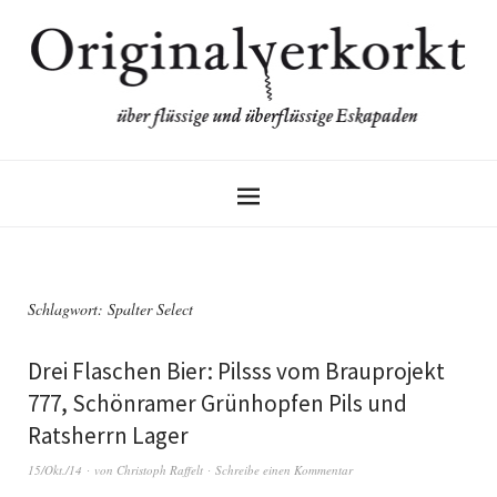
Schlagwort:
Spalter Select
Drei Flaschen Bier: Pilsss vom Brauprojekt
777, Schönramer Grünhopfen Pils und
Ratsherrn Lager
15/Okt./14
von
Christoph Raffelt
Schreibe einen Kommentar