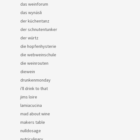
das weinforum
das wynäsli
der küchentanz
der schnutentunker
der würtz
die hopfenhysterie
die webweinschule
die weinrouten
diewein
drunkenmonday
i'll drink to that
jims loire
lamiacucina
mad about wine
makers table
nulldosage
nutriculinary