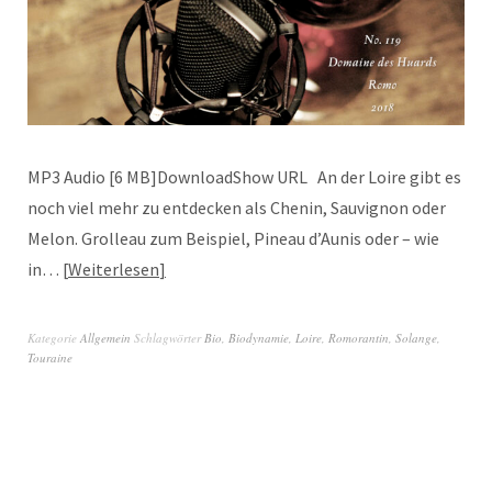
MP3 Audio [6 MB]DownloadShow URL An der Loire gibt es
noch viel mehr zu entdecken als Chenin, Sauvignon oder
Melon. Grolleau zum Beispiel, Pineau d’Aunis oder – wie
in…
Weiterlesen
Kategorie
Allgemein
Schlagwörter
Bio
,
Biodynamie
,
Loire
,
Romorantin
,
Solange
,
Touraine