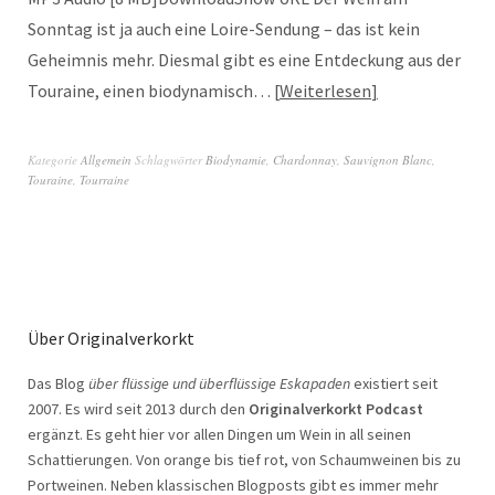
Sonntag ist ja auch eine Loire-Sendung – das ist kein
Geheimnis mehr. Diesmal gibt es eine Entdeckung aus der
Touraine, einen biodynamisch…
Weiterlesen
Kategorie
Allgemein
Schlagwörter
Biodynamie
,
Chardonnay
,
Sauvignon Blanc
,
Touraine
,
Tourraine
Über Originalverkorkt
Das Blog
über flüssige und überflüssige Eskapaden
existiert seit
2007. Es wird seit 2013 durch den
Originalverkorkt Podcast
ergänzt. Es geht hier vor allen Dingen um Wein in all seinen
Schattierungen. Von orange bis tief rot, von Schaumweinen bis zu
Portweinen. Neben klassischen Blogposts gibt es immer mehr