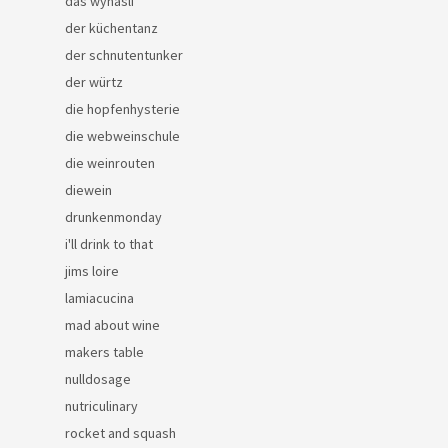
das wynäsli
der küchentanz
der schnutentunker
der würtz
die hopfenhysterie
die webweinschule
die weinrouten
diewein
drunkenmonday
i'll drink to that
jims loire
lamiacucina
mad about wine
makers table
nulldosage
nutriculinary
rocket and squash