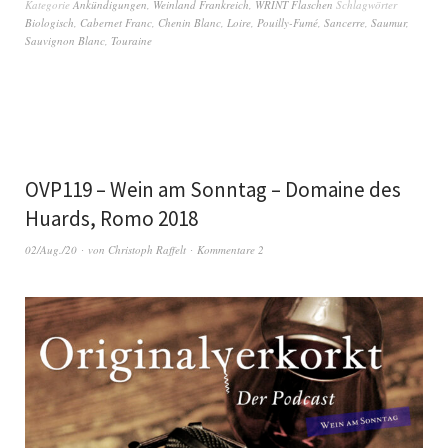
Kategorie
Ankündigungen
,
Weinland Frankreich
,
WRINT Flaschen
Schlagwörter
Biologisch
,
Cabernet Franc
,
Chenin Blanc
,
Loire
,
Pouilly-Fumé
,
Sancerre
,
Saumur
,
Sauvignon Blanc
,
Touraine
OVP119 – Wein am Sonntag – Domaine des
Huards, Romo 2018
02/Aug./20
von
Christoph Raffelt
Kommentare 2