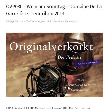
OVP080 – Wein am Sonntag – Domaine De La
Garrelière, Cendrillon 2013
26/Sep./19
von
Christoph Raffelt
Schreibe einen Kommentar
MP3 Audio [8 MB]DownloadShow URL Der Wein am