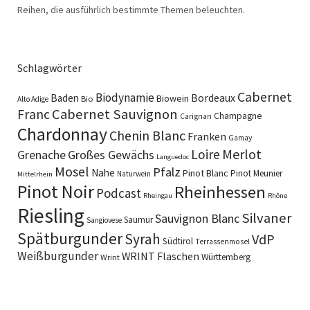
Reihen, die ausführlich bestimmte Themen beleuchten.
Schlagwörter
Cabernet
Biodynamie
Baden
Bordeaux
Biowein
Bio
Alto Adige
Cabernet Sauvignon
Franc
Champagne
Carignan
Chardonnay
Chenin Blanc
Franken
Gamay
Merlot
Loire
Grenache
Großes Gewächs
Languedoc
Mosel
Pfalz
Nahe
Pinot Blanc
Pinot Meunier
Naturwein
Mittelrhein
Pinot Noir
Rheinhessen
Podcast
Rheingau
Rhône
Riesling
Silvaner
Sauvignon Blanc
Saumur
Sangiovese
Spätburgunder
Syrah
VdP
Südtirol
Terrassenmosel
Weißburgunder
WRINT Flaschen
Württemberg
Wrint