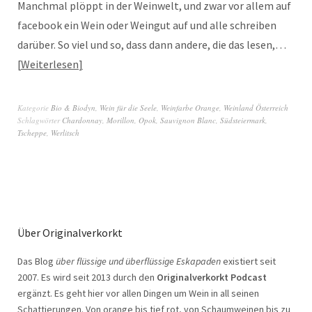
Manchmal plöppt in der Weinwelt, und zwar vor allem auf
facebook ein Wein oder Weingut auf und alle schreiben
darüber. So viel und so, dass dann andere, die das lesen,…
Weiterlesen
Kategorie
Bio & Biodyn
,
Wein für die Seele
,
Weinfarbe Orange
,
Weinland Österreich
Schlagwörter
Chardonnay
,
Morillon
,
Opok
,
Sauvignon Blanc
,
Südsteiermark
,
Tscheppe
,
Werlitsch
Über Originalverkorkt
Das Blog
über flüssige und überflüssige Eskapaden
existiert seit
2007. Es wird seit 2013 durch den
Originalverkorkt Podcast
ergänzt. Es geht hier vor allen Dingen um Wein in all seinen
Schattierungen. Von orange bis tief rot, von Schaumweinen bis zu