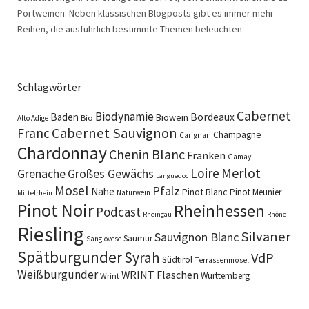
Portweinen. Neben klassischen Blogposts gibt es immer mehr
Reihen, die ausführlich bestimmte Themen beleuchten.
Schlagwörter
Cabernet
Biodynamie
Baden
Bordeaux
Biowein
Bio
Alto Adige
Cabernet Sauvignon
Franc
Champagne
Carignan
Chardonnay
Chenin Blanc
Franken
Gamay
Merlot
Loire
Grenache
Großes Gewächs
Languedoc
Mosel
Pfalz
Nahe
Pinot Blanc
Pinot Meunier
Naturwein
Mittelrhein
Pinot Noir
Rheinhessen
Podcast
Rheingau
Rhône
Riesling
Silvaner
Sauvignon Blanc
Saumur
Sangiovese
Spätburgunder
Syrah
VdP
Südtirol
Terrassenmosel
Weißburgunder
WRINT Flaschen
Württemberg
Wrint