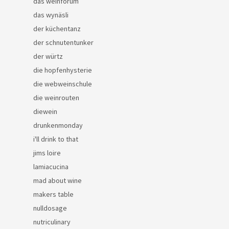
das weinforum
das wynäsli
der küchentanz
der schnutentunker
der würtz
die hopfenhysterie
die webweinschule
die weinrouten
diewein
drunkenmonday
i'll drink to that
jims loire
lamiacucina
mad about wine
makers table
nulldosage
nutriculinary