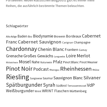
Portweinen. Neben klassischen Blogposts gibt es immer mehr
Reihen, die ausführlich bestimmte Themen beleuchten.
Schlagwörter
Cabernet
Biodynamie
Baden
Bordeaux
Biowein
Bio
Alto Adige
Cabernet Sauvignon
Franc
Champagne
Carignan
Chardonnay
Chenin Blanc
Franken
Gamay
Merlot
Loire
Grenache
Großes Gewächs
Languedoc
Mosel
Pfalz
Nahe
Pinot Blanc
Pinot Meunier
Naturwein
Mittelrhein
Pinot Noir
Rheinhessen
Podcast
Rheingau
Rhône
Riesling
Silvaner
Sauvignon Blanc
Saumur
Sangiovese
Spätburgunder
Syrah
VdP
Südtirol
Terrassenmosel
Weißburgunder
WRINT Flaschen
Württemberg
Wrint