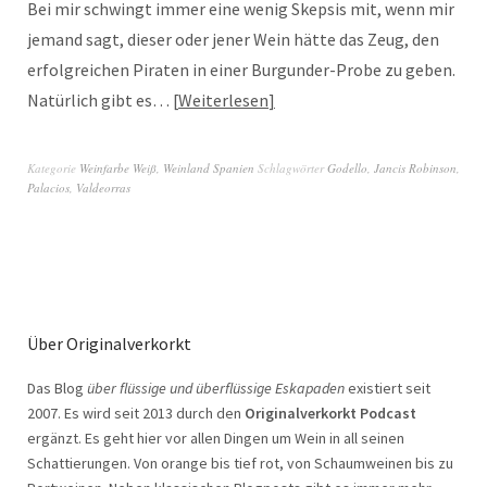
Bei mir schwingt immer eine wenig Skepsis mit, wenn mir
jemand sagt, dieser oder jener Wein hätte das Zeug, den
erfolgreichen Piraten in einer Burgunder-Probe zu geben.
Natürlich gibt es…
Weiterlesen
Kategorie
Weinfarbe Weiß
,
Weinland Spanien
Schlagwörter
Godello
,
Jancis Robinson
,
Palacios
,
Valdeorras
Über Originalverkorkt
Das Blog
über flüssige und überflüssige Eskapaden
existiert seit
2007. Es wird seit 2013 durch den
Originalverkorkt Podcast
ergänzt. Es geht hier vor allen Dingen um Wein in all seinen
Schattierungen. Von orange bis tief rot, von Schaumweinen bis zu