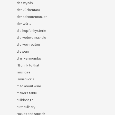
das wynäsli
der küchentanz
der schnutentunker
der würtz
die hopfenhysterie
die webweinschule
die weinrouten
diewein
drunkenmonday
i'll drink to that
jims loire
lamiacucina
mad about wine
makers table
nulldosage
nutriculinary
rocket and squash