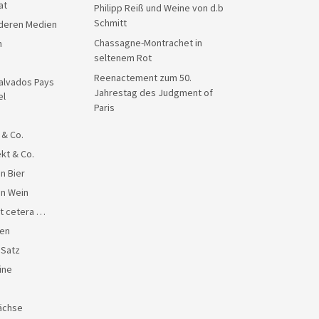
at
Philipp Reiß und Weine von d.b
Schmitt
anderen Medien
Chassagne-Montrachet in
n
seltenem Rot
Reenactement zum 50.
alvados Pays
Jahrestag des Judgment of
el
Paris
 & Co.
kt & Co.
n Bier
en Wein
et cetera …
en
 Satz
ine
ächse