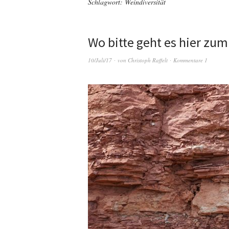
Schlagwort:
Weindiversität
Wo bitte geht es hier zum
10/Juli/17
von
Christoph Raffelt
Kommentare 1