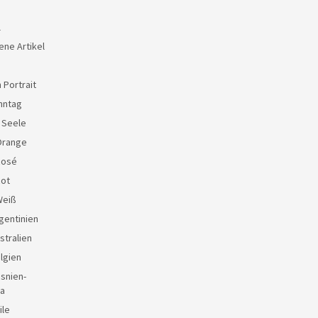
l
ene Artikel
 Portrait
nntag
e Seele
Orange
Rosé
Rot
Weiß
gentinien
stralien
lgien
snien-
a
ile