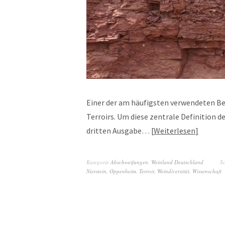
Einer der am häufigsten verwendeten Beg
Terroirs. Um diese zentrale Definition
dritten Ausgabe…
Weiterlesen
Kategorie
Abschweifungen
,
Weinland Deutschland
S
Nierstein
,
Oppenheim
,
Terroir
,
Weindiversität
,
Wissenschaft