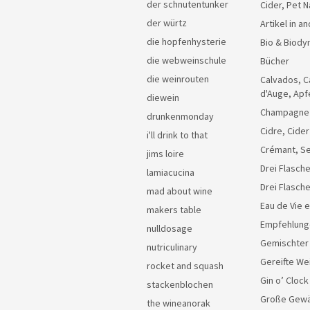
der schnutentunker
Cider, Pet N
der würtz
Artikel in 
die hopfenhysterie
Bio & Biody
die webweinschule
Bücher
die weinrouten
Calvados, C
d'Auge, Apf
diewein
Champagne
drunkenmonday
Cidre, Cider
i'll drink to that
Crémant, Se
jims loire
Drei Flasche
lamiacucina
Drei Flasch
mad about wine
Eau de Vie 
makers table
Empfehlung
nulldosage
Gemischter
nutriculinary
Gereifte We
rocket and squash
Gin o’ Clock
stackenblochen
Große Gew
the wineanorak