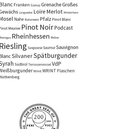
Blanc
Grenache
Großes
Franken
Gamay
Merlot
Loire
Gewächs
Languedoc
Mittelrhein
Mosel
Pfalz
Nahe
Pinot Blanc
Naturwein
Pinot Noir
Podcast
Pinot Meunier
Rheinhessen
Rheingau
Rhône
Riesling
Sauvignon
Saumur
Sangiovese
Spätburgunder
Silvaner
Blanc
Syrah
VdP
Südtirol
Terrassenmosel
Weißburgunder
WRINT Flaschen
Wrint
Württemberg