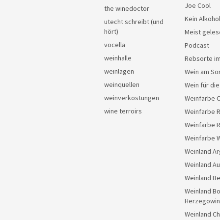
Joe Cool
the winedoctor
Kein Alkoho
utecht schreibt (und
hört)
Meist geles
vocella
Podcast
weinhalle
Rebsorte im
weinlagen
Wein am So
weinquellen
Wein für di
weinverkostungen
Weinfarbe 
wine terroirs
Weinfarbe 
Weinfarbe 
Weinfarbe 
Weinland Ar
Weinland Au
Weinland Be
Weinland Bo
Herzegowin
Weinland Ch