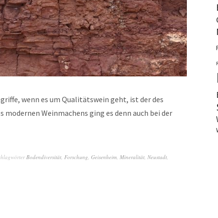
riffe, wenn es um Qualitätswein geht, ist der des
 des modernen Weinmachens ging es denn auch bei der
chlagwörter
Bodendiversität
,
Forschung
,
Geisenheim
,
Mineralität
,
Neustadt
,