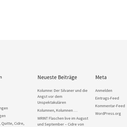
Neueste Beiträge
Meta
n
Kolumne: Der Silvaner und die
Anmelden
Angst vor dem
Eintrags-Feed
Unspektakulären
Kommentar-Feed
ngen
Kolumnen, Kolumnen …
WordPress.org
gen
WRINT Flaschen live im August
, Quitte, Cidre,
und September – Cidre von