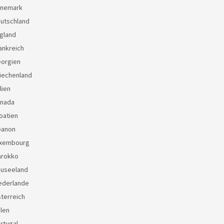
änemark
eutschland
gland
ankreich
eorgien
iechenland
lien
anada
oatien
banon
uxembourg
arokko
euseeland
ederlande
terreich
len
rtugal