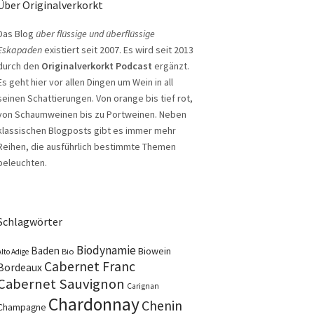
Über Originalverkorkt
Das Blog
über flüssige und überflüssige
Eskapaden
existiert seit 2007. Es wird seit 2013
durch den
Originalverkorkt Podcast
ergänzt.
Es geht hier vor allen Dingen um Wein in all
seinen Schattierungen. Von orange bis tief rot,
von Schaumweinen bis zu Portweinen. Neben
klassischen Blogposts gibt es immer mehr
Reihen, die ausführlich bestimmte Themen
beleuchten.
Schlagwörter
Biodynamie
Baden
Biowein
Bio
Alto Adige
Cabernet Franc
Bordeaux
Cabernet Sauvignon
Carignan
Chardonnay
Chenin
Champagne