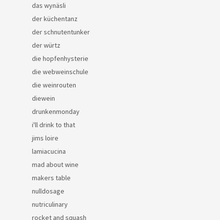
das wynäsli
der küchentanz
der schnutentunker
der würtz
die hopfenhysterie
die webweinschule
die weinrouten
diewein
drunkenmonday
i'll drink to that
jims loire
lamiacucina
mad about wine
makers table
nulldosage
nutriculinary
rocket and squash