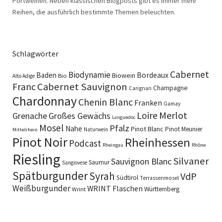
Portweinen. Neben klassischen Blogposts gibt es immer mehr
Reihen, die ausführlich bestimmte Themen beleuchten.
Schlagwörter
Cabernet
Biodynamie
Baden
Bordeaux
Biowein
Bio
Alto Adige
Cabernet Sauvignon
Franc
Champagne
Carignan
Chardonnay
Chenin Blanc
Franken
Gamay
Merlot
Loire
Grenache
Großes Gewächs
Languedoc
Mosel
Pfalz
Nahe
Pinot Blanc
Pinot Meunier
Naturwein
Mittelrhein
Pinot Noir
Rheinhessen
Podcast
Rheingau
Rhône
Riesling
Silvaner
Sauvignon Blanc
Saumur
Sangiovese
Spätburgunder
Syrah
VdP
Südtirol
Terrassenmosel
Weißburgunder
WRINT Flaschen
Württemberg
Wrint