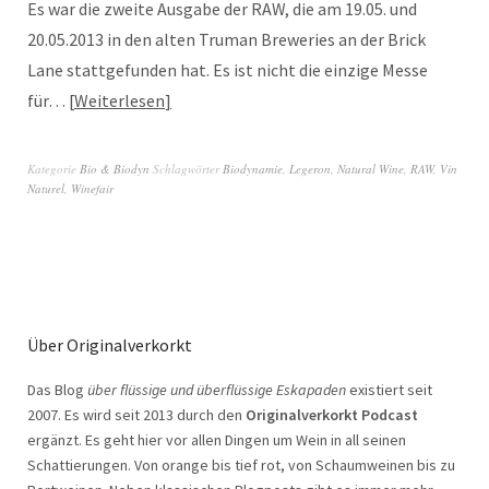
Es war die zweite Ausgabe der RAW, die am 19.05. und
20.05.2013 in den alten Truman Breweries an der Brick
Lane stattgefunden hat. Es ist nicht die einzige Messe
für…
Weiterlesen
Kategorie
Bio & Biodyn
Schlagwörter
Biodynamie
,
Legeron
,
Natural Wine
,
RAW
,
Vin
Naturel
,
Winefair
Über Originalverkorkt
Das Blog
über flüssige und überflüssige Eskapaden
existiert seit
2007. Es wird seit 2013 durch den
Originalverkorkt Podcast
ergänzt. Es geht hier vor allen Dingen um Wein in all seinen
Schattierungen. Von orange bis tief rot, von Schaumweinen bis zu