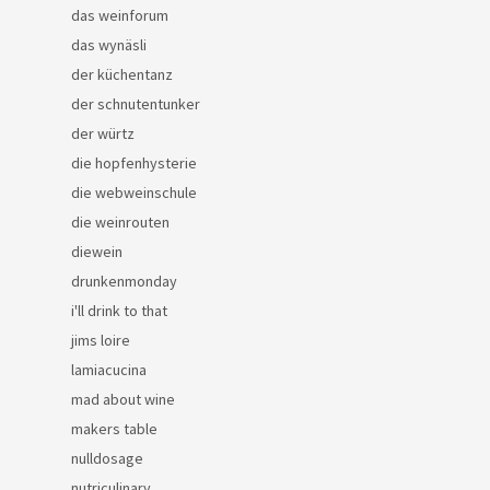
das weinforum
das wynäsli
der küchentanz
der schnutentunker
der würtz
die hopfenhysterie
die webweinschule
die weinrouten
diewein
drunkenmonday
i'll drink to that
jims loire
lamiacucina
mad about wine
makers table
nulldosage
nutriculinary