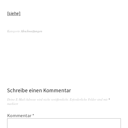
[siehe]
Kategorie
Abschweifungen
Schreibe einen Kommentar
Deine E-Mail-Adresse wird nicht veröffentlicht.
Erforderliche Felder sind mit
*
markiert
Kommentar
*