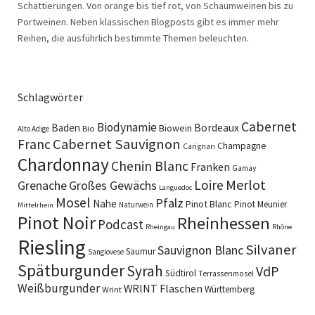
Schattierungen. Von orange bis tief rot, von Schaumweinen bis zu
Portweinen. Neben klassischen Blogposts gibt es immer mehr
Reihen, die ausführlich bestimmte Themen beleuchten.
Schlagwörter
Cabernet
Biodynamie
Baden
Bordeaux
Biowein
Bio
Alto Adige
Cabernet Sauvignon
Franc
Champagne
Carignan
Chardonnay
Chenin Blanc
Franken
Gamay
Merlot
Loire
Grenache
Großes Gewächs
Languedoc
Mosel
Pfalz
Nahe
Pinot Blanc
Pinot Meunier
Naturwein
Mittelrhein
Pinot Noir
Rheinhessen
Podcast
Rheingau
Rhône
Riesling
Silvaner
Sauvignon Blanc
Saumur
Sangiovese
Spätburgunder
Syrah
VdP
Südtirol
Terrassenmosel
Weißburgunder
WRINT Flaschen
Württemberg
Wrint