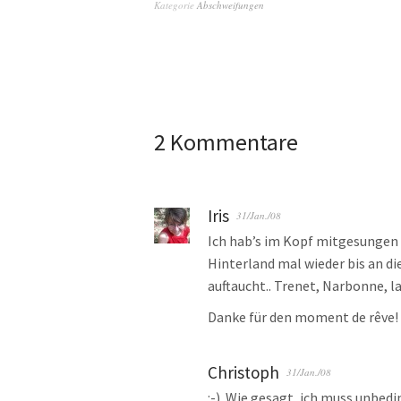
Kategorie
Abschweifungen
2 Kommentare
Iris
31/Jan./08
Ich hab’s im Kopf mitgesungen 
Hinterland mal wieder bis an 
auftaucht.. Trenet, Narbonne, l
Danke für den moment de rêve!
Christoph
31/Jan./08
:-). Wie gesagt, ich muss unbedi