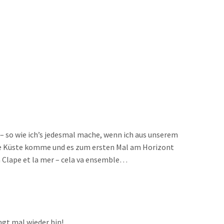
– so wie ich’s jedesmal mache, wenn ich aus unserem
die Küste komme und es zum ersten Mal am Horizont
a Clape et la mer – cela va ensemble…
ngt mal wieder hin!