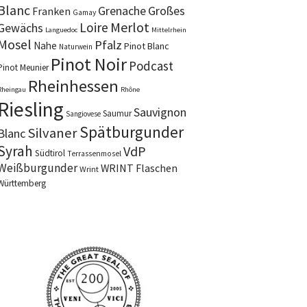
Blanc
Grenache
Großes
Franken
Gamay
Merlot
Loire
Gewächs
Languedoc
Mittelrhein
Mosel
Pfalz
Nahe
Pinot Blanc
Naturwein
Pinot Noir
Podcast
Pinot Meunier
Rheinhessen
Rheingau
Rhône
Riesling
Sauvignon
Saumur
Sangiovese
Spätburgunder
Silvaner
Blanc
Syrah
VdP
Südtirol
Terrassenmosel
Weißburgunder
WRINT Flaschen
Wrint
Württemberg