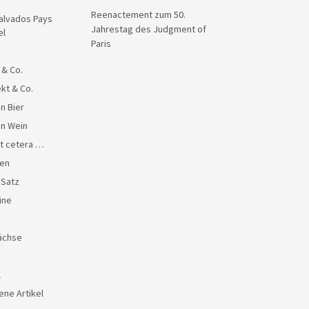
Reenactement zum 50.
alvados Pays
Jahrestag des Judgment of
el
Paris
 & Co.
kt & Co.
n Bier
en Wein
et cetera …
en
 Satz
ine
ächse
l
ene Artikel