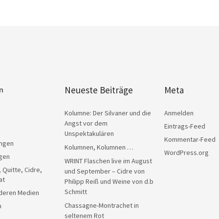
Neueste Beiträge
Meta
n
Kolumne: Der Silvaner und die
Anmelden
Angst vor dem
Eintrags-Feed
Unspektakulären
Kommentar-Feed
ngen
Kolumnen, Kolumnen …
WordPress.org
gen
WRINT Flaschen live im August
, Quitte, Cidre,
und September – Cidre von
at
Philipp Reiß und Weine von d.b
Schmitt
anderen Medien
Chassagne-Montrachet in
n
seltenem Rot