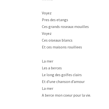
Voyez
Pres des etangs
Ces grands roseaux mouilles
Voyez
Ces oiseaux blancs
Et ces maisons rouillees
La mer
Les a berces
Le long des golfes clairs
Et d’une chanson d’amour
La mer
A berce mon coeur pour la vie.