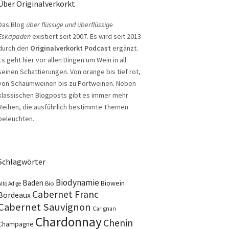
Über Originalverkorkt
Das Blog
über flüssige und überflüssige
Eskapaden
existiert seit 2007. Es wird seit 2013
durch den
Originalverkorkt Podcast
ergänzt.
Es geht hier vor allen Dingen um Wein in all
seinen Schattierungen. Von orange bis tief rot,
von Schaumweinen bis zu Portweinen. Neben
klassischen Blogposts gibt es immer mehr
Reihen, die ausführlich bestimmte Themen
beleuchten.
Schlagwörter
Biodynamie
Baden
Biowein
Bio
Alto Adige
Cabernet Franc
Bordeaux
Cabernet Sauvignon
Carignan
Chardonnay
Chenin
Champagne