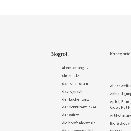
Blogroll
Kategorie
allem anfang…
chezmatze
das weinforum
Abschweifu
das wynäsli
Ankündigun
der küchentanz
Apfel, Birne
der schnutentunker
Cider, Pet N
der würtz
Artikel in 
die hopfenhysterie
Bio & Biody
die webweinschule