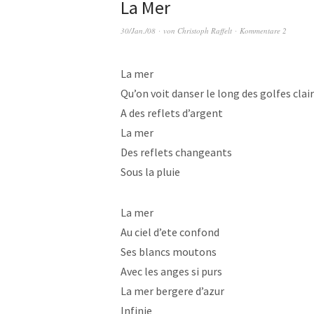
La Mer
30/Jan./08
von
Christoph Raffelt
Kommentare 2
La mer
Qu’on voit danser le long des golfes clai
A des reflets d’argent
La mer
Des reflets changeants
Sous la pluie
La mer
Au ciel d’ete confond
Ses blancs moutons
Avec les anges si purs
La mer bergere d’azur
Infinie