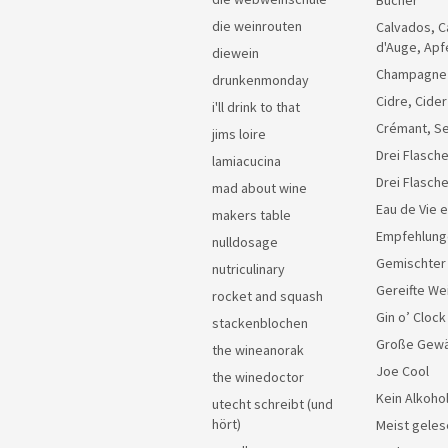
Bücher
die weinrouten
Calvados, C
d'Auge, Apf
diewein
Champagne
drunkenmonday
Cidre, Cider
i'll drink to that
Crémant, Se
jims loire
Drei Flasche
lamiacucina
Drei Flasch
mad about wine
Eau de Vie 
makers table
Empfehlung
nulldosage
Gemischter
nutriculinary
Gereifte We
rocket and squash
Gin o’ Clock
stackenblochen
Große Gew
the wineanorak
Joe Cool
the winedoctor
Kein Alkoho
utecht schreibt (und
hört)
Meist geles