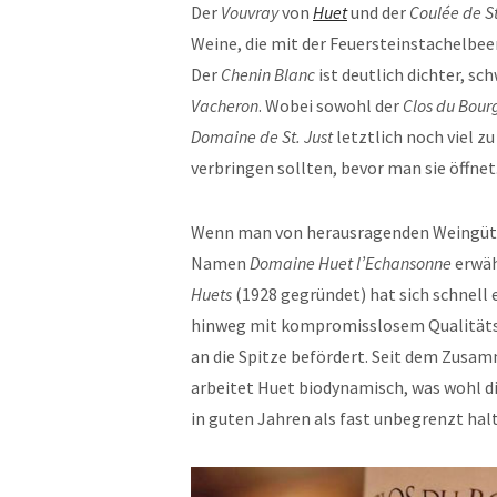
Der
Vouvray
von
Huet
und der
Coulée de St
Weine, die mit der Feuersteinstachelbee
Der
Chenin Blanc
ist deutlich dichter, sc
Vacheron
. Wobei sowohl der
Clos du Bour
Domaine de St. Just
letztlich noch viel z
verbringen sollten, bevor man sie öffnet
Wenn man von herausragenden Weingüter
Namen
Domaine Huet l’Echansonne
erwäh
Huets
(1928 gegründet) hat sich schnell
hinweg mit kompromisslosem Qualitäts
an die Spitze befördert. Seit dem Zusa
arbeitet Huet biodynamisch, was wohl di
in guten Jahren als fast unbegrenzt halt