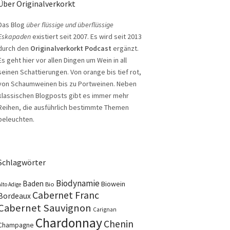
Über Originalverkorkt
Das Blog
über flüssige und überflüssige
Eskapaden
existiert seit 2007. Es wird seit 2013
durch den
Originalverkorkt Podcast
ergänzt.
Es geht hier vor allen Dingen um Wein in all
seinen Schattierungen. Von orange bis tief rot,
von Schaumweinen bis zu Portweinen. Neben
klassischen Blogposts gibt es immer mehr
Reihen, die ausführlich bestimmte Themen
beleuchten.
Schlagwörter
Biodynamie
Baden
Biowein
Bio
Alto Adige
Cabernet Franc
Bordeaux
Cabernet Sauvignon
Carignan
Chardonnay
Chenin
Champagne