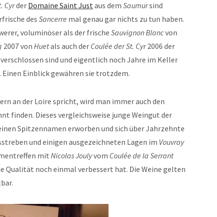
. Cyr
der
Domaine Saint Just
aus dem
Saumur
sind
rfrische des
Sancerre
mal genau gar nichts zu tun haben.
hwerer, voluminöser als der frische
Sauvignon Blanc
von
g
2007 von
Huet
als auch der
Coulée der St. Cyr
2006 der
u verschlossen sind und eigentlich noch Jahre im Keller
. Einen Einblick gewähren sie trotzdem.
n an der Loire spricht, wird man immer auch den
nt finden. Dieses vergleichsweise junge Weingut der
 einen Spitzennamen erworben und sich über Jahrzehnte
streben und einigen ausgezeichneten Lagen im
Vouvray
mmentreffen mit
Nicolas Jouly
vom
Coulée de la Serrant
e Qualität noch einmal verbessert hat. Die Weine gelten
bar.