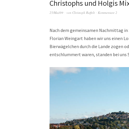
Christophs und Holgis Mix
25/Mai/09
von
Christoph Raffelt
Kommentare 2
Nach dem gemeinsamen Nachmittag in S
Florian Weingart haben wir uns einen 
Bierwägelchen durch die Lande zogen o
entschlummert waren, standen bei uns 