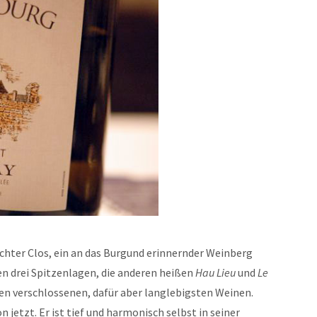
n echter Clos, ein an das Burgund erinnernder Weinberg
n drei Spitzenlagen, die anderen heißen
Hau Lieu
und
Le
ten verschlossenen, dafür aber langlebigsten Weinen.
 jetzt. Er ist tief und harmonisch selbst in seiner