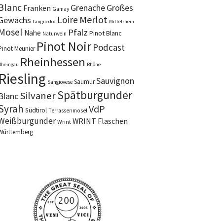
Blanc
Grenache
Großes
Franken
Gamay
Merlot
Loire
Gewächs
Languedoc
Mittelrhein
Mosel
Pfalz
Nahe
Pinot Blanc
Naturwein
Pinot Noir
Podcast
Pinot Meunier
Rheinhessen
Rheingau
Rhône
Riesling
Sauvignon
Saumur
Sangiovese
Spätburgunder
Silvaner
Blanc
Syrah
VdP
Südtirol
Terrassenmosel
Weißburgunder
WRINT Flaschen
Wrint
Württemberg