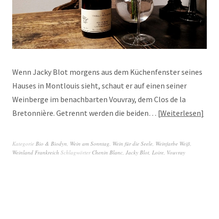
Wenn Jacky Blot morgens aus dem Küchenfenster seines
Hauses in Montlouis sieht, schaut er auf einen seiner
Weinberge im benachbarten Vouvray, dem Clos de la
Bretonnière. Getrennt werden die beiden…
Weiterlesen
Kategorie
Bio & Biodyn
,
Wein am Sonntag
,
Wein für die Seele
,
Weinfarbe Weiß
,
Weinland Frankreich
Schlagwörter
Chenin Blanc
,
Jacky Blot
,
Loire
,
Vouvray