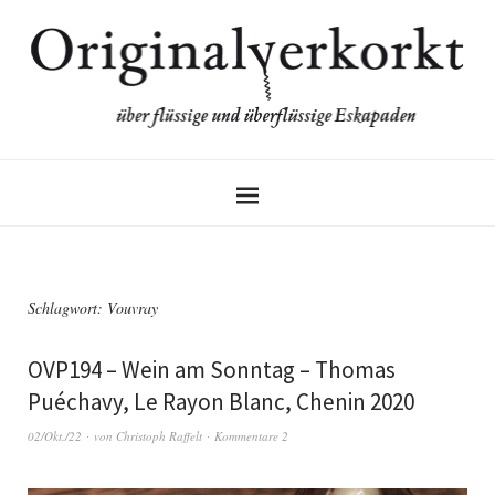
Schlagwort:
Vouvray
OVP194 – Wein am Sonntag – Thomas
Puéchavy, Le Rayon Blanc, Chenin 2020
02/Okt./22
von
Christoph Raffelt
Kommentare 2