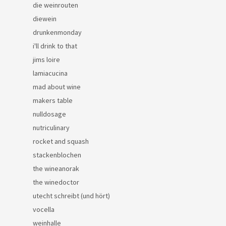
die weinrouten
diewein
drunkenmonday
i'll drink to that
jims loire
lamiacucina
mad about wine
makers table
nulldosage
nutriculinary
rocket and squash
stackenblochen
the wineanorak
the winedoctor
utecht schreibt (und hört)
vocella
weinhalle