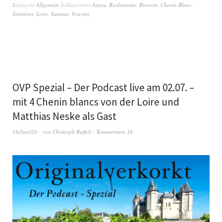
Kategorie
Allgemein
Schlagwörter
Anjou
,
Biodynamie
,
Biowein
,
Chenin Blanc
,
Jasnières
,
Loire
,
Saumur
,
Vouvray
OVP Spezial – Der Podcast live am 02.07. –
mit 4 Chenin blancs von der Loire und
Matthias Neske als Gast
18/Juni/20
von
Christoph Raffelt
Kommentare 16