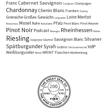
Cabernet Sauvignon
Franc
Champagne
Carignan
Chardonnay
Chenin Blanc
Franken
Gamay
Merlot
Loire
Grenache
Großes Gewächs
Languedoc
Mosel
Pfalz
Nahe
Pinot Blanc
Pinot Meunier
Naturwein
Mittelrhein
Pinot Noir
Rheinhessen
Podcast
Rheingau
Rhône
Riesling
Silvaner
Sauvignon Blanc
Saumur
Sangiovese
Spätburgunder
Syrah
VdP
Südtirol
Terrassenmosel
Weißburgunder
WRINT Flaschen
Württemberg
Wrint