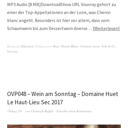
MP3 Audio [8 MB]DownloadShow URL Vouvray gehört zu
einer der Top-Appellationen an der Loire, was Chenin
blanc angeht. Besonders ist hier vor allem, dass vom
Schaumwein bis zum Dessertwein diverse…
Weiterlesen
Kategorie
Allgemein
Schlagwörter
Brut
,
Chenin Blanc
,
Crémant
,
Loire
,
Sekt & Co.
,
Vouvray
OVP048 – Wein am Sonntag – Domaine Huet
Le Haut-Lieu Sec 2017
19/Aug./18
von
Christoph Raffelt
Schreibe einen Kommentar