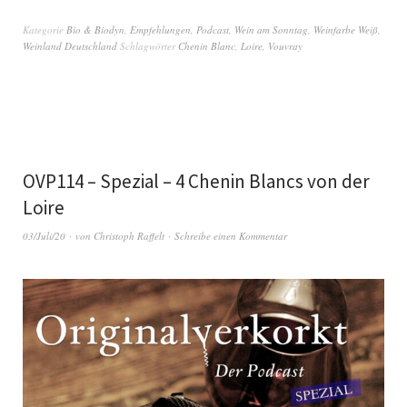
Kategorie
Bio & Biodyn
,
Empfehlungen
,
Podcast
,
Wein am Sonntag
,
Weinfarbe Weiß
,
Weinland Deutschland
Schlagwörter
Chenin Blanc
,
Loire
,
Vouvray
OVP114 – Spezial – 4 Chenin Blancs von der
Loire
03/Juli/20
von
Christoph Raffelt
Schreibe einen Kommentar