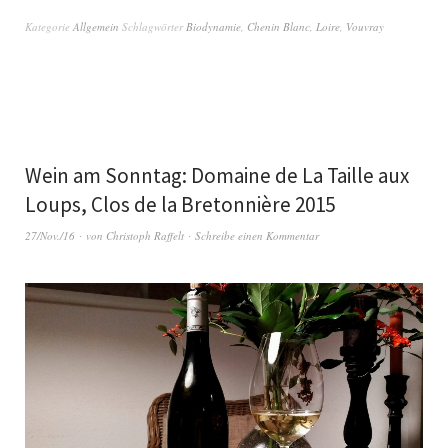
Kategorie
Allgemein
Schlagwörter
Biodynamie
,
Chenin Blanc
,
Loire
,
Vouvray
Wein am Sonntag: Domaine de La Taille aux
Loups, Clos de la Bretonnière 2015
27/Nov./16
von
Christoph Raffelt
Schreibe einen Kommentar