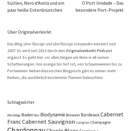
Sizilien, Nero d’Avola und ein
O Port Unidade – Das
paar heiße Entenbrüstchen
besondere Port-Projekt
Über Originalverkorkt
Das Blog
über flüssige und überflüssige Eskapaden
existiert seit
2007. Es wird seit 2013 durch den
Originalverkorkt Podcast
ergänzt. Es geht hier vor allen Dingen um Wein in all seinen
Schattierungen. Von orange bis tief rot, von Schaumweinen bis zu
Portweinen. Neben klassischen Blogposts gibt es immer mehr
Reihen, die ausführlich bestimmte Themen beleuchten.
Schlagwörter
Cabernet
Biodynamie
Baden
Bordeaux
Biowein
Bio
Alto Adige
Cabernet Sauvignon
Franc
Champagne
Carignan
Chardonnay
Chenin Blanc
Franken