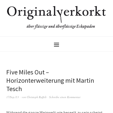
Five Miles Out –
Horizonterweiterung mit Martin
Tesch
17/Sep./13
von
Christoph Raffelt
Schreibe einen Kommentar
Während die ganze Weinwelt wie beseelt zu sein scheint