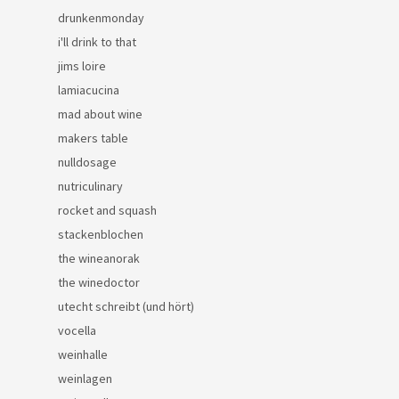
drunkenmonday
i'll drink to that
jims loire
lamiacucina
mad about wine
makers table
nulldosage
nutriculinary
rocket and squash
stackenblochen
the wineanorak
the winedoctor
utecht schreibt (und hört)
vocella
weinhalle
weinlagen