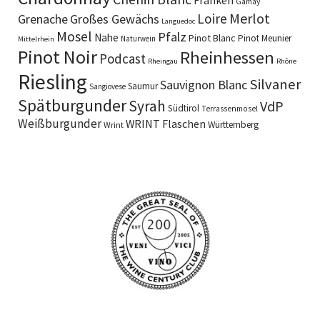
Gamay
Merlot
Loire
Grenache
Großes Gewächs
Languedoc
Mosel
Pfalz
Nahe
Pinot Blanc
Pinot Meunier
Naturwein
Mittelrhein
Pinot Noir
Rheinhessen
Podcast
Rheingau
Rhône
Riesling
Silvaner
Sauvignon Blanc
Saumur
Sangiovese
Spätburgunder
Syrah
VdP
Südtirol
Terrassenmosel
Weißburgunder
WRINT Flaschen
Württemberg
Wrint