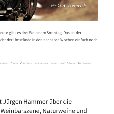
te gibt es drei Weine am Sonntag. Das ist der
racht der Umstände in den nächsten Wochen einfach noch
desheim
,
Orange
,
Pinot Noir
,
Rheinhessen
,
Riesling
,
Sekt
,
Silvaner
,
Württemberg
t Jürgen Hammer über die
r Weinbarszene, Naturweine und