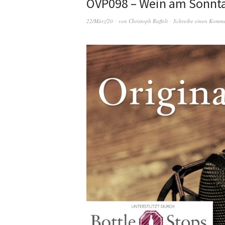
OVP098 – Wein am Sonntag
22/März/20
von
Christoph Raffelt
Schreibe einen Komm