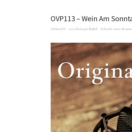
OVP113 – Wein Am Sonnta
28/Juni/20
von
Christoph Raffelt
Schreibe einen Komme