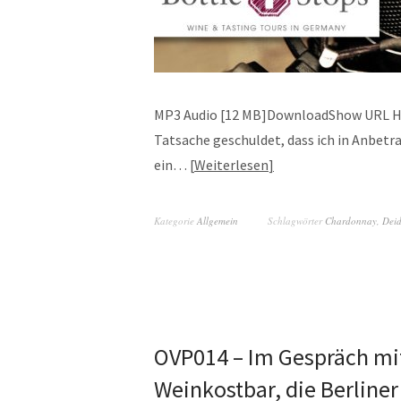
MP3 Audio [12 MB]DownloadShow URL Heu
Tatsache geschuldet, dass ich in Anbet
ein…
Weiterlesen
Kategorie
Allgemein
Schlagwörter
Chardonnay
,
Dei
OVP014 – Im Gespräch mi
Weinkostbar, die Berline