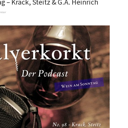
 – Krack, Steitz & G.A. Heinrich
entar