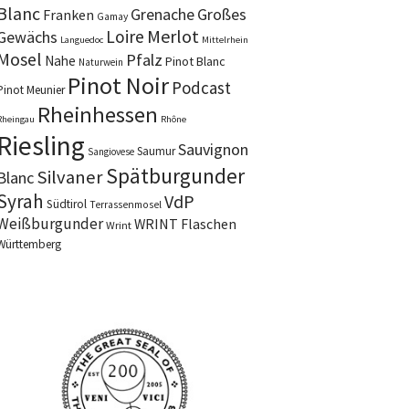
Blanc
Grenache
Großes
Franken
Gamay
Merlot
Loire
Gewächs
Languedoc
Mittelrhein
Mosel
Pfalz
Nahe
Pinot Blanc
Naturwein
Pinot Noir
Podcast
Pinot Meunier
Rheinhessen
Rheingau
Rhône
Riesling
Sauvignon
Saumur
Sangiovese
Spätburgunder
Silvaner
Blanc
Syrah
VdP
Südtirol
Terrassenmosel
Weißburgunder
WRINT Flaschen
Wrint
Württemberg