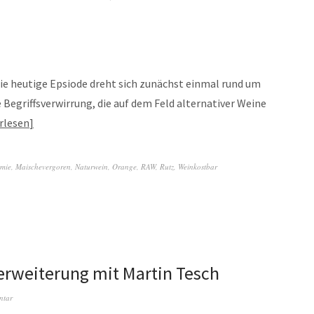
 heutige Epsiode dreht sich zunächst einmal rund um
Begriffsverwirrung, die auf dem Feld alternativer Weine
rlesen
mie
,
Maischevergoren
,
Naturwein
,
Orange
,
RAW
,
Rutz
,
Weinkostbar
terweiterung mit Martin Tesch
ntar