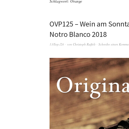
Schlagwort:
Orange
OVP125 – Wein am Sonntag
Notro Blanco 2018
13/Sep./20
von
Christoph Raffelt
Schreibe einen Komme