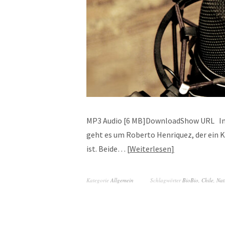
MP3 Audio [6 MB]DownloadShow URL Im z
geht es um Roberto Henriquez, der ein
ist. Beide…
Weiterlesen
Kategorie
Allgemein
Schlagwörter
BioBio
,
Chile
,
Nat