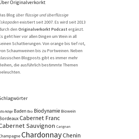
Über Originalverkorkt
Das Blog
über flüssige und überflüssige
Eskapaden
existiert seit 2007. Es wird seit 2013
durch den
Originalverkorkt Podcast
ergänzt.
Es geht hier vor allen Dingen um Wein in all
seinen Schattierungen. Von orange bis tief rot,
von Schaumweinen bis zu Portweinen. Neben
klassischen Blogposts gibt es immer mehr
Reihen, die ausführlich bestimmte Themen
beleuchten.
Schlagwörter
Biodynamie
Baden
Biowein
Bio
Alto Adige
Cabernet Franc
Bordeaux
Cabernet Sauvignon
Carignan
Chardonnay
Chenin
Champagne