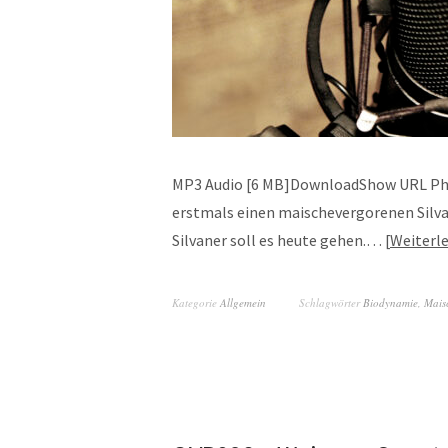
MP3 Audio [6 MB]DownloadShow URL Phil
erstmals einen maischevergorenen Silvan
Silvaner soll es heute gehen.…
Weiterl
Kategorie
Allgemein
Schlagwörter
Biodynamie
,
Mais