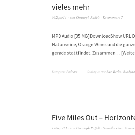
vieles mehr
06/Apr./14
von
Christoph Raffelt
Kommentare 7
MP3 Audio [35 MB]DownloadShow URL Die
Naturweine, Orange Wines und die ganze 
gerade stattfindet. Zusammen…
Weite
Kategorie
Podcast
Schlagwörter
Bar
,
Berlin
,
Biodyna
Five Miles Out – Horizon
17/Sep./13
von
Christoph Raffelt
Schreibe einen Komme