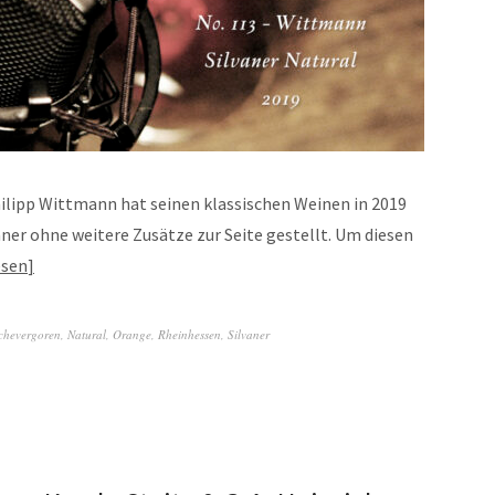
ipp Wittmann hat seinen klassischen Weinen in 2019
er ohne weitere Zusätze zur Seite gestellt. Um diesen
esen
chevergoren
,
Natural
,
Orange
,
Rheinhessen
,
Silvaner