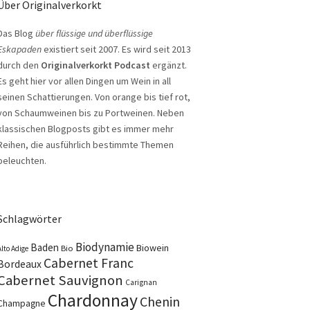
Über Originalverkorkt
Das Blog
über flüssige und überflüssige
Eskapaden
existiert seit 2007. Es wird seit 2013
durch den
Originalverkorkt Podcast
ergänzt.
Es geht hier vor allen Dingen um Wein in all
seinen Schattierungen. Von orange bis tief rot,
von Schaumweinen bis zu Portweinen. Neben
klassischen Blogposts gibt es immer mehr
Reihen, die ausführlich bestimmte Themen
beleuchten.
Schlagwörter
Biodynamie
Baden
Biowein
Bio
Alto Adige
Cabernet Franc
Bordeaux
Cabernet Sauvignon
Carignan
Chardonnay
Chenin
Champagne