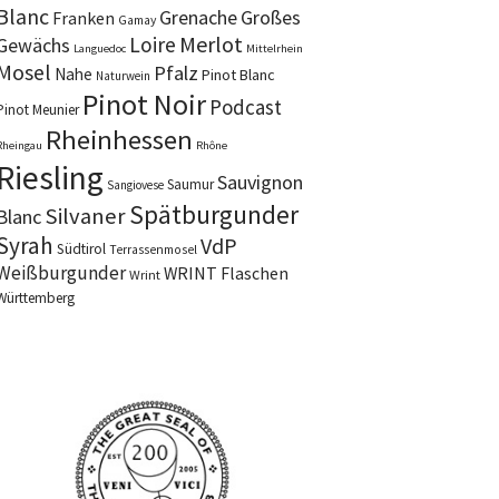
Blanc
Grenache
Großes
Franken
Gamay
Merlot
Loire
Gewächs
Languedoc
Mittelrhein
Mosel
Pfalz
Nahe
Pinot Blanc
Naturwein
Pinot Noir
Podcast
Pinot Meunier
Rheinhessen
Rheingau
Rhône
Riesling
Sauvignon
Saumur
Sangiovese
Spätburgunder
Silvaner
Blanc
Syrah
VdP
Südtirol
Terrassenmosel
Weißburgunder
WRINT Flaschen
Wrint
Württemberg