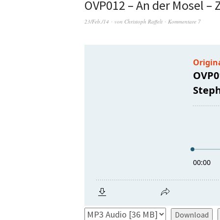
OVP012 – An der Mosel – 
23/Feb./14
von
Christoph Raffelt
Kommentare 7
Download