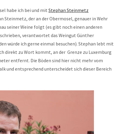
sel habe ich bei und mit
Stephan Steinmetz
n Steinmetz, der an der Obermosel, genauer in Wehr
bau seiner Weine folgt (es gibt noch einen anderen
geschrieben, verantwortet das Weingut Günther
den würde ich gerne einmal besuchen). Stephan lebt mit
auch direkt zu Wort kommt, an der Grenze zu Luxemburg
meter entfernt. Die Böden sind hier nicht mehr vom
lk und entsprechend unterscheidet sich dieser Bereich