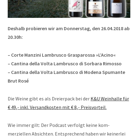
Deshalb probieren wir am Donnerstag, den 26.04.2018 ab
20.30h:
– Corte Manzini Lambrusco Grasparossa »L’Acino«
– Cantina della Volta Lambrusco di Sorbara Rimosso
– Cantina della Volta Lambrusco di Modena Spumante
Brut Rosé
Die Weine gibt es als Dreierpack bei der
K&U Weinhalle für
€ 49,- inkl. Versandkosten mit € 8,- Preisvorteil.
Wie immer gilt: Der Pod­cast ver­folgt kei­ne kom­
merziellen Absich­ten. Ent­spre­chend haben wir kein­er­lei