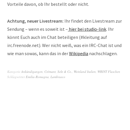
Vor­tei­le davon, ob Ihr bestellt oder nicht.
Achtung, neuer Livestream:
Ihr fin­det den Livestream zur
Sen­dung – wenn es soweit ist –
hier bei studio-link
. Ihr
könnt Euch auch im Chat beteili­gen (#klei­tung auf
irc.freenode.net). Wer nicht weiß, was ein IRC-Chat ist und
wie man sowas, kann das in der
Wiki­pe­dia
nach­schla­gen.
Kategorie
Ankündigungen
,
Crémant, Sekt & Co.
,
Weinland Italien
,
WRINT Flaschen
Schlagwörter
Emilia-Romagna
,
Lambrusco