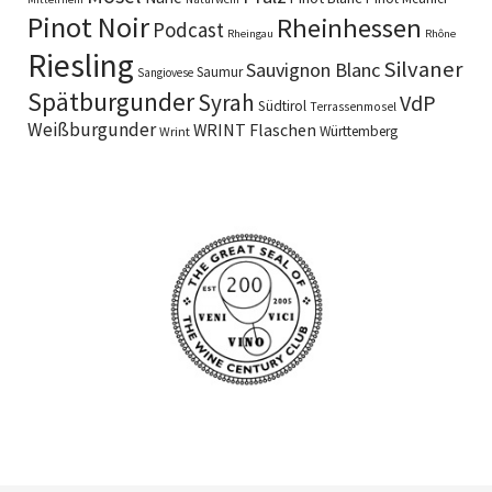
Pinot Noir
Rheinhessen
Podcast
Rheingau
Rhône
Riesling
Silvaner
Sauvignon Blanc
Saumur
Sangiovese
Spätburgunder
Syrah
VdP
Südtirol
Terrassenmosel
Weißburgunder
WRINT Flaschen
Württemberg
Wrint