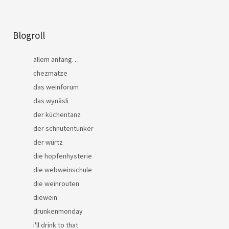
Blogroll
allem anfang…
chezmatze
das weinforum
das wynäsli
der küchentanz
der schnutentunker
der würtz
die hopfenhysterie
die webweinschule
die weinrouten
diewein
drunkenmonday
i'll drink to that