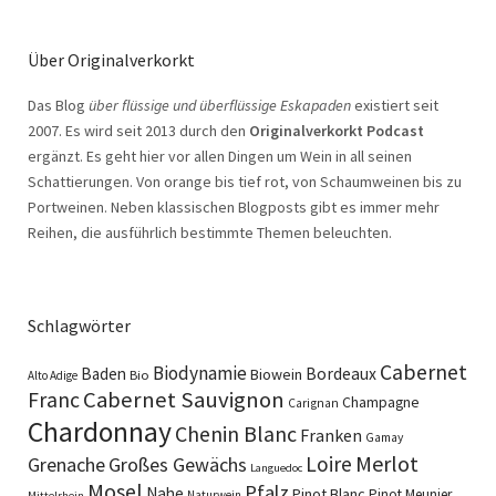
Über Originalverkorkt
Das Blog
über flüssige und überflüssige Eskapaden
existiert seit
2007. Es wird seit 2013 durch den
Originalverkorkt Podcast
ergänzt. Es geht hier vor allen Dingen um Wein in all seinen
Schattierungen. Von orange bis tief rot, von Schaumweinen bis zu
Portweinen. Neben klassischen Blogposts gibt es immer mehr
Reihen, die ausführlich bestimmte Themen beleuchten.
Schlagwörter
Cabernet
Biodynamie
Baden
Bordeaux
Biowein
Bio
Alto Adige
Cabernet Sauvignon
Franc
Champagne
Carignan
Chardonnay
Chenin Blanc
Franken
Gamay
Merlot
Loire
Grenache
Großes Gewächs
Languedoc
Mosel
Pfalz
Nahe
Pinot Blanc
Pinot Meunier
Naturwein
Mittelrhein