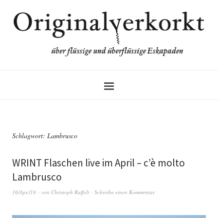
Schlagwort:
Lambrusco
WRINT Flaschen live im April – c’è molto
Lambrusco
16/Apr./18
von
Christoph Raffelt
Schreibe einen Kommentar