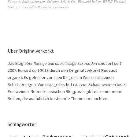
Kategorie
Ankündigungen
,
Crémant, Sekt & Co.
,
Weinland Italien
,
WRINT Flaschen
Schlagwörter
Emilia-Romagna
,
Lambrusco
Über Originalverkorkt
Das Blog
über flüssige und überflüssige Eskapaden
existiert seit
2007. Es wird seit 2013 durch den
Originalverkorkt Podcast
ergänzt. Es geht hier vor allen Dingen um Wein in all seinen
Schattierungen. Von orange bis tief rot, von Schaumweinen bis zu
Portweinen. Neben klassischen Blogposts gibt es immer mehr
Reihen, die ausführlich bestimmte Themen beleuchten.
Schlagwörter
Cabernet