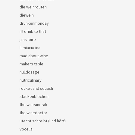
die weinrouten
diewein
drunkenmonday
i'll drink to that
jims loire
lamiacucina
mad about wine
makers table
nulldosage
nutriculinary
rocket and squash
stackenblochen
the wineanorak
the winedoctor
utecht schreibt (und hört)
vocella