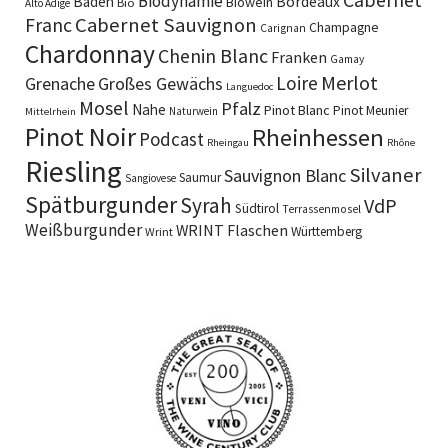
Biodynamie
Baden
Bordeaux
Biowein
Bio
Alto Adige
Cabernet Sauvignon
Franc
Champagne
Carignan
Chardonnay
Chenin Blanc
Franken
Gamay
Merlot
Loire
Grenache
Großes Gewächs
Languedoc
Mosel
Pfalz
Nahe
Pinot Blanc
Pinot Meunier
Naturwein
Mittelrhein
Pinot Noir
Rheinhessen
Podcast
Rheingau
Rhône
Riesling
Silvaner
Sauvignon Blanc
Saumur
Sangiovese
Spätburgunder
Syrah
VdP
Südtirol
Terrassenmosel
Weißburgunder
WRINT Flaschen
Württemberg
Wrint