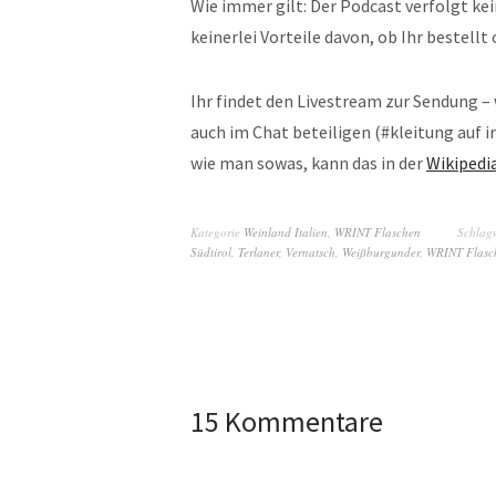
Wie immer gilt: Der Pod­cast ver­folgt ke
kein­er­lei Vor­tei­le davon, ob Ihr bestellt
Ihr fin­det den Livestream zur Sen­dung –
auch im Chat beteili­gen (#klei­tung auf 
wie man sowas, kann das in der
Wiki­pe­di
Kategorie
Weinland Italien
,
WRINT Flaschen
Schlag
Südtirol
,
Terlaner
,
Vernatsch
,
Weißburgunder
,
WRINT Flasc
15 Kommentare