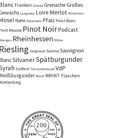
Blanc
Grenache
Großes
Franken
Gamay
Merlot
Loire
Gewächs
Languedoc
Mittelrhein
Mosel
Pfalz
Nahe
Pinot Blanc
Naturwein
Pinot Noir
Podcast
Pinot Meunier
Rheinhessen
Rheingau
Rhône
Riesling
Sauvignon
Saumur
Sangiovese
Spätburgunder
Silvaner
Blanc
Syrah
VdP
Südtirol
Terrassenmosel
Weißburgunder
WRINT Flaschen
Wrint
Württemberg