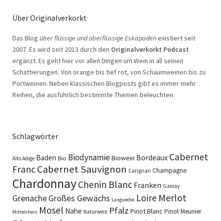
Über Originalverkorkt
Das Blog
über flüssige und überflüssige Eskapaden
existiert seit
2007. Es wird seit 2013 durch den
Originalverkorkt Podcast
ergänzt. Es geht hier vor allen Dingen um Wein in all seinen
Schattierungen. Von orange bis tief rot, von Schaumweinen bis zu
Portweinen. Neben klassischen Blogposts gibt es immer mehr
Reihen, die ausführlich bestimmte Themen beleuchten.
Schlagwörter
Cabernet
Biodynamie
Baden
Bordeaux
Biowein
Bio
Alto Adige
Cabernet Sauvignon
Franc
Champagne
Carignan
Chardonnay
Chenin Blanc
Franken
Gamay
Merlot
Loire
Grenache
Großes Gewächs
Languedoc
Mosel
Pfalz
Nahe
Pinot Blanc
Pinot Meunier
Naturwein
Mittelrhein