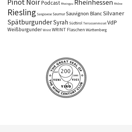
Pinot Noir
Rheinhessen
Podcast
Rheingau
Rhône
Riesling
Silvaner
Sauvignon Blanc
Saumur
Sangiovese
Spätburgunder
Syrah
VdP
Südtirol
Terrassenmosel
Weißburgunder
WRINT Flaschen
Württemberg
Wrint