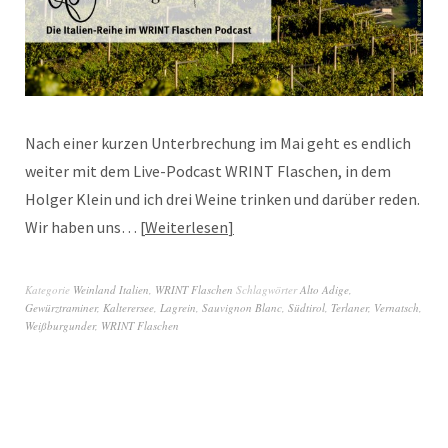
Nach einer kurzen Unterbrechung im Mai geht es endlich
weiter mit dem Live-Podcast WRINT Flaschen, in dem
Holger Klein und ich drei Weine trinken und darüber reden.
Wir haben uns…
Weiterlesen
Kategorie
Weinland Italien
,
WRINT Flaschen
Schlagwörter
Alto Adige
,
Gewürztraminer
,
Kalterersee
,
Lagrein
,
Sauvignon Blanc
,
Südtirol
,
Terlaner
,
Vernatsch
,
Weißburgunder
,
WRINT Flaschen