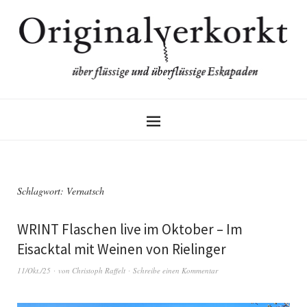
Schlagwort:
Vernatsch
WRINT Flaschen live im Oktober – Im
Eisacktal mit Weinen von Rielinger
11/Okt./25
von
Christoph Raffelt
Schreibe einen Kommentar