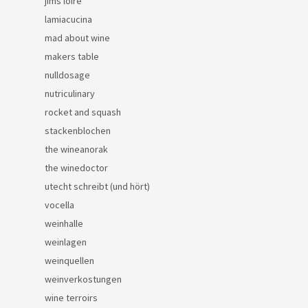
jims loire
lamiacucina
mad about wine
makers table
nulldosage
nutriculinary
rocket and squash
stackenblochen
the wineanorak
the winedoctor
utecht schreibt (und hört)
vocella
weinhalle
weinlagen
weinquellen
weinverkostungen
wine terroirs