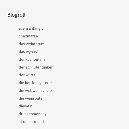
Blogroll
allem anfang…
chezmatze
das weinforum
das wynäsli
der küchentanz
der schnutentunker
der würtz
die hopfenhysterie
die webweinschule
die weinrouten
diewein
drunkenmonday
i'll drink to that