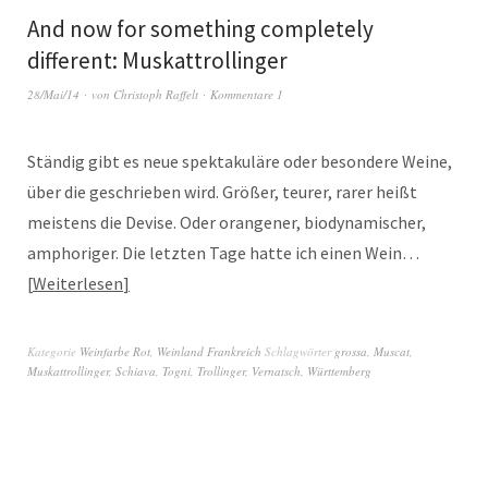
And now for something completely
different: Muskattrollinger
28/Mai/14
von
Christoph Raffelt
Kommentare 1
Ständig gibt es neue spektakuläre oder besondere Weine,
über die geschrieben wird. Größer, teurer, rarer heißt
meistens die Devise. Oder orangener, biodynamischer,
amphoriger. Die letzten Tage hatte ich einen Wein…
Weiterlesen
Kategorie
Weinfarbe Rot
,
Weinland Frankreich
Schlagwörter
grossa
,
Muscat
,
Muskattrollinger
,
Schiava
,
Togni
,
Trollinger
,
Vernatsch
,
Württemberg