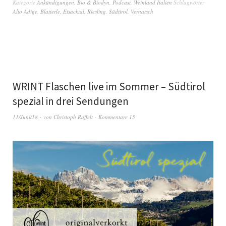
Kategorie
Ankündigungen
,
Bio & Biodyn
,
Podcast
,
Weinland Italien
Schlagwörter
Alto Adige
,
Blatterle
,
Eisacktal
,
Riesling
,
Südtirol
,
Vernatsch
WRINT Flaschen live im Sommer – Südtirol
spezial in drei Sendungen
11/Juni/18
von
Christoph Raffelt
Kommentare 15