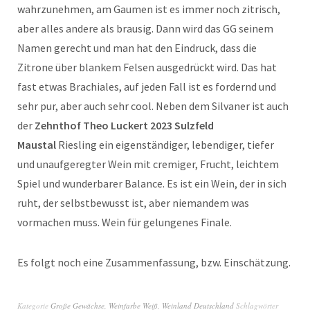
wahrzunehmen, am Gaumen ist es immer noch zitrisch,
aber alles andere als brausig. Dann wird das GG seinem
Namen gerecht und man hat den Eindruck, dass die
Zitrone über blankem Felsen ausgedrückt wird. Das hat
fast etwas Brachiales, auf jeden Fall ist es fordernd und
sehr pur, aber auch sehr cool. Neben dem Silvaner ist auch
der
Zehnthof Theo Luckert 2023 Sulzfeld
Maustal
Riesling ein eigenständiger, lebendiger, tiefer
und unaufgeregter Wein mit cremiger, Frucht, leichtem
Spiel und wunderbarer Balance. Es ist ein Wein, der in sich
ruht, der selbstbewusst ist, aber niemandem was
vormachen muss. Wein für gelungenes Finale.
Es folgt noch eine Zusammenfassung, bzw. Einschätzung.
Kategorie
Große Gewächse
,
Weinfarbe Weiß
,
Weinland Deutschland
Schlagwörter