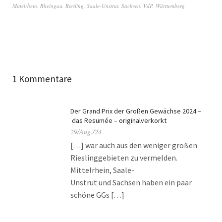
Mittelrhein
,
Rheingau
,
Riesling
,
Saale-Unstrut
,
Sachsen
,
VdP
,
Württemberg
1 Kommentare
Der Grand Prix der Großen Gewächse 2024 –
das Resumée – originalverkorkt
29/Aug./24
[…] war auch aus den weniger großen
Rieslinggebieten zu vermelden.
Mittelrhein, Saale-
Unstrut und Sachsen haben ein paar
schöne GGs […]