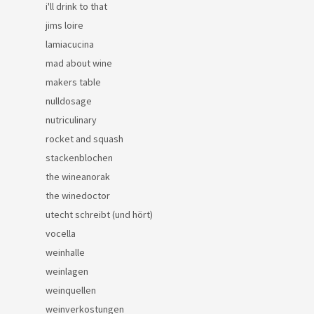
i'll drink to that
jims loire
lamiacucina
mad about wine
makers table
nulldosage
nutriculinary
rocket and squash
stackenblochen
the wineanorak
the winedoctor
utecht schreibt (und hört)
vocella
weinhalle
weinlagen
weinquellen
weinverkostungen