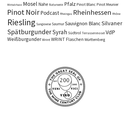
Mosel
Pfalz
Nahe
Pinot Blanc
Pinot Meunier
Naturwein
Mittelrhein
Pinot Noir
Rheinhessen
Podcast
Rheingau
Rhône
Riesling
Silvaner
Sauvignon Blanc
Saumur
Sangiovese
Spätburgunder
Syrah
VdP
Südtirol
Terrassenmosel
Weißburgunder
WRINT Flaschen
Württemberg
Wrint