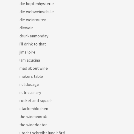
die hopfenhysterie
die webweinschule
die weinrouten
diewein
drunkenmonday
i'll drink to that
jims loire
lamiacucina
mad about wine
makers table
nulldosage
nutriculinary
rocket and squash
stackenblochen
the wineanorak
the winedoctor
utecht schreibt (und hört)