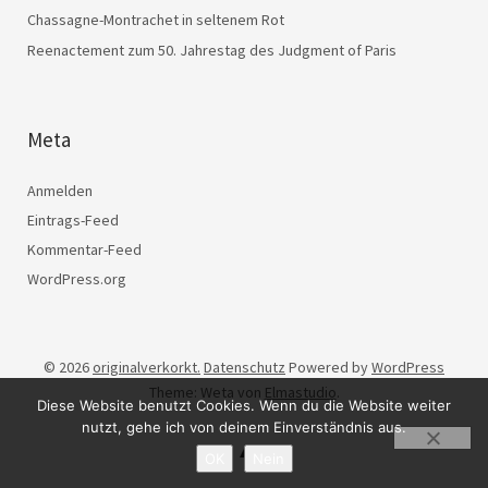
Chassagne-Montrachet in seltenem Rot
Reenactement zum 50. Jahrestag des Judgment of Paris
Meta
Anmelden
Eintrags-Feed
Kommentar-Feed
WordPress.org
© 2026
originalverkorkt.
Datenschutz
Powered by
WordPress
Theme: Weta von
Elmastudio
.
Diese Website benutzt Cookies. Wenn du die Website weiter
nutzt, gehe ich von deinem Einverständnis aus.
OK
Nein