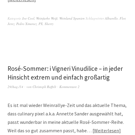
Kategorie
Joe Cool
,
Weinfarbe Weiß
,
Weinland Spanien
Schlagwörter
Albarello
,
Flor
,
Jerez
,
Pedro Ximenez
,
PX
,
Sherry
Rosé-Sommer: i Vigneri Vinudilice – in jeder
Hinsicht extrem und einfach großartig
29/Aug./14
von
Christoph Raffelt
Kommentare 2
Es ist mal wieder Weinrallye-Zeit und das aktuelle Thema,
dass culinary pixel a.k.a. Annette Sander ausgewählt hat,
passt wunderbar in meine aktuelle Rosé-Sommer-Reihe.
Weil das so gut zusammen passt, habe…
Weiterlesen