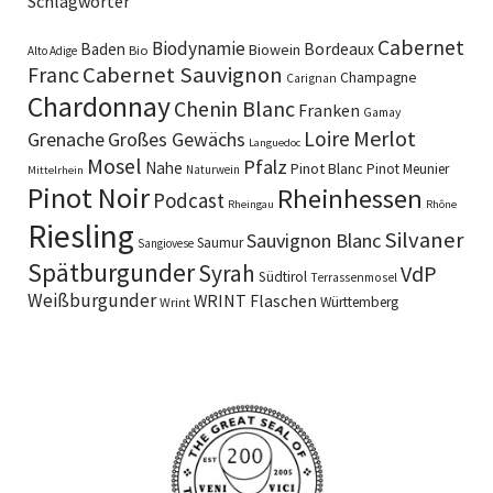
Schlagwörter
Cabernet
Biodynamie
Baden
Bordeaux
Biowein
Bio
Alto Adige
Cabernet Sauvignon
Franc
Champagne
Carignan
Chardonnay
Chenin Blanc
Franken
Gamay
Merlot
Loire
Grenache
Großes Gewächs
Languedoc
Mosel
Pfalz
Nahe
Pinot Blanc
Pinot Meunier
Naturwein
Mittelrhein
Pinot Noir
Rheinhessen
Podcast
Rheingau
Rhône
Riesling
Silvaner
Sauvignon Blanc
Saumur
Sangiovese
Spätburgunder
Syrah
VdP
Südtirol
Terrassenmosel
Weißburgunder
WRINT Flaschen
Württemberg
Wrint