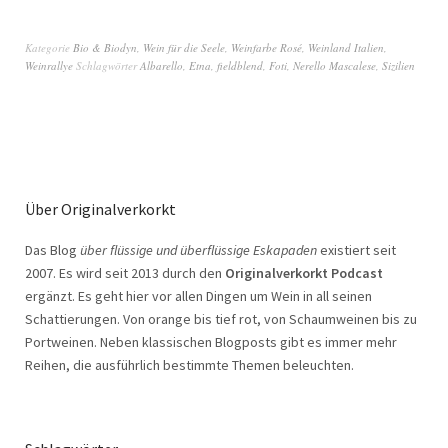
Kategorie
Bio & Biodyn
,
Wein für die Seele
,
Weinfarbe Rosé
,
Weinland Italien
,
Weinrallye
Schlagwörter
Albarello
,
Etna
,
fieldblend
,
Foti
,
Nerello Mascalese
,
Sizilien
Über Originalverkorkt
Das Blog
über flüssige und überflüssige Eskapaden
existiert seit
2007. Es wird seit 2013 durch den
Originalverkorkt Podcast
ergänzt. Es geht hier vor allen Dingen um Wein in all seinen
Schattierungen. Von orange bis tief rot, von Schaumweinen bis zu
Portweinen. Neben klassischen Blogposts gibt es immer mehr
Reihen, die ausführlich bestimmte Themen beleuchten.