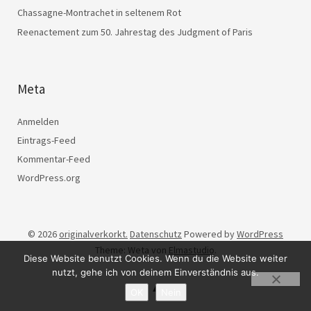
Chassagne-Montrachet in seltenem Rot
Reenactement zum 50. Jahrestag des Judgment of Paris
Meta
Anmelden
Eintrags-Feed
Kommentar-Feed
WordPress.org
© 2026
originalverkorkt.
Datenschutz
Powered by
WordPress
Theme: Weta von
Elmastudio
.
Diese Website benutzt Cookies. Wenn du die Website weiter
nutzt, gehe ich von deinem Einverständnis aus.
OK
Nein