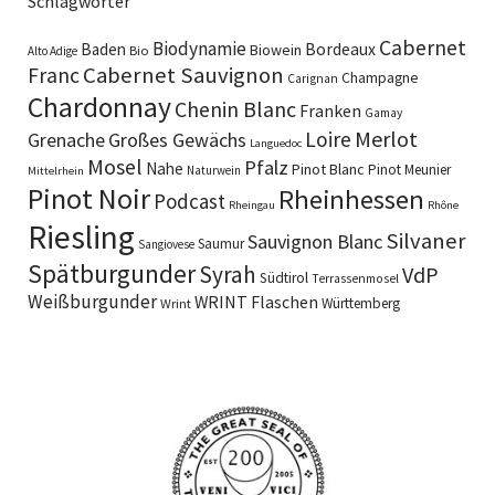
Schlagwörter
Cabernet
Biodynamie
Baden
Bordeaux
Biowein
Bio
Alto Adige
Cabernet Sauvignon
Franc
Champagne
Carignan
Chardonnay
Chenin Blanc
Franken
Gamay
Merlot
Loire
Grenache
Großes Gewächs
Languedoc
Mosel
Pfalz
Nahe
Pinot Blanc
Pinot Meunier
Naturwein
Mittelrhein
Pinot Noir
Rheinhessen
Podcast
Rheingau
Rhône
Riesling
Silvaner
Sauvignon Blanc
Saumur
Sangiovese
Spätburgunder
Syrah
VdP
Südtirol
Terrassenmosel
Weißburgunder
WRINT Flaschen
Württemberg
Wrint