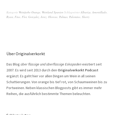
Kategorie
Weinfarbe Orange
,
Weinland Spanien
Schlagwörter
Albariza
,
Amontillado
,
Byass
,
Fino
,
Flor
,
Gonzalez
,
Jerez
,
Oloroso
,
Palmas
,
Palomino
,
Sherry
Über Originalverkorkt
Das Blog
über flüssige und überflüssige Eskapaden
existiert seit
2007. Es wird seit 2013 durch den
Originalverkorkt Podcast
ergänzt. Es geht hier vor allen Dingen um Wein in all seinen
Schattierungen. Von orange bis tief rot, von Schaumweinen bis zu
Portweinen. Neben klassischen Blogposts gibt es immer mehr
Reihen, die ausführlich bestimmte Themen beleuchten.