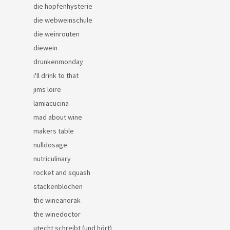
die hopfenhysterie
die webweinschule
die weinrouten
diewein
drunkenmonday
i'll drink to that
jims loire
lamiacucina
mad about wine
makers table
nulldosage
nutriculinary
rocket and squash
stackenblochen
the wineanorak
the winedoctor
utecht schreibt (und hört)