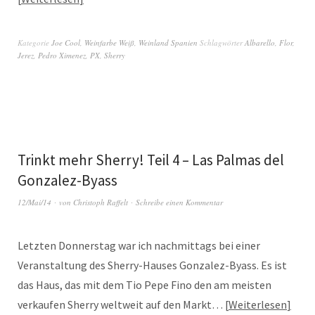
Kategorie
Joe Cool
,
Weinfarbe Weiß
,
Weinland Spanien
Schlagwörter
Albarello
,
Flor
,
Jerez
,
Pedro Ximenez
,
PX
,
Sherry
Trinkt mehr Sherry! Teil 4 – Las Palmas del
Gonzalez-Byass
12/Mai/14
von
Christoph Raffelt
Schreibe einen Kommentar
Letzten Donnerstag war ich nachmittags bei einer
Veranstaltung des Sherry-Hauses Gonzalez-Byass. Es ist
das Haus, das mit dem Tio Pepe Fino den am meisten
verkaufen Sherry weltweit auf den Markt…
Weiterlesen