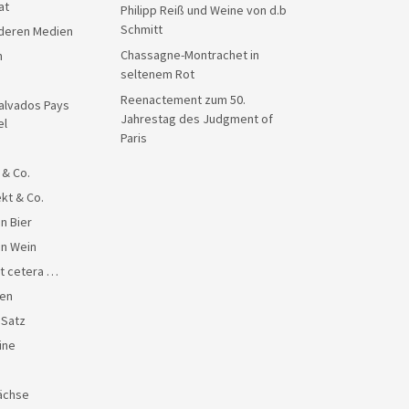
at
Philipp Reiß und Weine von d.b
Schmitt
anderen Medien
Chassagne-Montrachet in
n
seltenem Rot
Reenactement zum 50.
alvados Pays
Jahrestag des Judgment of
el
Paris
 & Co.
kt & Co.
n Bier
en Wein
et cetera …
en
 Satz
ine
ächse