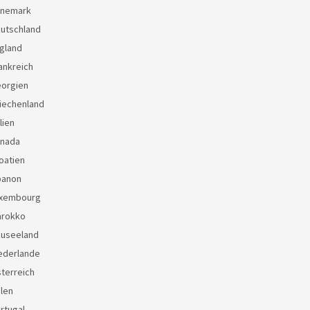
änemark
eutschland
gland
ankreich
eorgien
iechenland
lien
anada
oatien
banon
uxembourg
arokko
euseeland
ederlande
terreich
len
rtugal