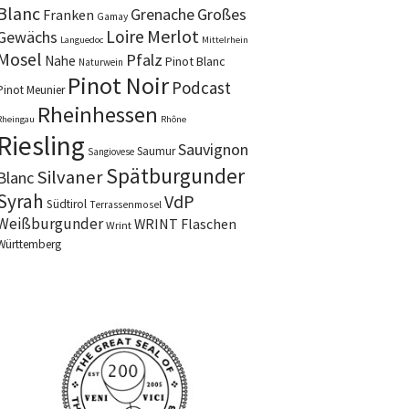
Blanc
Grenache
Großes
Franken
Gamay
Merlot
Loire
Gewächs
Languedoc
Mittelrhein
Mosel
Pfalz
Nahe
Pinot Blanc
Naturwein
Pinot Noir
Podcast
Pinot Meunier
Rheinhessen
Rheingau
Rhône
Riesling
Sauvignon
Saumur
Sangiovese
Spätburgunder
Silvaner
Blanc
Syrah
VdP
Südtirol
Terrassenmosel
Weißburgunder
WRINT Flaschen
Wrint
Württemberg