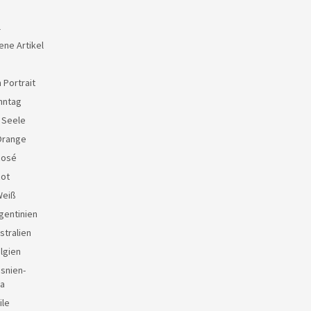
l
ene Artikel
 Portrait
nntag
e Seele
Orange
Rosé
Rot
Weiß
gentinien
stralien
lgien
snien-
a
ile