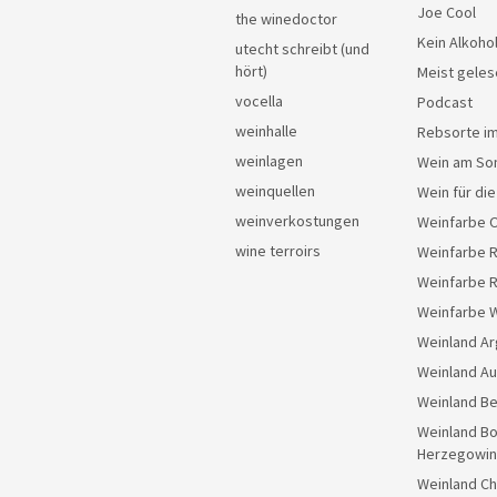
Joe Cool
the winedoctor
Kein Alkoho
utecht schreibt (und
hört)
Meist geles
vocella
Podcast
weinhalle
Rebsorte im
weinlagen
Wein am So
weinquellen
Wein für di
weinverkostungen
Weinfarbe 
wine terroirs
Weinfarbe 
Weinfarbe 
Weinfarbe 
Weinland Ar
Weinland Au
Weinland Be
Weinland Bo
Herzegowin
Weinland Ch