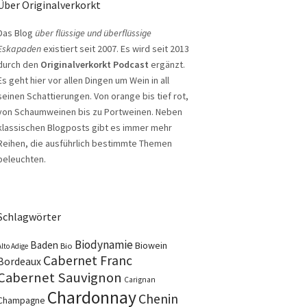
Über Originalverkorkt
Das Blog
über flüssige und überflüssige
Eskapaden
existiert seit 2007. Es wird seit 2013
durch den
Originalverkorkt Podcast
ergänzt.
Es geht hier vor allen Dingen um Wein in all
seinen Schattierungen. Von orange bis tief rot,
von Schaumweinen bis zu Portweinen. Neben
klassischen Blogposts gibt es immer mehr
Reihen, die ausführlich bestimmte Themen
beleuchten.
Schlagwörter
Biodynamie
Baden
Biowein
Bio
Alto Adige
Cabernet Franc
Bordeaux
Cabernet Sauvignon
Carignan
Chardonnay
Chenin
Champagne