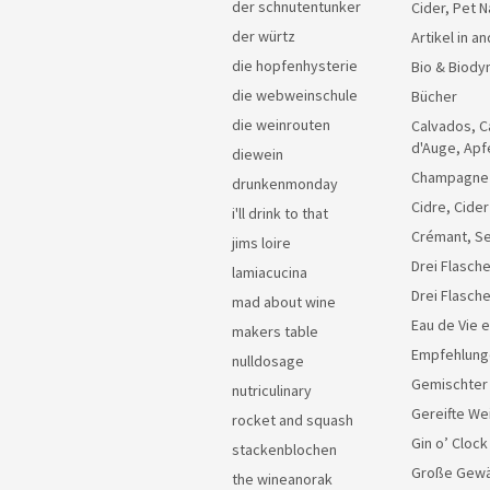
der schnutentunker
Cider, Pet N
der würtz
Artikel in 
die hopfenhysterie
Bio & Biody
die webweinschule
Bücher
die weinrouten
Calvados, C
d'Auge, Apf
diewein
Champagne
drunkenmonday
Cidre, Cider
i'll drink to that
Crémant, Se
jims loire
Drei Flasche
lamiacucina
Drei Flasch
mad about wine
Eau de Vie 
makers table
Empfehlung
nulldosage
Gemischter
nutriculinary
Gereifte We
rocket and squash
Gin o’ Clock
stackenblochen
Große Gew
the wineanorak