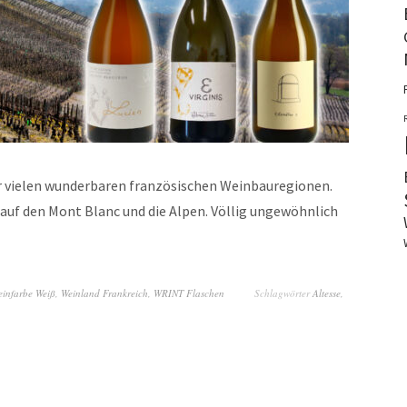
er vielen wunderbaren französischen Weinbauregionen.
 auf den Mont Blanc und die Alpen. Völlig ungewöhnlich
einfarbe Weiß
,
Weinland Frankreich
,
WRINT Flaschen
Schlagwörter
Altesse
,