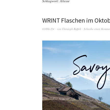
Schlagwort:
Altesse
WRINT Flaschen im Oktob
03/Okt./24
von
Christoph Raffelt
Schreibe einen Komme