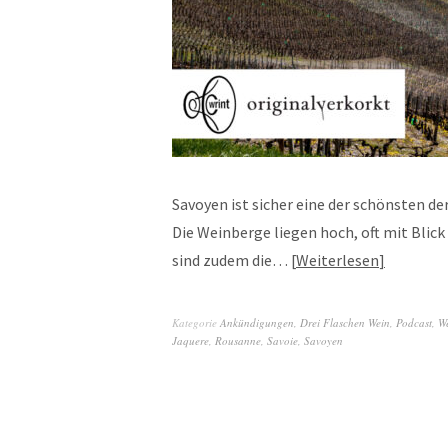
Savoyen ist sicher eine der schönsten d
Die Weinberge liegen hoch, oft mit Blick
sind zudem die…
Weiterlesen
Kategorie
Ankündigungen
,
Drei Flaschen Wein
,
Podcast
,
W
Jaquere
,
Rousanne
,
Savoie
,
Savoyen