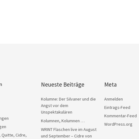
Neueste Beiträge
Meta
n
Kolumne: Der Silvaner und die
Anmelden
Angst vor dem
Eintrags-Feed
Unspektakulären
Kommentar-Feed
ngen
Kolumnen, Kolumnen …
WordPress.org
gen
WRINT Flaschen live im August
, Quitte, Cidre,
und September – Cidre von