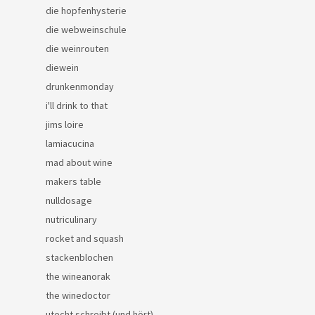
die hopfenhysterie
die webweinschule
die weinrouten
diewein
drunkenmonday
i'll drink to that
jims loire
lamiacucina
mad about wine
makers table
nulldosage
nutriculinary
rocket and squash
stackenblochen
the wineanorak
the winedoctor
utecht schreibt (und hört)