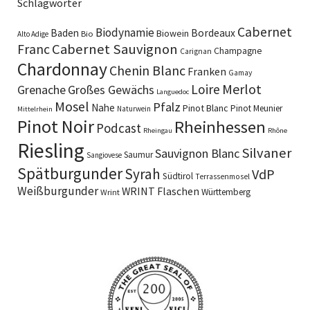
Schlagwörter
Cabernet
Biodynamie
Baden
Bordeaux
Biowein
Bio
Alto Adige
Cabernet Sauvignon
Franc
Champagne
Carignan
Chardonnay
Chenin Blanc
Franken
Gamay
Merlot
Loire
Grenache
Großes Gewächs
Languedoc
Mosel
Pfalz
Nahe
Pinot Blanc
Pinot Meunier
Naturwein
Mittelrhein
Pinot Noir
Rheinhessen
Podcast
Rheingau
Rhône
Riesling
Silvaner
Sauvignon Blanc
Saumur
Sangiovese
Spätburgunder
Syrah
VdP
Südtirol
Terrassenmosel
Weißburgunder
WRINT Flaschen
Württemberg
Wrint