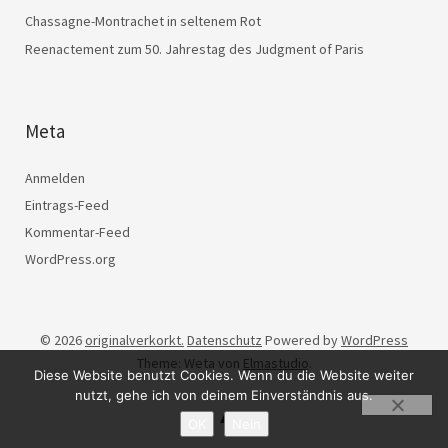
Chassagne-Montrachet in seltenem Rot
Reenactement zum 50. Jahrestag des Judgment of Paris
Meta
Anmelden
Eintrags-Feed
Kommentar-Feed
WordPress.org
© 2026
originalverkorkt.
Datenschutz
Powered by
WordPress
Theme: Weta von
Elmastudio
.
Diese Website benutzt Cookies. Wenn du die Website weiter
nutzt, gehe ich von deinem Einverständnis aus.
OK
Nein