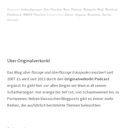
Kategorie
Ankündigungen
,
Drei Flaschen Wein
,
Podcast
,
Weinfarbe Weiß
,
Weinland
Frankreich
,
WRINT Flaschen
Schlagwörter
Altesse
,
Jaquere
,
Rousanne
,
Savoie
,
Savoyen
Über Originalverkorkt
Das Blog
über flüssige und überflüssige Eskapaden
existiert seit
2007. Es wird seit 2013 durch den
Originalverkorkt Podcast
ergänzt. Es geht hier vor allen Dingen um Wein in all seinen
Schattierungen. Von orange bis tief rot, von Schaumweinen bis zu
Portweinen. Neben klassischen Blogposts gibt es immer mehr
Reihen, die ausführlich bestimmte Themen beleuchten.