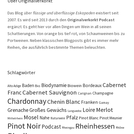
Über Originalverkorkt
Das Blog
über flüssige und überflüssige Eskapaden
existiert seit
2007. Es wird seit 2013 durch den
Originalverkorkt Podcast
ergänzt. Es geht hier vor allen Dingen um Wein in all seinen
Schattierungen. Von orange bis tief rot, von Schaumweinen bis zu
Portweinen. Neben klassischen Blogposts gibt es immer mehr
Reihen, die ausführlich bestimmte Themen beleuchten.
Schlagwörter
Cabernet
Biodynamie
Baden
Bordeaux
Biowein
Bio
Alto Adige
Cabernet Sauvignon
Franc
Champagne
Carignan
Chardonnay
Chenin Blanc
Franken
Gamay
Merlot
Loire
Grenache
Großes Gewächs
Languedoc
Mosel
Pfalz
Nahe
Pinot Blanc
Pinot Meunier
Naturwein
Mittelrhein
Pinot Noir
Rheinhessen
Podcast
Rheingau
Rhône