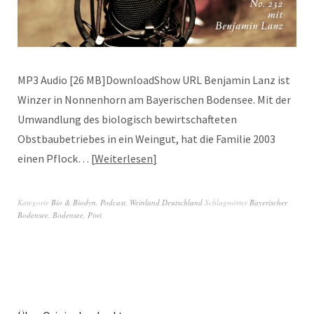
MP3 Audio [26 MB]DownloadShow URL Benjamin Lanz ist
Winzer in Nonnenhorn am Bayerischen Bodensee. Mit der
Umwandlung des biologisch bewirtschafteten
Obstbaubetriebes in ein Weingut, hat die Familie 2003
einen Pflock…
Weiterlesen
Kategorie
Bio & Biodyn
,
Podcast
,
Weinland Deutschland
Schlagwörter
Bayerischer
Bodensee
,
Bodensee
,
Piwi