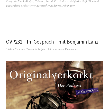
Kategorie
Bio & Biodyn
,
Crémant, Sekt & Co.
,
Podcast
,
Weinfarbe Weiß
,
Weinland
Deutschland
Schlagwörter
Bayerischer Bodensee
,
Johanniter
OVP232 – Im Gespräch – mit Benjamin Lanz
28/Jan./24
von
Christoph Raffelt
Schreibe einen Kommentar