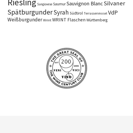
Riesling
Silvaner
Sauvignon Blanc
Saumur
Sangiovese
Spätburgunder
Syrah
VdP
Südtirol
Terrassenmosel
Weißburgunder
WRINT Flaschen
Württemberg
Wrint