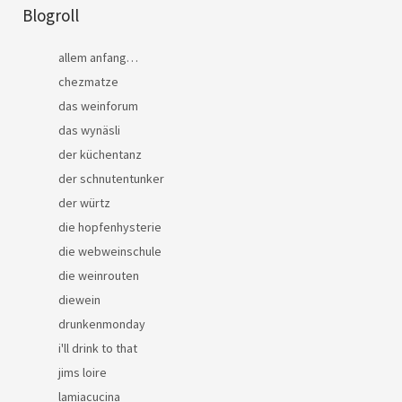
Blogroll
allem anfang…
chezmatze
das weinforum
das wynäsli
der küchentanz
der schnutentunker
der würtz
die hopfenhysterie
die webweinschule
die weinrouten
diewein
drunkenmonday
i'll drink to that
jims loire
lamiacucina