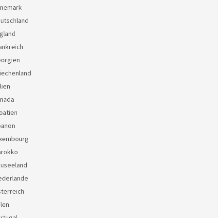
änemark
eutschland
gland
ankreich
eorgien
iechenland
lien
anada
oatien
banon
uxembourg
arokko
euseeland
ederlande
terreich
len
rtugal