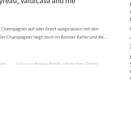
yreau, Valdicava and me
e Champagner auf oder feiert ausgelassen mit den
. Der Champagner liegt noch im Bonner Keller und die…
alien
Schlagwörter
Bordeaux
,
Brunello
,
Cabernet Franc
,
Cabernet