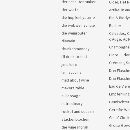
der schnutentunker
Cider, Pet N
der würtz
Artikel in 
die hopfenhysterie
Bio & Biody
die webweinschule
Bücher
die weinrouten
Calvados, C
d'Auge, Apf
diewein
Champagne
drunkenmonday
Cidre, Cider
i'll drink to that
Crémant, Se
jims loire
Drei Flasche
lamiacucina
Drei Flasch
mad about wine
Eau de Vie 
makers table
Empfehlung
nulldosage
Gemischter
nutriculinary
Gereifte We
rocket and squash
Gin o’ Clock
stackenblochen
Große Gew
the wineanorak