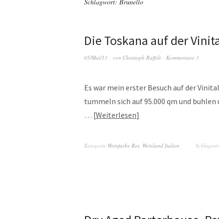
Schlagwort:
Brunello
Die Toskana auf der Vinita
05/Mai/13
von
Christoph Raffelt
Kommentare 3
Es war mein erster Besuch auf der Vinita
tummeln sich auf 95.000 qm und buhlen 
…
Weiterlesen
Kategorie
Weinfarbe Rot
,
Weinland Italien
Schlagwör