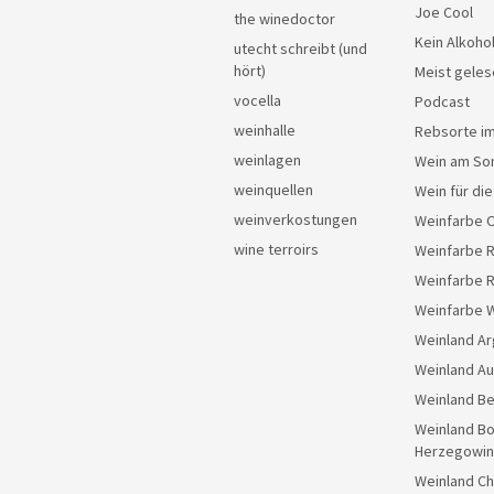
Joe Cool
the winedoctor
Kein Alkoho
utecht schreibt (und
hört)
Meist geles
vocella
Podcast
weinhalle
Rebsorte im
weinlagen
Wein am So
weinquellen
Wein für di
weinverkostungen
Weinfarbe 
wine terroirs
Weinfarbe 
Weinfarbe 
Weinfarbe 
Weinland Ar
Weinland Au
Weinland Be
Weinland Bo
Herzegowin
Weinland Ch