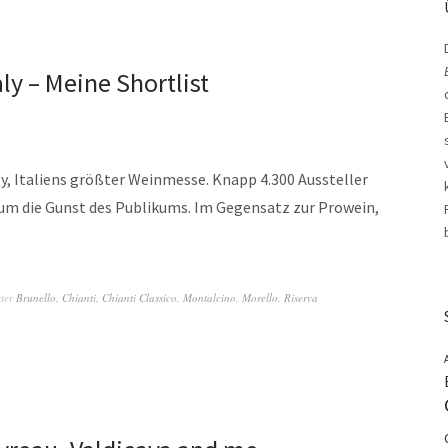
ly – Meine Shortlist
ly, Italiens größter Weinmesse. Knapp 4.300 Aussteller
um die Gunst des Publikums. Im Gegensatz zur Prowein,
ter
Brunello
,
Chianti
,
Chianti Classico
,
Montalcino
,
Morello
,
Riserva