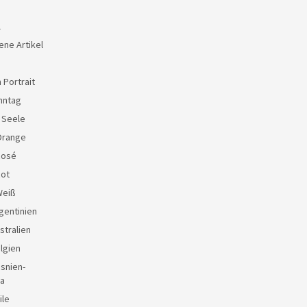
l
ene Artikel
 Portrait
nntag
e Seele
Orange
Rosé
Rot
Weiß
gentinien
stralien
lgien
snien-
a
ile