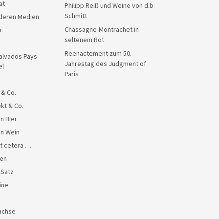
at
Philipp Reiß und Weine von d.b
Schmitt
anderen Medien
Chassagne-Montrachet in
n
seltenem Rot
Reenactement zum 50.
alvados Pays
Jahrestag des Judgment of
el
Paris
 & Co.
kt & Co.
n Bier
en Wein
et cetera …
en
 Satz
ine
ächse