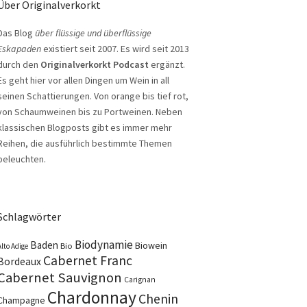
Über Originalverkorkt
Das Blog
über flüssige und überflüssige
Eskapaden
existiert seit 2007. Es wird seit 2013
durch den
Originalverkorkt Podcast
ergänzt.
Es geht hier vor allen Dingen um Wein in all
seinen Schattierungen. Von orange bis tief rot,
von Schaumweinen bis zu Portweinen. Neben
klassischen Blogposts gibt es immer mehr
Reihen, die ausführlich bestimmte Themen
beleuchten.
Schlagwörter
Biodynamie
Baden
Biowein
Bio
Alto Adige
Cabernet Franc
Bordeaux
Cabernet Sauvignon
Carignan
Chardonnay
Chenin
Champagne