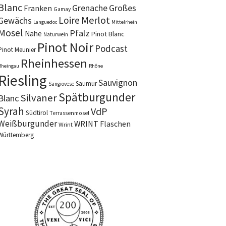
Blanc
Grenache
Großes
Franken
Gamay
Merlot
Loire
Gewächs
Languedoc
Mittelrhein
Mosel
Pfalz
Nahe
Pinot Blanc
Naturwein
Pinot Noir
Podcast
Pinot Meunier
Rheinhessen
Rheingau
Rhône
Riesling
Sauvignon
Saumur
Sangiovese
Spätburgunder
Silvaner
Blanc
Syrah
VdP
Südtirol
Terrassenmosel
Weißburgunder
WRINT Flaschen
Wrint
Württemberg