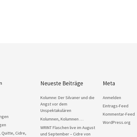
Neueste Beiträge
Meta
n
Kolumne: Der Silvaner und die
Anmelden
Angst vor dem
Eintrags-Feed
Unspektakulären
Kommentar-Feed
ngen
Kolumnen, Kolumnen …
WordPress.org
gen
WRINT Flaschen live im August
, Quitte, Cidre,
und September – Cidre von