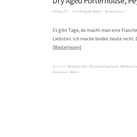
Dry Aged Porterhouse, Pe
03/Aug./12
von
Christoph Raffelt
Kommentare 1
Es gibt Tage, da macht man eine Flasch
Liebsten. Ich mache beides heute nicht
Weiterlesen
Kategorie
Weinfarbe Rot
,
Weinland Frankreich
,
Weinland It
Sauvignon
,
Merlot