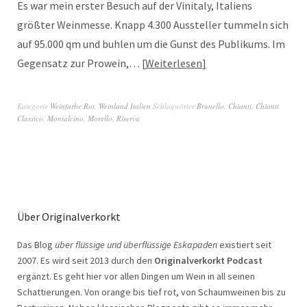
Es war mein erster Besuch auf der Vinitaly, Italiens
größter Weinmesse. Knapp 4.300 Aussteller tummeln sich
auf 95.000 qm und buhlen um die Gunst des Publikums. Im
Gegensatz zur Prowein,…
Weiterlesen
Kategorie
Weinfarbe Rot
,
Weinland Italien
Schlagwörter
Brunello
,
Chianti
,
Chianti
Classico
,
Montalcino
,
Morello
,
Riserva
Über Originalverkorkt
Das Blog
über flüssige und überflüssige Eskapaden
existiert seit
2007. Es wird seit 2013 durch den
Originalverkorkt Podcast
ergänzt. Es geht hier vor allen Dingen um Wein in all seinen
Schattierungen. Von orange bis tief rot, von Schaumweinen bis zu