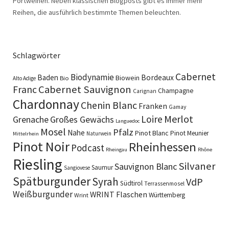
Portweinen. Neben klassischen Blogposts gibt es immer mehr
Reihen, die ausführlich bestimmte Themen beleuchten.
Schlagwörter
Cabernet
Biodynamie
Baden
Bordeaux
Biowein
Bio
Alto Adige
Cabernet Sauvignon
Franc
Champagne
Carignan
Chardonnay
Chenin Blanc
Franken
Gamay
Merlot
Loire
Grenache
Großes Gewächs
Languedoc
Mosel
Pfalz
Nahe
Pinot Blanc
Pinot Meunier
Naturwein
Mittelrhein
Pinot Noir
Rheinhessen
Podcast
Rheingau
Rhône
Riesling
Silvaner
Sauvignon Blanc
Saumur
Sangiovese
Spätburgunder
Syrah
VdP
Südtirol
Terrassenmosel
Weißburgunder
WRINT Flaschen
Württemberg
Wrint