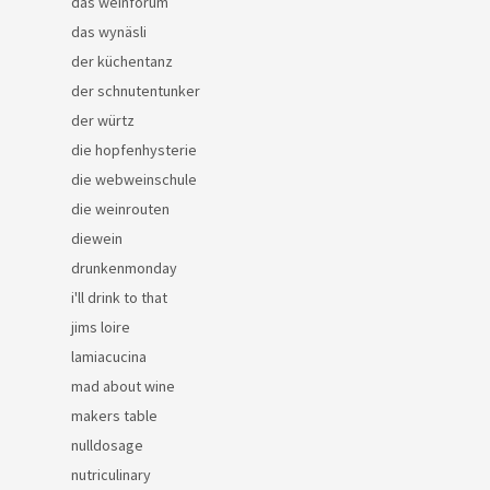
das weinforum
das wynäsli
der küchentanz
der schnutentunker
der würtz
die hopfenhysterie
die webweinschule
die weinrouten
diewein
drunkenmonday
i'll drink to that
jims loire
lamiacucina
mad about wine
makers table
nulldosage
nutriculinary