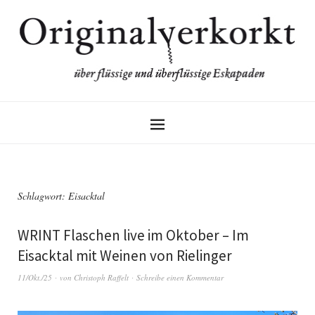
Schlagwort:
Eisacktal
WRINT Flaschen live im Oktober – Im
Eisacktal mit Weinen von Rielinger
11/Okt./25
von
Christoph Raffelt
Schreibe einen Kommentar