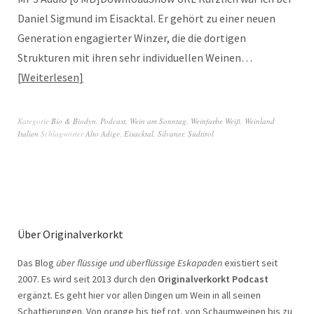
Daniel Sigmund im Eisacktal. Er gehört zu einer neuen
Generation engagierter Winzer, die die dortigen
Strukturen mit ihren sehr individuellen Weinen…
Weiterlesen
Kategorie
Bio & Biodyn
,
Podcast
,
Wein am Sonntag
,
Weinfarbe Weiß
,
Weinland
Italien
Schlagwörter
Alto Adige
,
Eisacktal
,
Silvaner
,
Südtirol
Über Originalverkorkt
Das Blog
über flüssige und überflüssige Eskapaden
existiert seit
2007. Es wird seit 2013 durch den
Originalverkorkt Podcast
ergänzt. Es geht hier vor allen Dingen um Wein in all seinen
Schattierungen. Von orange bis tief rot, von Schaumweinen bis zu