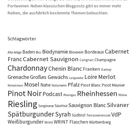
Portweinen. Neben klassischen Blogposts gibt es immer mehr
Reihen, die ausführlich bestimmte Themen beleuchten.
Schlagwörter
Cabernet
Biodynamie
Baden
Bordeaux
Biowein
Bio
Alto Adige
Cabernet Sauvignon
Franc
Champagne
Carignan
Chardonnay
Chenin Blanc
Franken
Gamay
Merlot
Loire
Grenache
Großes Gewächs
Languedoc
Mosel
Pfalz
Nahe
Pinot Blanc
Pinot Meunier
Naturwein
Mittelrhein
Pinot Noir
Rheinhessen
Podcast
Rheingau
Rhône
Riesling
Silvaner
Sauvignon Blanc
Saumur
Sangiovese
Spätburgunder
Syrah
VdP
Südtirol
Terrassenmosel
Weißburgunder
WRINT Flaschen
Württemberg
Wrint