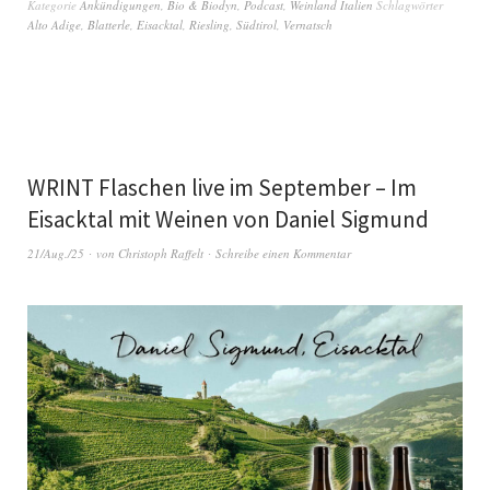
Kategorie
Ankündigungen
,
Bio & Biodyn
,
Podcast
,
Weinland Italien
Schlagwörter
Alto Adige
,
Blatterle
,
Eisacktal
,
Riesling
,
Südtirol
,
Vernatsch
WRINT Flaschen live im September – Im
Eisacktal mit Weinen von Daniel Sigmund
21/Aug./25
von
Christoph Raffelt
Schreibe einen Kommentar