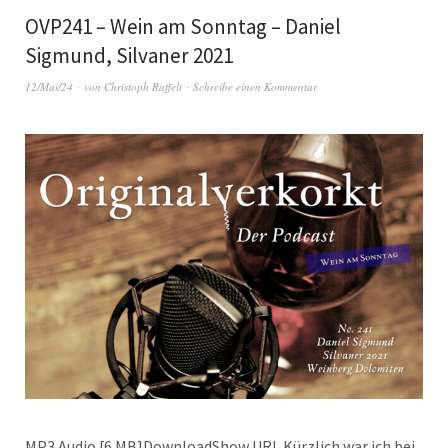
OVP241 – Wein am Sonntag – Daniel
Sigmund, Silvaner 2021
12/Mai/24
von
Christoph Raffelt
Schreibe einen Kommentar
MP3 Audio [6 MB]DownloadShow URL Kürzlich war ich bei