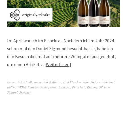
Im April war ich im Eisacktal. Nachdem ich im Jahr 2024
schon mal den Daniel Sigmund besucht hatte, habe ich
den Besuch diesmal auf mehrere Weingüter ausgedehnt,
um einen Artikel…
Weiterlesen
Kategorie
Ankündigungen
,
Bio & Biodyn
,
Drei Flaschen Wein
,
Podcast
,
Weinland
Italien
,
WRINT Flaschen
Schlagwörter
Eisacktal
,
Pinot Noir
,
Riesling
,
Silvaner
,
Südtirol
,
Sylvaner