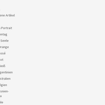
l
ene Artikel
 Portrait
nntag
e Seele
Orange
Rosé
Rot
Weiß
gentinien
stralien
lgien
snien-
a
ile