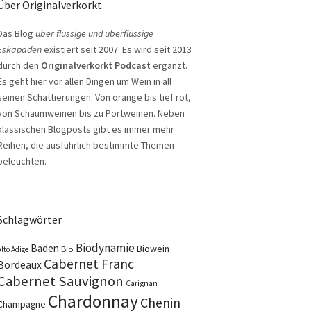
Über Originalverkorkt
Das Blog
über flüssige und überflüssige
Eskapaden
existiert seit 2007. Es wird seit 2013
durch den
Originalverkorkt Podcast
ergänzt.
Es geht hier vor allen Dingen um Wein in all
seinen Schattierungen. Von orange bis tief rot,
von Schaumweinen bis zu Portweinen. Neben
klassischen Blogposts gibt es immer mehr
Reihen, die ausführlich bestimmte Themen
beleuchten.
Schlagwörter
Biodynamie
Baden
Biowein
Bio
Alto Adige
Cabernet Franc
Bordeaux
Cabernet Sauvignon
Carignan
Chardonnay
Chenin
Champagne