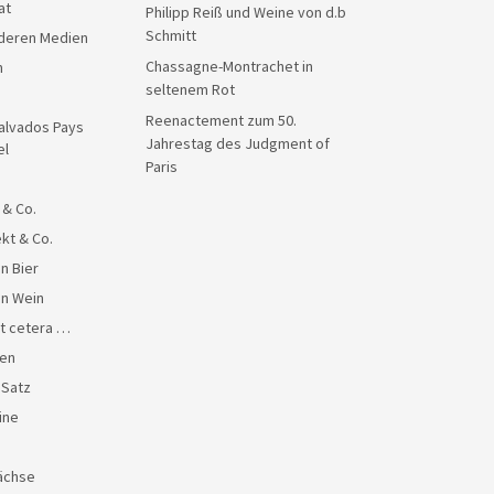
at
Philipp Reiß und Weine von d.b
Schmitt
anderen Medien
Chassagne-Montrachet in
n
seltenem Rot
Reenactement zum 50.
alvados Pays
Jahrestag des Judgment of
el
Paris
 & Co.
kt & Co.
n Bier
en Wein
et cetera …
en
 Satz
ine
ächse