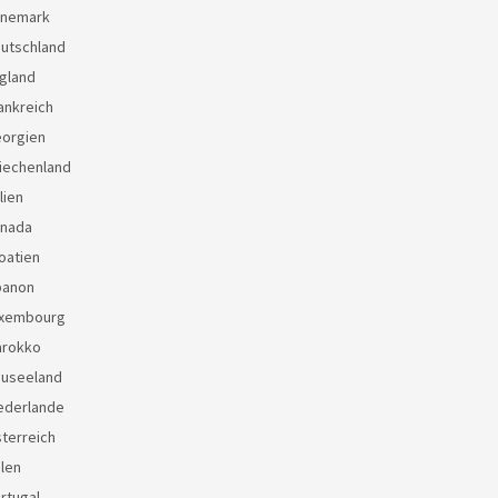
änemark
eutschland
gland
ankreich
eorgien
iechenland
lien
anada
oatien
banon
uxembourg
arokko
euseeland
ederlande
terreich
len
rtugal