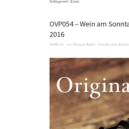
Schlagwort:
Eisen
OVP054 – Wein am Sonntag
2016
28/Okt./18
von
Christoph Raffelt
Schreibe einen Komme