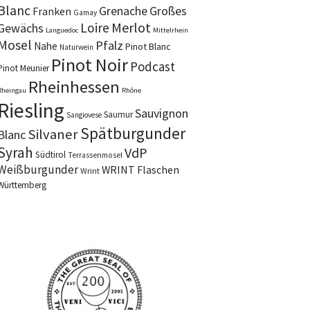
Blanc
Grenache
Großes
Franken
Gamay
Merlot
Loire
Gewächs
Languedoc
Mittelrhein
Mosel
Pfalz
Nahe
Pinot Blanc
Naturwein
Pinot Noir
Podcast
Pinot Meunier
Rheinhessen
Rheingau
Rhône
Riesling
Sauvignon
Saumur
Sangiovese
Spätburgunder
Silvaner
Blanc
Syrah
VdP
Südtirol
Terrassenmosel
Weißburgunder
WRINT Flaschen
Wrint
Württemberg