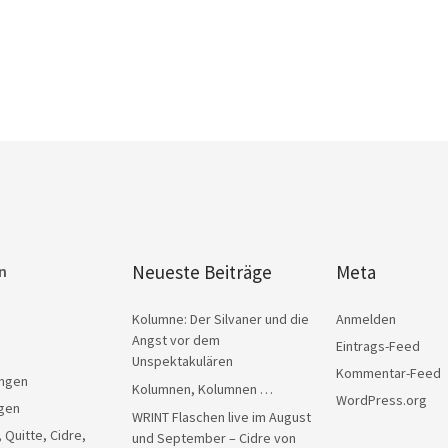
Neueste Beiträge
Meta
n
Kolumne: Der Silvaner und die
Anmelden
Angst vor dem
Eintrags-Feed
Unspektakulären
Kommentar-Feed
ngen
Kolumnen, Kolumnen …
WordPress.org
gen
WRINT Flaschen live im August
, Quitte, Cidre,
und September – Cidre von