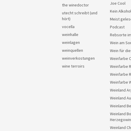
Joe Cool
the winedoctor
Kein Alkoho
utecht schreibt (und
hört)
Meist geles
vocella
Podcast
weinhalle
Rebsorte im
weinlagen
Wein am So
weinquellen
Wein für di
weinverkostungen
Weinfarbe 
wine terroirs
Weinfarbe 
Weinfarbe 
Weinfarbe 
Weinland Ar
Weinland Au
Weinland Be
Weinland Bo
Herzegowin
Weinland Ch