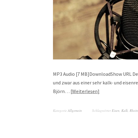
MP3 Audio [7 MB]DownloadShow URL Der
und zwar aus einer sehr kalk- und eisen
Björn…
Weiterlesen
Kategorie
Allgemein
Schlagwörter
Eisen
,
Kalk
,
Rhein