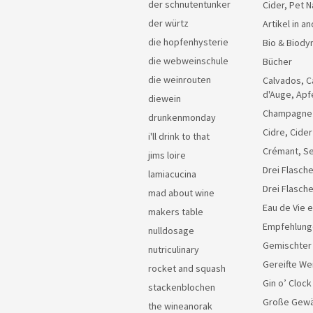
der schnutentunker
Cider, Pet N
der würtz
Artikel in 
die hopfenhysterie
Bio & Biody
die webweinschule
Bücher
die weinrouten
Calvados, C
d'Auge, Apf
diewein
Champagne
drunkenmonday
Cidre, Cider
i'll drink to that
Crémant, Se
jims loire
Drei Flasche
lamiacucina
Drei Flasch
mad about wine
Eau de Vie 
makers table
Empfehlung
nulldosage
Gemischter
nutriculinary
Gereifte We
rocket and squash
Gin o’ Clock
stackenblochen
Große Gew
the wineanorak