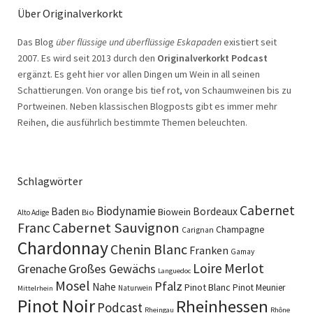
Über Originalverkorkt
Das Blog
über flüssige und überflüssige Eskapaden
existiert seit
2007. Es wird seit 2013 durch den
Originalverkorkt Podcast
ergänzt. Es geht hier vor allen Dingen um Wein in all seinen
Schattierungen. Von orange bis tief rot, von Schaumweinen bis zu
Portweinen. Neben klassischen Blogposts gibt es immer mehr
Reihen, die ausführlich bestimmte Themen beleuchten.
Schlagwörter
Cabernet
Biodynamie
Baden
Bordeaux
Biowein
Bio
Alto Adige
Cabernet Sauvignon
Franc
Champagne
Carignan
Chardonnay
Chenin Blanc
Franken
Gamay
Merlot
Loire
Grenache
Großes Gewächs
Languedoc
Mosel
Pfalz
Nahe
Pinot Blanc
Pinot Meunier
Naturwein
Mittelrhein
Pinot Noir
Rheinhessen
Podcast
Rheingau
Rhône