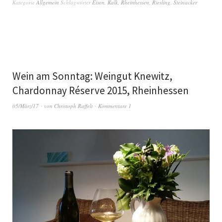
Kategorie
Allgemein
Schlagwörter
Eisen
,
Kalk
,
Rheinhessen
,
Riesling
,
Steinacker
Wein am Sonntag: Weingut Knewitz,
Chardonnay Réserve 2015, Rheinhessen
05/März/17
von
Christoph Raffelt
Kommentare 1