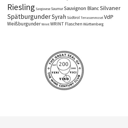
Riesling
Silvaner
Sauvignon Blanc
Saumur
Sangiovese
Spätburgunder
Syrah
VdP
Südtirol
Terrassenmosel
Weißburgunder
WRINT Flaschen
Württemberg
Wrint