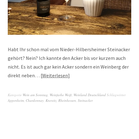
Habt Ihr schon mal vom Nieder-Hilbersheimer Steinacker
gehört? Nein? Ich kannte den Acker bis vor kurzem auch
nicht. Es ist auch gar kein Acker sondern ein Weinberg der
direkt neben…
Weiterlesen
Kategorie
Wein am Sonntag
,
Weinfarbe Weiß
,
Weinland Deutschland
Schlagwörter
Appenheim
,
Chardonnay
,
Knewitz
,
Rheinhessen
,
Steinacker