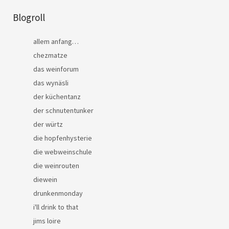
Blogroll
allem anfang…
chezmatze
das weinforum
das wynäsli
der küchentanz
der schnutentunker
der würtz
die hopfenhysterie
die webweinschule
die weinrouten
diewein
drunkenmonday
i'll drink to that
jims loire