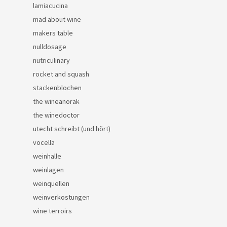
lamiacucina
mad about wine
makers table
nulldosage
nutriculinary
rocket and squash
stackenblochen
the wineanorak
the winedoctor
utecht schreibt (und hört)
vocella
weinhalle
weinlagen
weinquellen
weinverkostungen
wine terroirs