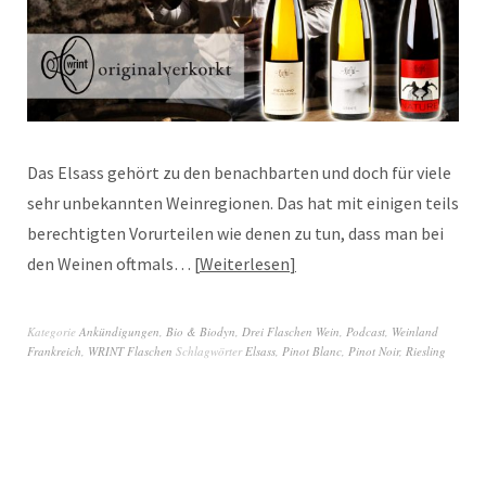
Das Elsass gehört zu den benachbarten und doch für viele
sehr unbekannten Weinregionen. Das hat mit einigen teils
berechtigten Vorurteilen wie denen zu tun, dass man bei
den Weinen oftmals…
Weiterlesen
Kategorie
Ankündigungen
,
Bio & Biodyn
,
Drei Flaschen Wein
,
Podcast
,
Weinland
Frankreich
,
WRINT Flaschen
Schlagwörter
Elsass
,
Pinot Blanc
,
Pinot Noir
,
Riesling