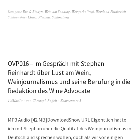
Kategorie
Bio & Biodyn
,
Wein am Sonntag
,
Weinfarbe Weiß
,
Weinland Frankreich
Schlagwörter
Elsass
,
Riesling
,
Schlossberg
OVP016 – im Gespräch mit Stephan
Reinhardt über Lust am Wein,
Weinjournalismus und seine Berufung in die
Redaktion des Wine Advocate
19/Mai/14
von
Christoph Raffelt
Kommentare 5
MP3 Audio [42 MB]DownloadShow URL Eigentlich hatte
ich mit Stephan über die Qualität des Weinjournalismus in
Deutschland sprechen wollen, doch als wir vor einigen