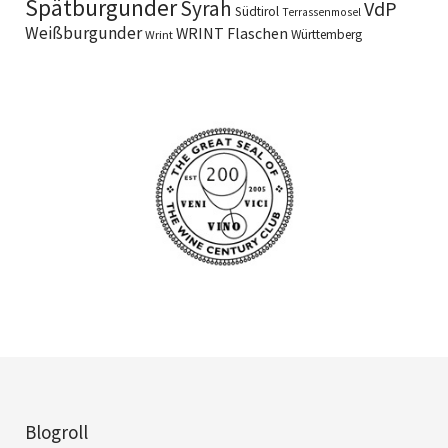
Spätburgunder
Syrah
VdP
Südtirol
Terrassenmosel
Weißburgunder
WRINT Flaschen
Württemberg
Wrint
Blogroll