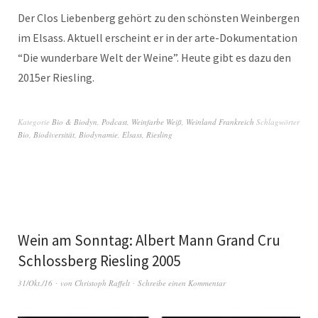
Der Clos Liebenberg gehört zu den schönsten Weinbergen
im Elsass. Aktuell erscheint er in der arte-Dokumentation
“Die wunderbare Welt der Weine”. Heute gibt es dazu den
2015er Riesling.
Kategorie
Bio & Biodyn
,
Podcast
,
Weinfarbe Weiß
,
Weinland Frankreich
Schlagwörter
Bio
,
Biodiversität
,
Biodynamie
,
Elsass
,
Riesling
Wein am Sonntag: Albert Mann Grand Cru
Schlossberg Riesling 2005
31/Okt./16
von
Christoph Raffelt
Schreibe einen Kommentar