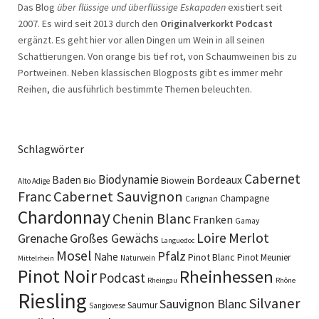
Das Blog
über flüssige und überflüssige Eskapaden
existiert seit
2007. Es wird seit 2013 durch den
Originalverkorkt Podcast
ergänzt. Es geht hier vor allen Dingen um Wein in all seinen
Schattierungen. Von orange bis tief rot, von Schaumweinen bis zu
Portweinen. Neben klassischen Blogposts gibt es immer mehr
Reihen, die ausführlich bestimmte Themen beleuchten.
Schlagwörter
Cabernet
Biodynamie
Baden
Bordeaux
Biowein
Bio
Alto Adige
Cabernet Sauvignon
Franc
Champagne
Carignan
Chardonnay
Chenin Blanc
Franken
Gamay
Merlot
Loire
Grenache
Großes Gewächs
Languedoc
Mosel
Pfalz
Nahe
Pinot Blanc
Pinot Meunier
Naturwein
Mittelrhein
Pinot Noir
Rheinhessen
Podcast
Rheingau
Rhône
Riesling
Silvaner
Sauvignon Blanc
Saumur
Sangiovese