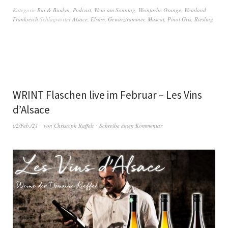
Kategorie
Bio & Biodyn
,
Podcast
,
Wein am Sonntag
,
Weinfarbe Orange
,
Weinland
Frankreich
Schlagwörter
Alsace
,
Elsass
,
Gewürztraminer
,
Muscat
,
Pinot Gris
,
Riesling
WRINT Flaschen live im Februar – Les Vins
d’Alsace
02/Feb./21
von
Christoph Raffelt
Schreibe einen Kommentar