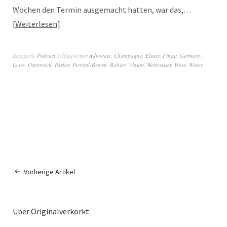
Wochen den Termin ausgemacht hatten, war das,…
Weiterlesen
Kategorie
Podcast
Schlagwörter
Advocate
,
Champagne
,
Elsass
,
Finest
,
Germany
,
Loire
,
Österreich
,
Parker
,
Perrotti-Brown
,
Robert
,
Vinum
,
Weinwisser
,
Wine
,
Wines
Vorherige Artikel
Über Originalverkorkt