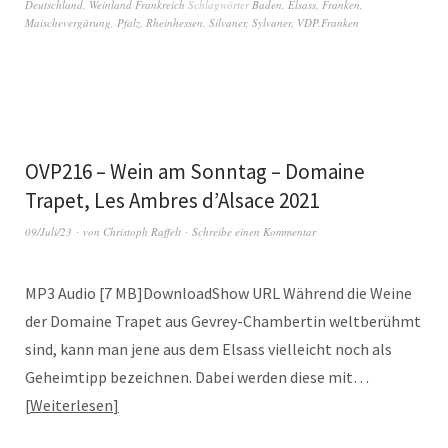
Deutschland
,
Weinland Frankreich
Schlagwörter
Baden
,
Elsass
,
Franken
,
Maischevergärung
,
Pfalz
,
Rheinhessen
,
Silvaner
,
Sylvaner
,
VDP.Franken
OVP216 – Wein am Sonntag – Domaine
Trapet, Les Ambres d’Alsace 2021
09/Juli/23
von
Christoph Raffelt
Schreibe einen Kommentar
MP3 Audio [7 MB]DownloadShow URL Während die Weine
der Domaine Trapet aus Gevrey-Chambertin weltberühmt
sind, kann man jene aus dem Elsass vielleicht noch als
Geheimtipp bezeichnen. Dabei werden diese mit…
Weiterlesen