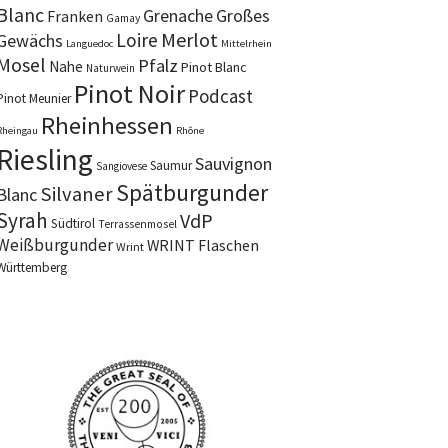
Blanc
Grenache
Großes
Franken
Gamay
Merlot
Loire
Gewächs
Languedoc
Mittelrhein
Mosel
Pfalz
Nahe
Pinot Blanc
Naturwein
Pinot Noir
Podcast
Pinot Meunier
Rheinhessen
Rheingau
Rhône
Riesling
Sauvignon
Saumur
Sangiovese
Spätburgunder
Silvaner
Blanc
Syrah
VdP
Südtirol
Terrassenmosel
Weißburgunder
WRINT Flaschen
Wrint
Württemberg