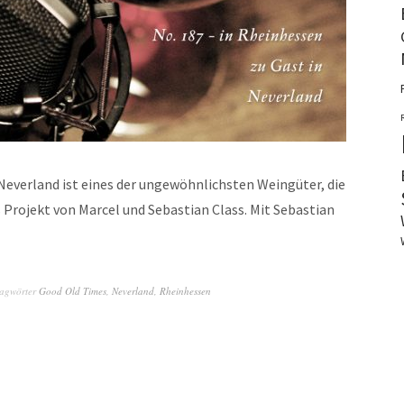
erland ist eines der ungewöhnlichsten Weingüter, die
s Projekt von Marcel und Sebastian Class. Mit Sebastian
lagwörter
Good Old Times
,
Neverland
,
Rheinhessen