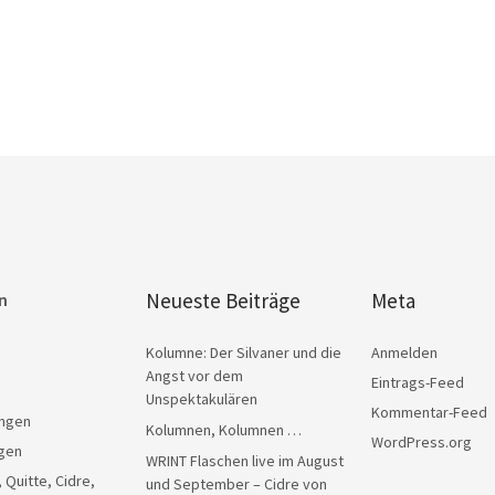
Neueste Beiträge
Meta
n
Kolumne: Der Silvaner und die
Anmelden
Angst vor dem
Eintrags-Feed
Unspektakulären
Kommentar-Feed
ngen
Kolumnen, Kolumnen …
WordPress.org
gen
WRINT Flaschen live im August
, Quitte, Cidre,
und September – Cidre von