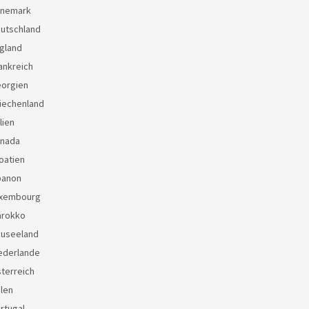
änemark
eutschland
gland
ankreich
eorgien
iechenland
lien
anada
oatien
banon
uxembourg
arokko
euseeland
ederlande
terreich
len
rtugal