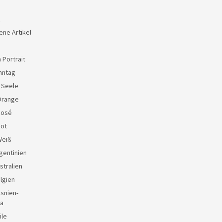
l
ene Artikel
 Portrait
nntag
e Seele
Orange
Rosé
Rot
Weiß
gentinien
stralien
lgien
snien-
a
ile