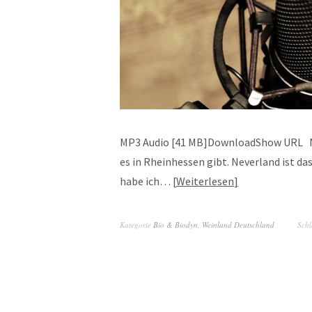
MP3 Audio [41 MB]DownloadShow URL Nev
es in Rheinhessen gibt. Neverland ist da
habe ich…
Weiterlesen
Kategorie
Bio & Biodyn
,
Weinland Deutschland
Sch