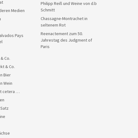
at
Philipp Reiß und Weine von d.b
Schmitt
anderen Medien
Chassagne-Montrachet in
n
seltenem Rot
Reenactement zum 50.
alvados Pays
Jahrestag des Judgment of
el
Paris
 & Co.
kt & Co.
n Bier
en Wein
et cetera …
en
 Satz
ine
ächse