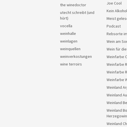
Joe Cool
the winedoctor
Kein Alkoho
utecht schreibt (und
hört)
Meist geles
vocella
Podcast
weinhalle
Rebsorte im
weinlagen
Wein am So
weinquellen
Wein für di
weinverkostungen
Weinfarbe 
wine terroirs
Weinfarbe 
Weinfarbe 
Weinfarbe 
Weinland Ar
Weinland Au
Weinland Be
Weinland Bo
Herzegowin
Weinland Ch