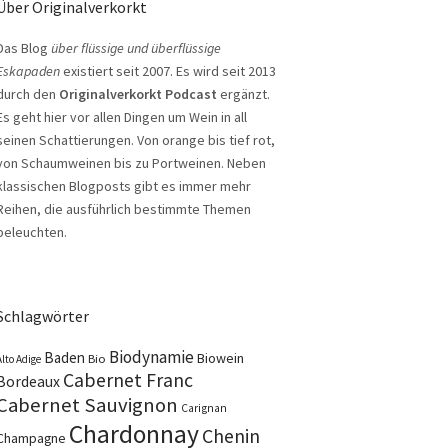
Über Originalverkorkt
Das Blog
über flüssige und überflüssige
Eskapaden
existiert seit 2007. Es wird seit 2013
durch den
Originalverkorkt Podcast
ergänzt.
Es geht hier vor allen Dingen um Wein in all
seinen Schattierungen. Von orange bis tief rot,
von Schaumweinen bis zu Portweinen. Neben
klassischen Blogposts gibt es immer mehr
Reihen, die ausführlich bestimmte Themen
beleuchten.
Schlagwörter
Biodynamie
Baden
Biowein
Bio
Alto Adige
Cabernet Franc
Bordeaux
Cabernet Sauvignon
Carignan
Chardonnay
Chenin
Champagne