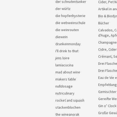
der schnutentunker
Cider, Pet N
der würtz
Artikel in 
die hopfenhysterie
Bio & Biody
die webweinschule
Bücher
die weinrouten
Calvados, C
d'Auge, Apf
diewein
Champagne
drunkenmonday
Cidre, Cider
i'll drink to that
Crémant, Se
jims loire
Drei Flasche
lamiacucina
Drei Flasch
mad about wine
Eau de Vie 
makers table
Empfehlung
nulldosage
Gemischter
nutriculinary
Gereifte We
rocket and squash
Gin o’ Clock
stackenblochen
Große Gew
the wineanorak