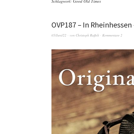
Schlagwort:
Good Old Times
OVP187 – In Rheinhessen 
05/Juni/22
von
Christoph Raffelt
Kommentare 2