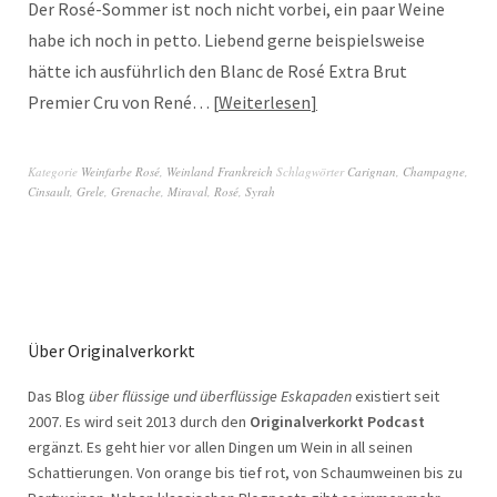
Der Rosé-Sommer ist noch nicht vorbei, ein paar Weine
habe ich noch in petto. Liebend gerne beispielsweise
hätte ich ausführlich den Blanc de Rosé Extra Brut
Premier Cru von René…
Weiterlesen
Kategorie
Weinfarbe Rosé
,
Weinland Frankreich
Schlagwörter
Carignan
,
Champagne
,
Cinsault
,
Grele
,
Grenache
,
Miraval
,
Rosé
,
Syrah
Über Originalverkorkt
Das Blog
über flüssige und überflüssige Eskapaden
existiert seit
2007. Es wird seit 2013 durch den
Originalverkorkt Podcast
ergänzt. Es geht hier vor allen Dingen um Wein in all seinen
Schattierungen. Von orange bis tief rot, von Schaumweinen bis zu