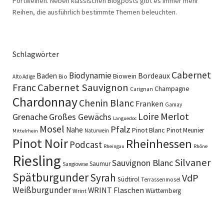
Portweinen. Neben klassischen Blogposts gibt es immer mehr
Reihen, die ausführlich bestimmte Themen beleuchten.
Schlagwörter
Cabernet
Biodynamie
Baden
Bordeaux
Biowein
Bio
Alto Adige
Cabernet Sauvignon
Franc
Champagne
Carignan
Chardonnay
Chenin Blanc
Franken
Gamay
Merlot
Loire
Grenache
Großes Gewächs
Languedoc
Mosel
Pfalz
Nahe
Pinot Blanc
Pinot Meunier
Naturwein
Mittelrhein
Pinot Noir
Rheinhessen
Podcast
Rheingau
Rhône
Riesling
Silvaner
Sauvignon Blanc
Saumur
Sangiovese
Spätburgunder
Syrah
VdP
Südtirol
Terrassenmosel
Weißburgunder
WRINT Flaschen
Württemberg
Wrint