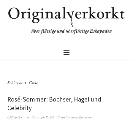
Schlagwort:
Grele
Rosé-Sommer: Böchser, Hagel und
Celebrity
03/Sep./14
von
Christoph Raffelt
Schreibe einen Kommentar