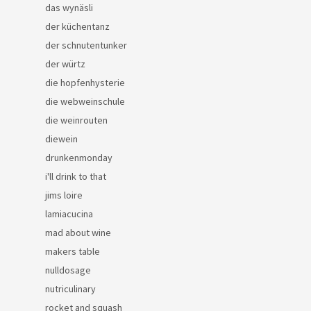
das wynäsli
der küchentanz
der schnutentunker
der würtz
die hopfenhysterie
die webweinschule
die weinrouten
diewein
drunkenmonday
i'll drink to that
jims loire
lamiacucina
mad about wine
makers table
nulldosage
nutriculinary
rocket and squash