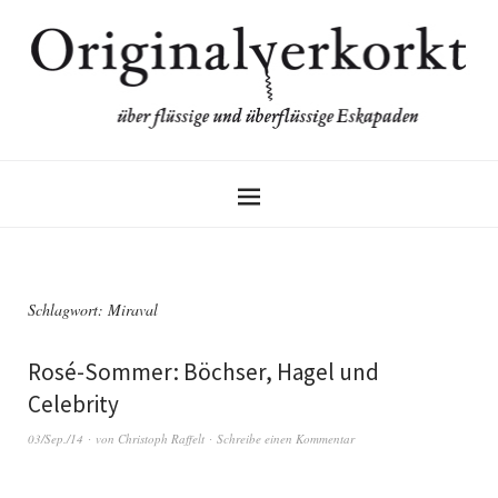
Schlagwort:
Miraval
Rosé-Sommer: Böchser, Hagel und
Celebrity
03/Sep./14
von
Christoph Raffelt
Schreibe einen Kommentar