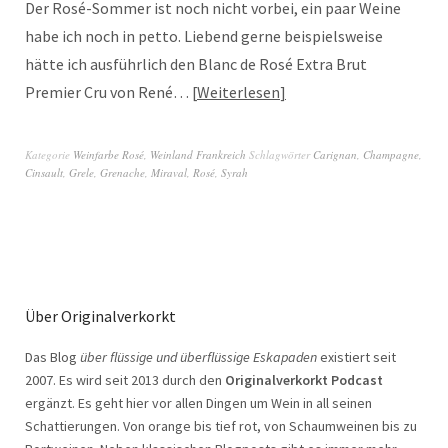
Der Rosé-Sommer ist noch nicht vorbei, ein paar Weine
habe ich noch in petto. Liebend gerne beispielsweise
hätte ich ausführlich den Blanc de Rosé Extra Brut
Premier Cru von René…
Weiterlesen
Kategorie
Weinfarbe Rosé
,
Weinland Frankreich
Schlagwörter
Carignan
,
Champagne
,
Cinsault
,
Grele
,
Grenache
,
Miraval
,
Rosé
,
Syrah
Über Originalverkorkt
Das Blog
über flüssige und überflüssige Eskapaden
existiert seit
2007. Es wird seit 2013 durch den
Originalverkorkt Podcast
ergänzt. Es geht hier vor allen Dingen um Wein in all seinen
Schattierungen. Von orange bis tief rot, von Schaumweinen bis zu