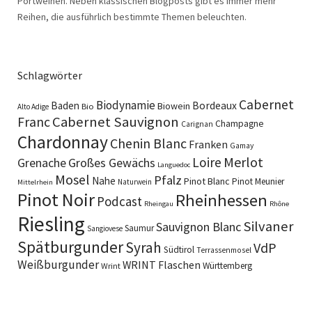
Portweinen. Neben klassischen Blogposts gibt es immer mehr
Reihen, die ausführlich bestimmte Themen beleuchten.
Schlagwörter
Cabernet
Biodynamie
Baden
Bordeaux
Biowein
Bio
Alto Adige
Cabernet Sauvignon
Franc
Champagne
Carignan
Chardonnay
Chenin Blanc
Franken
Gamay
Merlot
Loire
Grenache
Großes Gewächs
Languedoc
Mosel
Pfalz
Nahe
Pinot Blanc
Pinot Meunier
Naturwein
Mittelrhein
Pinot Noir
Rheinhessen
Podcast
Rheingau
Rhône
Riesling
Silvaner
Sauvignon Blanc
Saumur
Sangiovese
Spätburgunder
Syrah
VdP
Südtirol
Terrassenmosel
Weißburgunder
WRINT Flaschen
Württemberg
Wrint