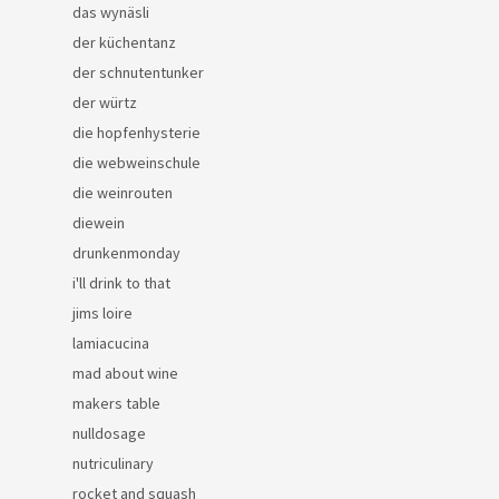
das wynäsli
der küchentanz
der schnutentunker
der würtz
die hopfenhysterie
die webweinschule
die weinrouten
diewein
drunkenmonday
i'll drink to that
jims loire
lamiacucina
mad about wine
makers table
nulldosage
nutriculinary
rocket and squash