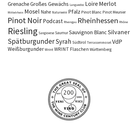
Merlot
Loire
Grenache
Großes Gewächs
Languedoc
Mosel
Pfalz
Nahe
Pinot Blanc
Pinot Meunier
Naturwein
Mittelrhein
Pinot Noir
Rheinhessen
Podcast
Rheingau
Rhône
Riesling
Silvaner
Sauvignon Blanc
Saumur
Sangiovese
Spätburgunder
Syrah
VdP
Südtirol
Terrassenmosel
Weißburgunder
WRINT Flaschen
Württemberg
Wrint