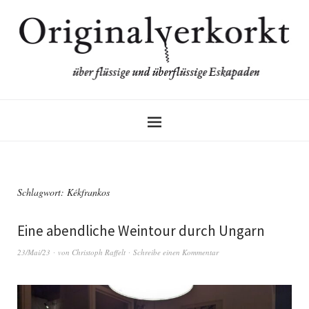
Schlagwort:
Kékfrankos
Eine abendliche Weintour durch Ungarn
23/Mai/23
von
Christoph Raffelt
Schreibe einen Kommentar