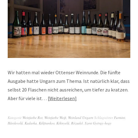
Wir hatten mal wieder Ottenser Weinrunde. Die fünfte
Ausgabe hatte Ungarn zum Thema. Ist natürlich klar, dass
selbst 20 Flaschen nicht ausreichen, um tiefer zu kratzen.
Aber für viele ist…
Weiterlesen
Kategorie
Weinfarbe Rot
,
Weinfarbe Weiß
,
Weinland Ungarn
Schlagwörter
Furmint
,
Hárslevelű
,
Kadarka
,
Kékfrankos
,
Kéknyelű
,
Rózsakő
,
Szent György-hegy