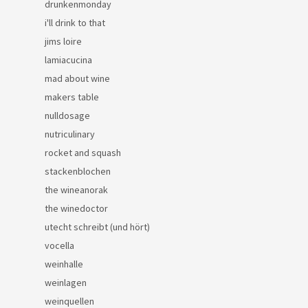
drunkenmonday
i'll drink to that
jims loire
lamiacucina
mad about wine
makers table
nulldosage
nutriculinary
rocket and squash
stackenblochen
the wineanorak
the winedoctor
utecht schreibt (und hört)
vocella
weinhalle
weinlagen
weinquellen