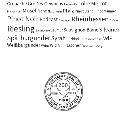
Merlot
Loire
Grenache
Großes Gewächs
Languedoc
Mosel
Pfalz
Nahe
Pinot Blanc
Pinot Meunier
Naturwein
Mittelrhein
Pinot Noir
Rheinhessen
Podcast
Rheingau
Rhône
Riesling
Silvaner
Sauvignon Blanc
Saumur
Sangiovese
Spätburgunder
Syrah
VdP
Südtirol
Terrassenmosel
Weißburgunder
WRINT Flaschen
Württemberg
Wrint