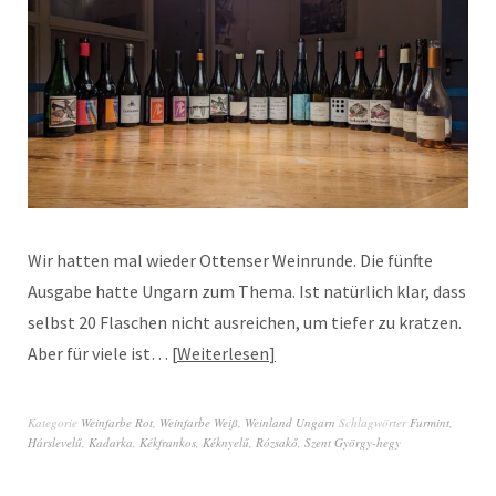
Wir hatten mal wieder Ottenser Weinrunde. Die fünfte
Ausgabe hatte Ungarn zum Thema. Ist natürlich klar, dass
selbst 20 Flaschen nicht ausreichen, um tiefer zu kratzen.
Aber für viele ist…
Weiterlesen
Kategorie
Weinfarbe Rot
,
Weinfarbe Weiß
,
Weinland Ungarn
Schlagwörter
Furmint
,
Hárslevelű
,
Kadarka
,
Kékfrankos
,
Kéknyelű
,
Rózsakő
,
Szent György-hegy