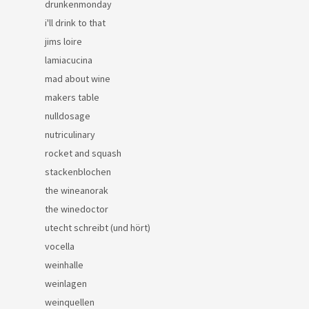
drunkenmonday
i'll drink to that
jims loire
lamiacucina
mad about wine
makers table
nulldosage
nutriculinary
rocket and squash
stackenblochen
the wineanorak
the winedoctor
utecht schreibt (und hört)
vocella
weinhalle
weinlagen
weinquellen