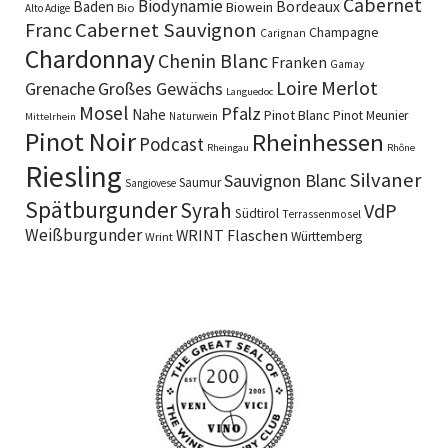
Cabernet
Biodynamie
Baden
Bordeaux
Biowein
Bio
Alto Adige
Cabernet Sauvignon
Franc
Champagne
Carignan
Chardonnay
Chenin Blanc
Franken
Gamay
Merlot
Loire
Grenache
Großes Gewächs
Languedoc
Mosel
Pfalz
Nahe
Pinot Blanc
Pinot Meunier
Naturwein
Mittelrhein
Pinot Noir
Rheinhessen
Podcast
Rheingau
Rhône
Riesling
Silvaner
Sauvignon Blanc
Saumur
Sangiovese
Spätburgunder
Syrah
VdP
Südtirol
Terrassenmosel
Weißburgunder
WRINT Flaschen
Württemberg
Wrint