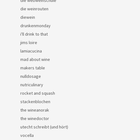
die webweinschule
die weinrouten
diewein
drunkenmonday
i'll drink to that
jims loire
lamiacucina
mad about wine
makers table
nulldosage
nutriculinary
rocket and squash
stackenblochen
the wineanorak
the winedoctor
utecht schreibt (und hört)
vocella