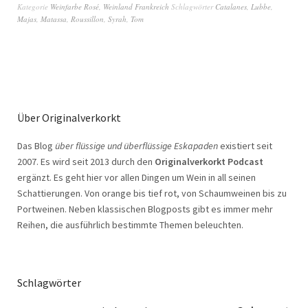
Kategorie
Weinfarbe Rosé
,
Weinland Frankreich
Schlagwörter
Catalanes
,
Lubbe
,
Majas
,
Matassa
,
Roussillon
,
Syrah
,
Tom
Über Originalverkorkt
Das Blog
über flüssige und überflüssige Eskapaden
existiert seit
2007. Es wird seit 2013 durch den
Originalverkorkt Podcast
ergänzt. Es geht hier vor allen Dingen um Wein in all seinen
Schattierungen. Von orange bis tief rot, von Schaumweinen bis zu
Portweinen. Neben klassischen Blogposts gibt es immer mehr
Reihen, die ausführlich bestimmte Themen beleuchten.
Schlagwörter