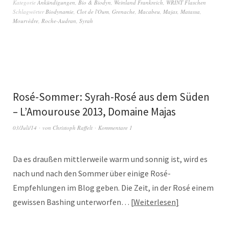
Kategorie
Ankündigungen
,
Bio & Biodyn
,
Weinland Frankreich
,
WRINT Flaschen
Schlagwörter
Biodynamie
,
Clot de l'Oum
,
Grenache
,
Macabeu
,
Majas
,
Matassa
,
Mourvèdre
,
Roche-Audran
,
Syrah
Rosé-Sommer: Syrah-Rosé aus dem Süden
– L’Amourouse 2013, Domaine Majas
03/Juli/14
von
Christoph Raffelt
Kommentare 1
Da es draußen mittlerweile warm und sonnig ist, wird es
nach und nach den Sommer über einige Rosé-
Empfehlungen im Blog geben. Die Zeit, in der Rosé einem
gewissen Bashing unterworfen…
Weiterlesen