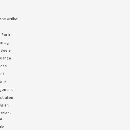
l
ene Artikel
 Portrait
nntag
e Seele
Orange
Rosé
Rot
Weiß
gentinien
stralien
lgien
snien-
a
ile