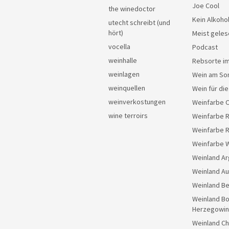
Joe Cool
the winedoctor
Kein Alkoho
utecht schreibt (und
hört)
Meist geles
vocella
Podcast
weinhalle
Rebsorte im
weinlagen
Wein am So
weinquellen
Wein für di
weinverkostungen
Weinfarbe 
wine terroirs
Weinfarbe 
Weinfarbe 
Weinfarbe 
Weinland Ar
Weinland Au
Weinland Be
Weinland Bo
Herzegowin
Weinland Ch