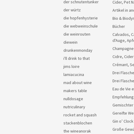
der schnutentunker
Cider, Pet N
der würtz
Artikel in 
die hopfenhysterie
Bio & Biody
die webweinschule
Bücher
die weinrouten
Calvados, C
d'Auge, Apf
diewein
Champagne
drunkenmonday
Cidre, Cider
i'll drink to that
Crémant, Se
jims loire
Drei Flasche
lamiacucina
Drei Flasch
mad about wine
Eau de Vie 
makers table
Empfehlung
nulldosage
Gemischter
nutriculinary
Gereifte We
rocket and squash
Gin o’ Clock
stackenblochen
Große Gew
the wineanorak