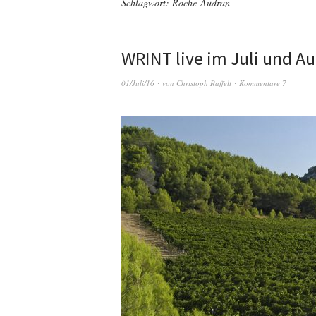
Schlagwort:
Roche-Audran
WRINT live im Juli und A
01/Juli/16
von
Christoph Raffelt
Kommentare 7