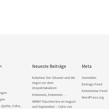
Neueste Beiträge
Meta
n
Kolumne: Der Silvaner und die
Anmelden
Angst vor dem
Eintrags-Feed
Unspektakulären
Kommentar-Feed
ngen
Kolumnen, Kolumnen …
WordPress.org
gen
WRINT Flaschen live im August
, Quitte, Cidre,
und September – Cidre von