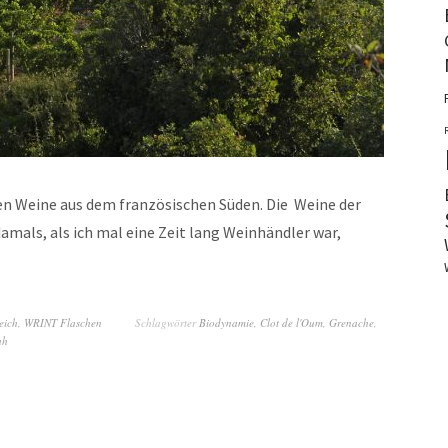
n Weine aus dem französischen Süden. Die Weine der
mals, als ich mal eine Zeit lang Weinhändler war,
eich
,
WRINT Flaschen
Schlagwörter
Biodynamie
,
Clot de l'Oum
,
Grenache
,
ah