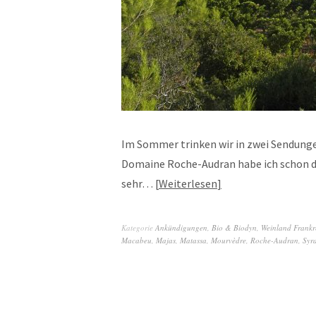
Im Sommer trinken wir in zwei Sendunge
Domaine Roche-Audran habe ich schon da
sehr…
Weiterlesen
Kategorie
Ankündigungen
,
Bio & Biodyn
,
Weinland Frankr
Macabeu
,
Majas
,
Matassa
,
Mourvèdre
,
Roche-Audran
,
Syr