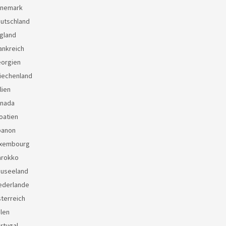
änemark
eutschland
gland
ankreich
eorgien
iechenland
lien
anada
oatien
banon
uxembourg
arokko
euseeland
ederlande
terreich
len
rtugal