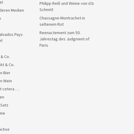
at
Philipp Reiß und Weine von d.b
Schmitt
anderen Medien
Chassagne-Montrachet in
n
seltenem Rot
Reenactement zum 50.
alvados Pays
Jahrestag des Judgment of
el
Paris
 & Co.
kt & Co.
n Bier
en Wein
et cetera …
en
 Satz
ine
ächse