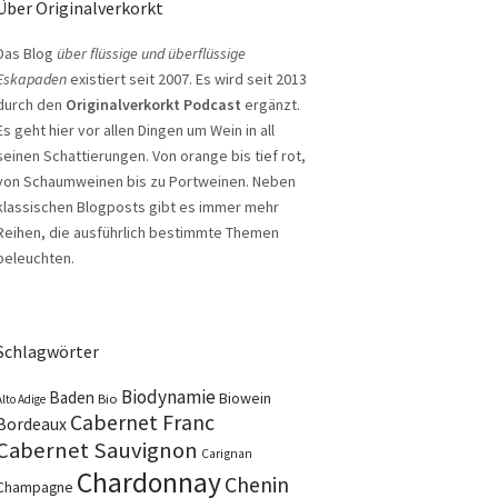
Über Originalverkorkt
Das Blog
über flüssige und überflüssige
Eskapaden
existiert seit 2007. Es wird seit 2013
durch den
Originalverkorkt Podcast
ergänzt.
Es geht hier vor allen Dingen um Wein in all
seinen Schattierungen. Von orange bis tief rot,
von Schaumweinen bis zu Portweinen. Neben
klassischen Blogposts gibt es immer mehr
Reihen, die ausführlich bestimmte Themen
beleuchten.
Schlagwörter
Biodynamie
Baden
Biowein
Bio
Alto Adige
Cabernet Franc
Bordeaux
Cabernet Sauvignon
Carignan
Chardonnay
Chenin
Champagne