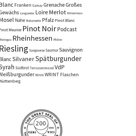
Blanc
Grenache
Großes
Franken
Gamay
Merlot
Loire
Gewächs
Languedoc
Mittelrhein
Mosel
Pfalz
Nahe
Pinot Blanc
Naturwein
Pinot Noir
Podcast
Pinot Meunier
Rheinhessen
Rheingau
Rhône
Riesling
Sauvignon
Saumur
Sangiovese
Spätburgunder
Silvaner
Blanc
Syrah
VdP
Südtirol
Terrassenmosel
Weißburgunder
WRINT Flaschen
Wrint
Württemberg