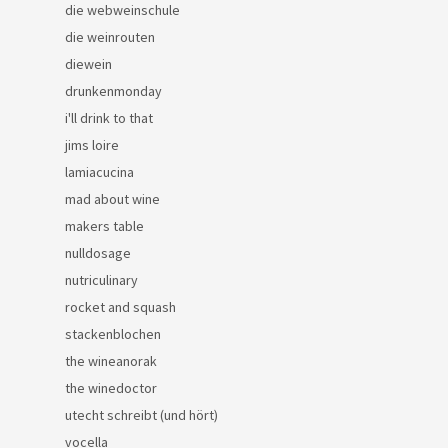
die webweinschule
die weinrouten
diewein
drunkenmonday
i'll drink to that
jims loire
lamiacucina
mad about wine
makers table
nulldosage
nutriculinary
rocket and squash
stackenblochen
the wineanorak
the winedoctor
utecht schreibt (und hört)
vocella