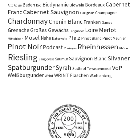
Cabernet
Biodynamie
Baden
Bordeaux
Biowein
Bio
Alto Adige
Cabernet Sauvignon
Franc
Champagne
Carignan
Chardonnay
Chenin Blanc
Franken
Gamay
Merlot
Loire
Grenache
Großes Gewächs
Languedoc
Mosel
Pfalz
Nahe
Pinot Blanc
Pinot Meunier
Naturwein
Mittelrhein
Pinot Noir
Rheinhessen
Podcast
Rheingau
Rhône
Riesling
Silvaner
Sauvignon Blanc
Saumur
Sangiovese
Spätburgunder
Syrah
VdP
Südtirol
Terrassenmosel
Weißburgunder
WRINT Flaschen
Württemberg
Wrint