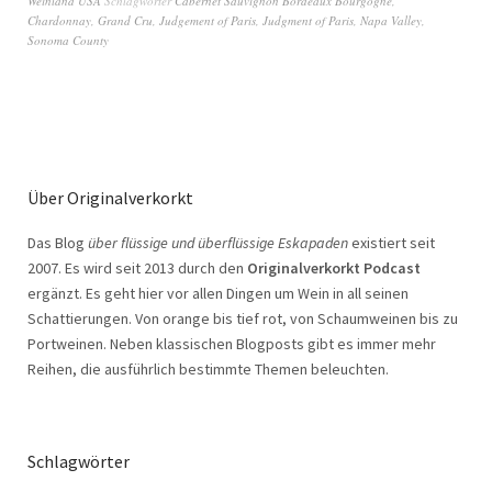
Weinland USA
Schlagwörter
Cabernet Sauvignon Bordeaux Bourgogne
,
Chardonnay
,
Grand Cru
,
Judgement of Paris
,
Judgment of Paris
,
Napa Valley
,
Sonoma County
Über Originalverkorkt
Das Blog
über flüssige und überflüssige Eskapaden
existiert seit
2007. Es wird seit 2013 durch den
Originalverkorkt Podcast
ergänzt. Es geht hier vor allen Dingen um Wein in all seinen
Schattierungen. Von orange bis tief rot, von Schaumweinen bis zu
Portweinen. Neben klassischen Blogposts gibt es immer mehr
Reihen, die ausführlich bestimmte Themen beleuchten.
Schlagwörter