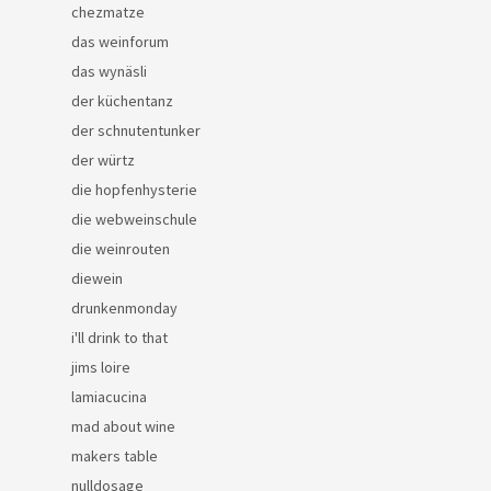
chezmatze
das weinforum
das wynäsli
der küchentanz
der schnutentunker
der würtz
die hopfenhysterie
die webweinschule
die weinrouten
diewein
drunkenmonday
i'll drink to that
jims loire
lamiacucina
mad about wine
makers table
nulldosage