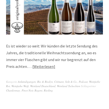
Es ist wieder so weit: Wir künden die letzte Sendung des
Jahres, die traditionelle Weihnachtssendung an, wo es
immer vier Flaschen gibt und wir nur begrenzt auf den
Preis achten.…
Weiterlesen
Kategorie
Ankündigungen
,
Bio & Biodyn
,
Crémant, Sekt & Co.
,
Podcast
,
Weinfarbe
Rot
,
Weinfarbe Weiß
,
Weinland Deutschland
,
Weinland Tschechien
Schlagwörter
Chardonnay
,
Pinot Noir
,
Regent
,
Riesling