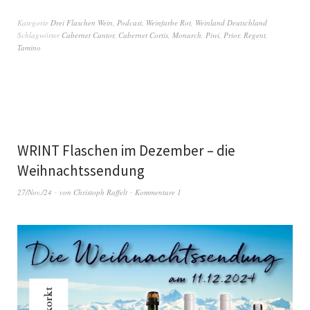
Kategorie
Drei Flaschen Wein
,
Podcast
,
Weinfarbe Rot
,
Weinland Deutschland
Schlagwörter
Cabernet Cantor
,
Cabernet Cortis
,
Monarch
,
Piwi
,
Prior
,
Regent
,
Tamino
WRINT Flaschen im Dezember – die
Weihnachtssendung
27/Nov./24
von
Christoph Raffelt
Kommentare 1