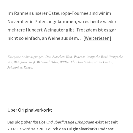
Im Rahmen unserer Osteuropa-Tournee sind wir im
November in Polen angekommen, wo es heute wieder
mehrere Hundert Weingüter gibt. Trotzdem ist es gar
nicht so einfach, an Weine aus dem…
Weiterlesen
Kategorie
Ankündigungen
,
Drei Flaschen Wein
,
Podcast
,
Weinfarbe Rosé
,
Weinfarbe
Rot
,
Weinfarbe Weiß
,
Weinland Polen
,
WRINT Flaschen
Schlagwörter
Cantor
,
Johanniter
,
Regent
Über Originalverkorkt
Das Blog
über flüssige und überflüssige Eskapaden
existiert seit
2007. Es wird seit 2013 durch den
Originalverkorkt Podcast