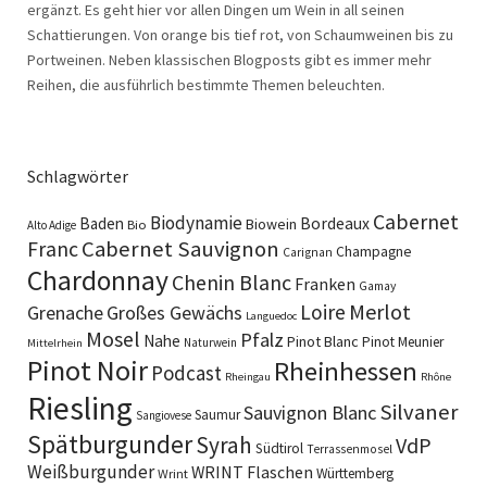
ergänzt. Es geht hier vor allen Dingen um Wein in all seinen
Schattierungen. Von orange bis tief rot, von Schaumweinen bis zu
Portweinen. Neben klassischen Blogposts gibt es immer mehr
Reihen, die ausführlich bestimmte Themen beleuchten.
Schlagwörter
Cabernet
Biodynamie
Baden
Bordeaux
Biowein
Bio
Alto Adige
Cabernet Sauvignon
Franc
Champagne
Carignan
Chardonnay
Chenin Blanc
Franken
Gamay
Merlot
Loire
Grenache
Großes Gewächs
Languedoc
Mosel
Pfalz
Nahe
Pinot Blanc
Pinot Meunier
Naturwein
Mittelrhein
Pinot Noir
Rheinhessen
Podcast
Rheingau
Rhône
Riesling
Silvaner
Sauvignon Blanc
Saumur
Sangiovese
Spätburgunder
Syrah
VdP
Südtirol
Terrassenmosel
Weißburgunder
WRINT Flaschen
Württemberg
Wrint