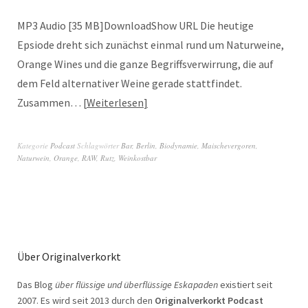
MP3 Audio [35 MB]DownloadShow URL Die heutige
Epsiode dreht sich zunächst einmal rund um Naturweine,
Orange Wines und die ganze Begriffsverwirrung, die auf
dem Feld alternativer Weine gerade stattfindet.
Zusammen…
Weiterlesen
Kategorie
Podcast
Schlagwörter
Bar
,
Berlin
,
Biodynamie
,
Maischevergoren
,
Naturwein
,
Orange
,
RAW
,
Rutz
,
Weinkostbar
Über Originalverkorkt
Das Blog
über flüssige und überflüssige Eskapaden
existiert seit
2007. Es wird seit 2013 durch den
Originalverkorkt Podcast