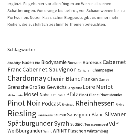
ergänzt. Es geht hier vor allen Dingen um Wein in all seinen
Schattierungen. Von orange bis tief rot, von Schaumweinen bis zu
Portweinen. Neben klassischen Blogposts gibt es immer mehr
Reihen, die ausführlich bestimmte Themen beleuchten.
Schlagwörter
Cabernet
Biodynamie
Baden
Bordeaux
Biowein
Bio
Alto Adige
Cabernet Sauvignon
Franc
Champagne
Carignan
Chardonnay
Chenin Blanc
Franken
Gamay
Merlot
Loire
Grenache
Großes Gewächs
Languedoc
Mosel
Pfalz
Nahe
Pinot Blanc
Pinot Meunier
Naturwein
Mittelrhein
Pinot Noir
Rheinhessen
Podcast
Rheingau
Rhône
Riesling
Silvaner
Sauvignon Blanc
Saumur
Sangiovese
Spätburgunder
Syrah
VdP
Südtirol
Terrassenmosel
Weißburgunder
WRINT Flaschen
Württemberg
Wrint