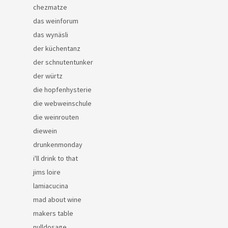
chezmatze
das weinforum
das wynäsli
der küchentanz
der schnutentunker
der würtz
die hopfenhysterie
die webweinschule
die weinrouten
diewein
drunkenmonday
i'll drink to that
jims loire
lamiacucina
mad about wine
makers table
nulldosage