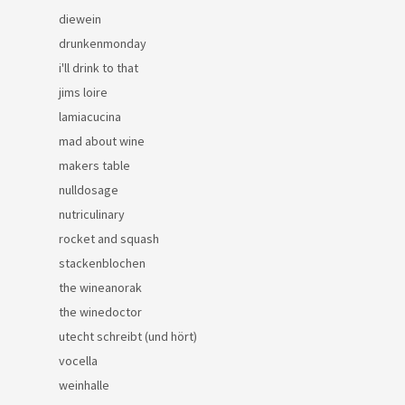
diewein
drunkenmonday
i'll drink to that
jims loire
lamiacucina
mad about wine
makers table
nulldosage
nutriculinary
rocket and squash
stackenblochen
the wineanorak
the winedoctor
utecht schreibt (und hört)
vocella
weinhalle