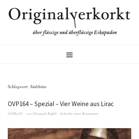
Schlagwort:
Südrhône
OVP164 – Spezial – Vier Weine aus Lirac
07/Okt./21
von
Christoph Raffelt
Schreibe einen Kommentar