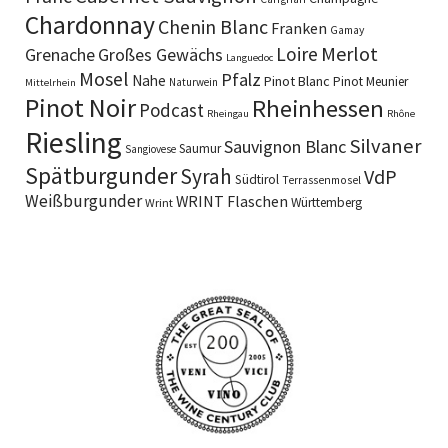
Chardonnay
Chenin Blanc
Franken
Gamay
Merlot
Loire
Grenache
Großes Gewächs
Languedoc
Mosel
Pfalz
Nahe
Pinot Blanc
Pinot Meunier
Naturwein
Mittelrhein
Pinot Noir
Rheinhessen
Podcast
Rheingau
Rhône
Riesling
Silvaner
Sauvignon Blanc
Saumur
Sangiovese
Spätburgunder
Syrah
VdP
Südtirol
Terrassenmosel
Weißburgunder
WRINT Flaschen
Württemberg
Wrint