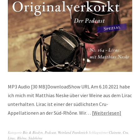
MP3 Audio [30 MB]DownloadShow URL Am 6.10.2021 habe
ich mich mit Matthias Neske über vier Weine aus dem Lirac
unterhalten. Lirac ist einer der südlichsten Cru-
Appellationen an der Süd-Rhône. Wir…
Weiterlesen
Kategorie
Bio & Biodyn
,
Podcast
,
Weinland Frankreich
Schlagwörter
Clairette
,
Cru
,
Lirac
,
Rhône
,
Südrhône