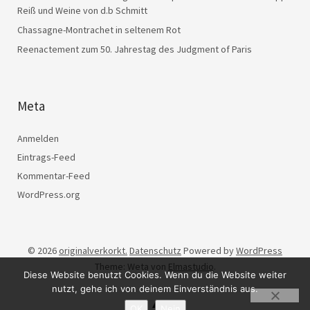
Reiß und Weine von d.b Schmitt
Chassagne-Montrachet in seltenem Rot
Reenactement zum 50. Jahrestag des Judgment of Paris
Meta
Anmelden
Eintrags-Feed
Kommentar-Feed
WordPress.org
© 2026
originalverkorkt.
Datenschutz
Powered by
WordPress
Theme: Weta von
Elmastudio
.
Diese Website benutzt Cookies. Wenn du die Website weiter
nutzt, gehe ich von deinem Einverständnis aus.
OK
Nein