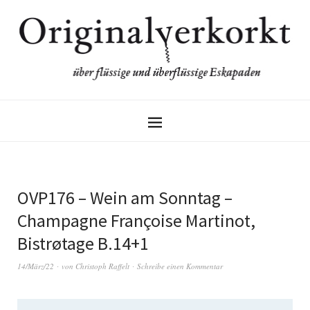
OVP176 – Wein am Sonntag –
Champagne Françoise Martinot,
Bistrøtage B.14+1
14/März/22
von
Christoph Raffelt
Schreibe einen Kommentar