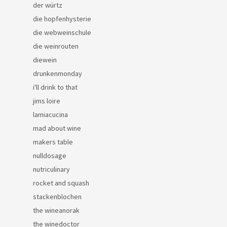
der würtz
die hopfenhysterie
die webweinschule
die weinrouten
diewein
drunkenmonday
i'll drink to that
jims loire
lamiacucina
mad about wine
makers table
nulldosage
nutriculinary
rocket and squash
stackenblochen
the wineanorak
the winedoctor