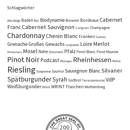
Schlagwörter
Cabernet
Biodynamie
Baden
Bordeaux
Biowein
Bio
Alto Adige
Cabernet Sauvignon
Franc
Champagne
Carignan
Chardonnay
Chenin Blanc
Franken
Gamay
Merlot
Loire
Grenache
Großes Gewächs
Languedoc
Mosel
Pfalz
Nahe
Pinot Blanc
Pinot Meunier
Naturwein
Mittelrhein
Pinot Noir
Rheinhessen
Podcast
Rheingau
Rhône
Riesling
Silvaner
Sauvignon Blanc
Saumur
Sangiovese
Spätburgunder
Syrah
VdP
Südtirol
Terrassenmosel
Weißburgunder
WRINT Flaschen
Württemberg
Wrint