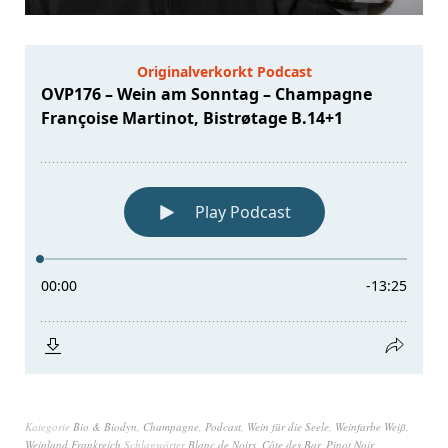
Kategorie
Bio & Biodyn
,
Champagne
,
Podcast
,
Wein für die Seele
,
Weinfarbe Weiß
,
Weinland Frankreich
Schlagwörter
Blanc de Noirs
,
Côte des Bar
,
Pinot Noir