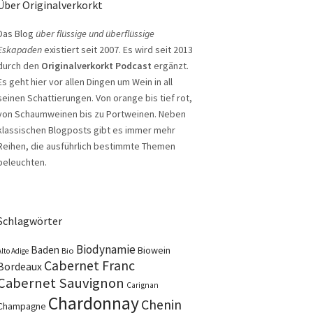
Über Originalverkorkt
Das Blog
über flüssige und überflüssige
Eskapaden
existiert seit 2007. Es wird seit 2013
durch den
Originalverkorkt Podcast
ergänzt.
Es geht hier vor allen Dingen um Wein in all
seinen Schattierungen. Von orange bis tief rot,
von Schaumweinen bis zu Portweinen. Neben
klassischen Blogposts gibt es immer mehr
Reihen, die ausführlich bestimmte Themen
beleuchten.
Schlagwörter
Biodynamie
Baden
Biowein
Bio
Alto Adige
Cabernet Franc
Bordeaux
Cabernet Sauvignon
Carignan
Chardonnay
Chenin
Champagne