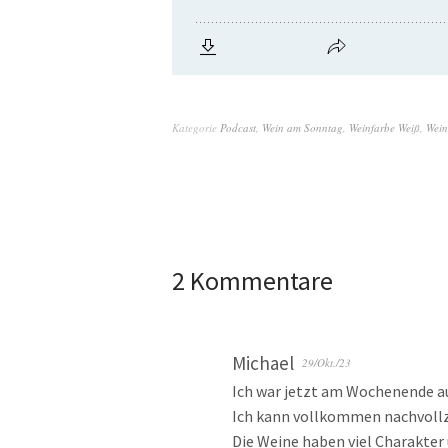
Kategorie
Podcast
,
Wein am Sonntag
,
Weinfarbe Weiß
,
Wein
2 Kommentare
Michael
29/Okt./23
Ich war jetzt am Wochenende au
Ich kann vollkommen nachvollz
Die Weine haben viel Charakter