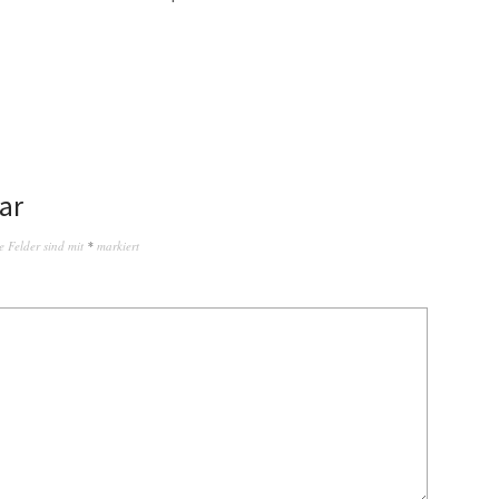
ar
e Felder sind mit
*
markiert