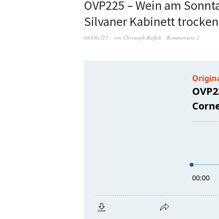
OVP225 – Wein am Sonntag
Silvaner Kabinett trocke
08/Okt./23
von
Christoph Raffelt
Kommentare 2