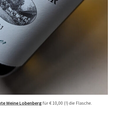
te Weine Lobenberg
für € 10,00 (!) die Flasche.