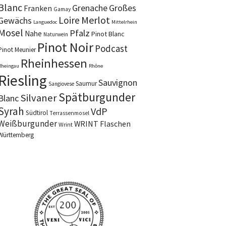
Blanc
Grenache
Großes
Franken
Gamay
Merlot
Loire
Gewächs
Languedoc
Mittelrhein
Mosel
Pfalz
Nahe
Pinot Blanc
Naturwein
Pinot Noir
Podcast
Pinot Meunier
Rheinhessen
Rheingau
Rhône
Riesling
Sauvignon
Saumur
Sangiovese
Spätburgunder
Silvaner
Blanc
Syrah
VdP
Südtirol
Terrassenmosel
Weißburgunder
WRINT Flaschen
Wrint
Württemberg