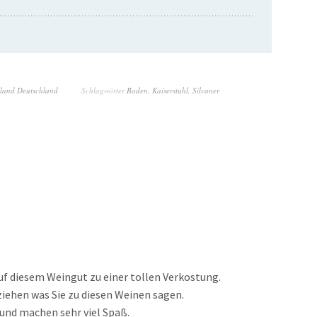
land Deutschland
Schlagwörter
Baden
,
Kaiserstuhl
,
Silvaner
f diesem Weingut zu einer tollen Verkostung.
iehen was Sie zu diesen Weinen sagen.
 und machen sehr viel Spaß.