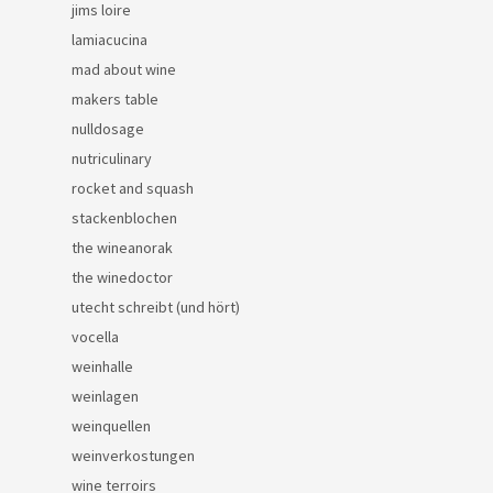
jims loire
lamiacucina
mad about wine
makers table
nulldosage
nutriculinary
rocket and squash
stackenblochen
the wineanorak
the winedoctor
utecht schreibt (und hört)
vocella
weinhalle
weinlagen
weinquellen
weinverkostungen
wine terroirs