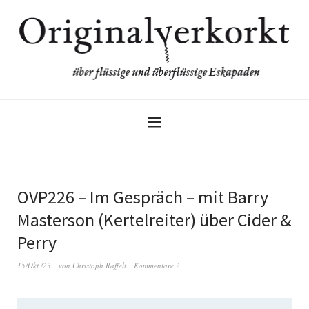
OVP226 – Im Gespräch – mit Barry
Masterson (Kertelreiter) über Cider &
Perry
15/Okt./23
von
Christoph Raffelt
Kommentare 2