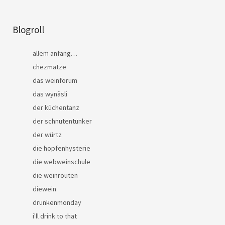
Blogroll
allem anfang…
chezmatze
das weinforum
das wynäsli
der küchentanz
der schnutentunker
der würtz
die hopfenhysterie
die webweinschule
die weinrouten
diewein
drunkenmonday
i'll drink to that