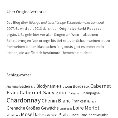
Über Originalverkorkt
Das Blog
über flüssige und überflüssige Eskapaden
existiert seit
2007. Es wird seit 2013 durch den
Originalverkorkt Podcast
ergänzt. Es geht hier vor allen Dingen um Wein in all seinen
Schattierungen. Von orange bis tief rot, von Schaumweinen bis zu
Portweinen. Neben klassischen Blogposts gibt es immer mehr
Reihen, die ausführlich bestimmte Themen beleuchten.
Schlagwörter
Cabernet
Biodynamie
Baden
Bordeaux
Biowein
Bio
Alto Adige
Cabernet Sauvignon
Franc
Champagne
Carignan
Chardonnay
Chenin Blanc
Franken
Gamay
Merlot
Loire
Grenache
Großes Gewächs
Languedoc
Mosel
Pfalz
Nahe
Pinot Blanc
Pinot Meunier
Naturwein
Mittelrhein