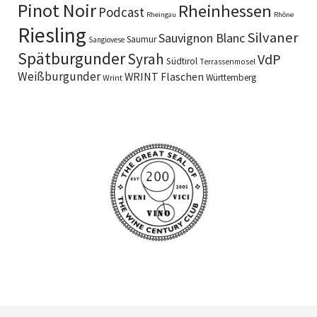
Pinot Noir
Rheinhessen
Podcast
Rheingau
Rhône
Riesling
Silvaner
Sauvignon Blanc
Saumur
Sangiovese
Spätburgunder
Syrah
VdP
Südtirol
Terrassenmosel
Weißburgunder
WRINT Flaschen
Württemberg
Wrint