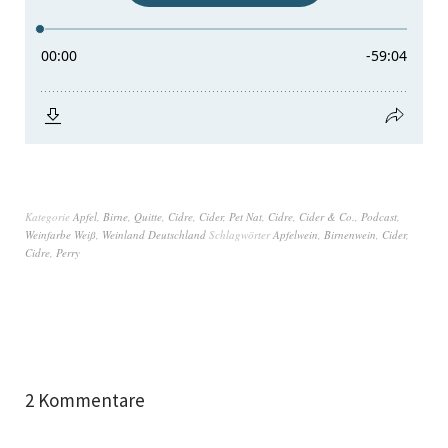
Kategorie
Apfel, Birne, Quitte, Cidre, Cider, Pet Nat
,
Cidre, Cider & Co.
,
Podcast
,
Weinfarbe Weiß
,
Weinland Deutschland
Schlagwörter
Apfelwein
,
Birnenwein
,
Cider
,
Cidre
,
Perry
2 Kommentare