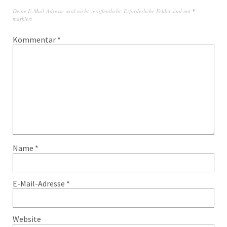
Deine E-Mail-Adresse wird nicht veröffentlicht.
Erforderliche Felder sind mit
*
markiert
Kommentar
*
Name
*
E-Mail-Adresse
*
Website