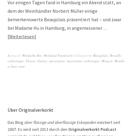
Vor einigen Tagen fand in Hamburg ein Abend statt, an
dem der Weinhändler Norbert Müller einige
bemerkenswerte Beaujolais präsentiert hat – und zwar
bei Madame Hu in Hamburg, in angemessener…
Weiterlesen
Kategorie
Weinfarbe Rot
,
Weinland Frankreich
Schlagwörter
Beaujolais
,
Brouilly
,
carbonique
,
Fleurie
,
Gamay
,
maceration
,
macération carbonique
,
Morgon
,
Moulin-
a-Vent
,
semi
Über Originalverkorkt
Das Blog
über flüssige und überflüssige Eskapaden
existiert seit
2007. Es wird seit 2013 durch den
Originalverkorkt Podcast