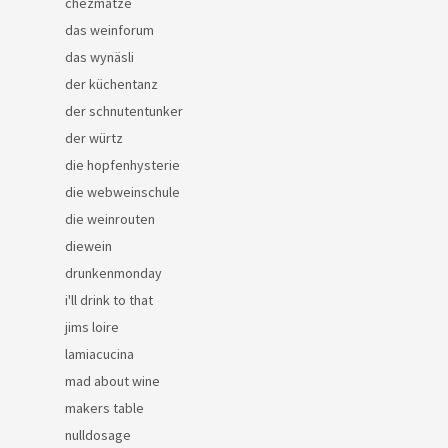
chezmatze
das weinforum
das wynäsli
der küchentanz
der schnutentunker
der würtz
die hopfenhysterie
die webweinschule
die weinrouten
diewein
drunkenmonday
i'll drink to that
jims loire
lamiacucina
mad about wine
makers table
nulldosage