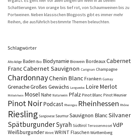
ergänzt. Es geht hier vor allen Dingen um Wein in all seinen
Schattierungen. Von orange bis tief rot, von Schaumweinen bis zu
Portweinen. Neben klassischen Blogposts gibt es immer mehr
Reihen, die ausführlich bestimmte Themen beleuchten.
Schlagwörter
Cabernet
Biodynamie
Baden
Bordeaux
Biowein
Bio
Alto Adige
Cabernet Sauvignon
Franc
Champagne
Carignan
Chardonnay
Chenin Blanc
Franken
Gamay
Merlot
Loire
Grenache
Großes Gewächs
Languedoc
Mosel
Pfalz
Nahe
Pinot Blanc
Pinot Meunier
Naturwein
Mittelrhein
Pinot Noir
Rheinhessen
Podcast
Rheingau
Rhône
Riesling
Silvaner
Sauvignon Blanc
Saumur
Sangiovese
Spätburgunder
Syrah
VdP
Südtirol
Terrassenmosel
Weißburgunder
WRINT Flaschen
Württemberg
Wrint