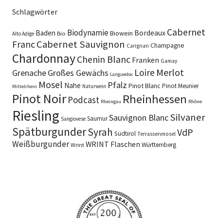
Schlagwörter
Cabernet
Biodynamie
Baden
Bordeaux
Biowein
Bio
Alto Adige
Cabernet Sauvignon
Franc
Champagne
Carignan
Chardonnay
Chenin Blanc
Franken
Gamay
Merlot
Loire
Grenache
Großes Gewächs
Languedoc
Mosel
Pfalz
Nahe
Pinot Blanc
Pinot Meunier
Naturwein
Mittelrhein
Pinot Noir
Rheinhessen
Podcast
Rheingau
Rhône
Riesling
Silvaner
Sauvignon Blanc
Saumur
Sangiovese
Spätburgunder
Syrah
VdP
Südtirol
Terrassenmosel
Weißburgunder
WRINT Flaschen
Württemberg
Wrint