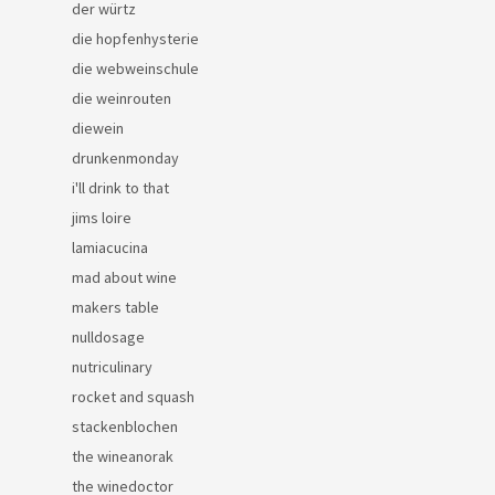
der würtz
die hopfenhysterie
die webweinschule
die weinrouten
diewein
drunkenmonday
i'll drink to that
jims loire
lamiacucina
mad about wine
makers table
nulldosage
nutriculinary
rocket and squash
stackenblochen
the wineanorak
the winedoctor