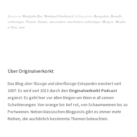
Kategorie
Weinfarbe Rot
,
Weinland Frankreich
Schlagwörter
Beaujolais
,
Brouilly
,
carbonique
,
Fleurie
,
Gamay
,
maceration
,
macération carbonique
,
Morgon
,
Moulin-
a-Vent
,
semi
Über Originalverkorkt
Das Blog
über flüssige und überflüssige Eskapaden
existiert seit
2007. Es wird seit 2013 durch den
Originalverkorkt Podcast
ergänzt. Es geht hier vor allen Dingen um Wein in all seinen
Schattierungen. Von orange bis tief rot, von Schaumweinen bis zu
Portweinen. Neben klassischen Blogposts gibt es immer mehr
Reihen, die ausführlich bestimmte Themen beleuchten.