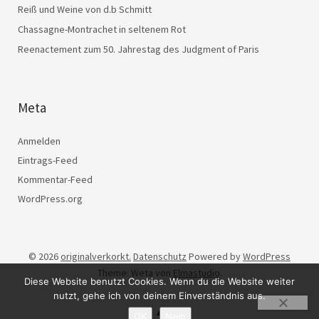
Reiß und Weine von d.b Schmitt
Chassagne-Montrachet in seltenem Rot
Reenactement zum 50. Jahrestag des Judgment of Paris
Meta
Anmelden
Eintrags-Feed
Kommentar-Feed
WordPress.org
© 2026
originalverkorkt.
Datenschutz
Powered by
WordPress
Theme: Weta von
Elmastudio
.
Diese Website benutzt Cookies. Wenn du die Website weiter
nutzt, gehe ich von deinem Einverständnis aus.
OK
Nein