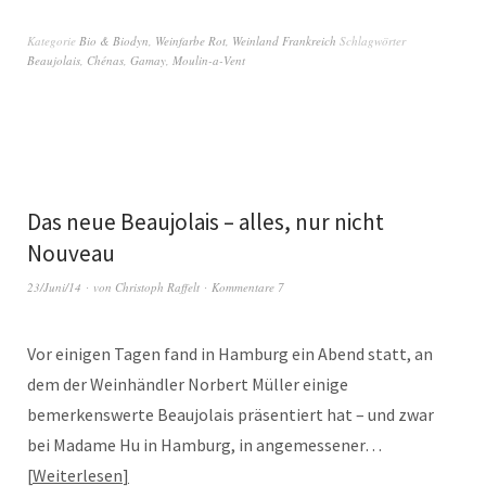
Kategorie
Bio & Biodyn
,
Weinfarbe Rot
,
Weinland Frankreich
Schlagwörter
Beaujolais
,
Chénas
,
Gamay
,
Moulin-a-Vent
Das neue Beaujolais – alles, nur nicht
Nouveau
23/Juni/14
von
Christoph Raffelt
Kommentare 7
Vor einigen Tagen fand in Hamburg ein Abend statt, an
dem der Weinhändler Norbert Müller einige
bemerkenswerte Beaujolais präsentiert hat – und zwar
bei Madame Hu in Hamburg, in angemessener…
Weiterlesen