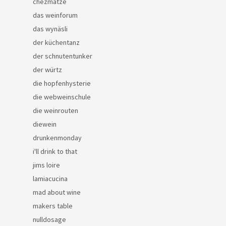
chezmatze
das weinforum
das wynäsli
der küchentanz
der schnutentunker
der würtz
die hopfenhysterie
die webweinschule
die weinrouten
diewein
drunkenmonday
i'll drink to that
jims loire
lamiacucina
mad about wine
makers table
nulldosage