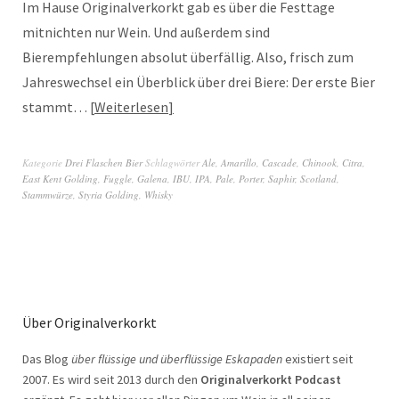
Im Hause Originalverkorkt gab es über die Festtage
mitnichten nur Wein. Und außerdem sind
Bierempfehlungen absolut überfällig. Also, frisch zum
Jahreswechsel ein Überblick über drei Biere: Der erste Bier
stammt…
Weiterlesen
Kategorie
Drei Flaschen Bier
Schlagwörter
Ale
,
Amarillo
,
Cascade
,
Chinook
,
Citra
,
East Kent Golding
,
Fuggle
,
Galena
,
IBU
,
IPA
,
Pale
,
Porter
,
Saphir
,
Scotland
,
Stammwürze
,
Styria Golding
,
Whisky
Über Originalverkorkt
Das Blog
über flüssige und überflüssige Eskapaden
existiert seit
2007. Es wird seit 2013 durch den
Originalverkorkt Podcast