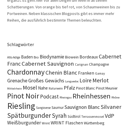
ergänzt. Es geht hier vor allen Dingen um Wein in all seinen
Schattierungen. Von orange bis tief rot, von Schaumweinen bis zu
Portweinen. Neben klassischen Blogposts gibt es immer mehr
Reihen, die ausführlich bestimmte Themen beleuchten.
Schlagwörter
Cabernet
Biodynamie
Baden
Bordeaux
Biowein
Bio
Alto Adige
Cabernet Sauvignon
Franc
Champagne
Carignan
Chardonnay
Chenin Blanc
Franken
Gamay
Merlot
Loire
Grenache
Großes Gewächs
Languedoc
Mosel
Pfalz
Nahe
Pinot Blanc
Pinot Meunier
Naturwein
Mittelrhein
Pinot Noir
Rheinhessen
Podcast
Rheingau
Rhône
Riesling
Silvaner
Sauvignon Blanc
Saumur
Sangiovese
Spätburgunder
Syrah
VdP
Südtirol
Terrassenmosel
Weißburgunder
WRINT Flaschen
Württemberg
Wrint